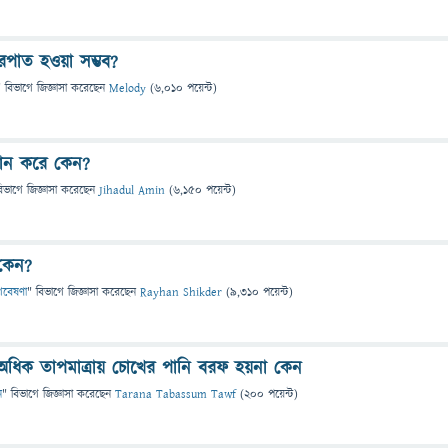
ারপাত হওয়া সম্ভব?
" বিভাগে
জিজ্ঞাসা
করেছেন
Melody
(
6,010
পয়েন্ট)
্নান করে কেন?
িভাগে
জিজ্ঞাসা
করেছেন
Jihadul Amin
(
6,150
পয়েন্ট)
 কেন?
 গবেষণা
" বিভাগে
জিজ্ঞাসা
করেছেন
Rayhan Shikder
(
9,310
পয়েন্ট)
 অধিক তাপমাত্রায় চোখের পানি বরফ হয়না কেন
ন
" বিভাগে
জিজ্ঞাসা
করেছেন
Tarana Tabassum Tawf
(
200
পয়েন্ট)