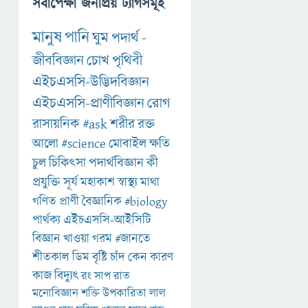
সর্বাপেক্ষা জনপ্রিয় ট্যাগসমূহ
মানুষ
পানি
ঘুম
পদার্থ
-
জীববিজ্ঞান
চোখ
পৃথিবী
এইচএসসি-উদ্ভিদবিজ্ঞান
এইচএসসি-প্রাণীবিজ্ঞান
রোগ
রাসায়নিক
#ask
শরীর
রক্ত
আলো
#science
মোবাইল
ক্ষতি
চুল
চিকিৎসা
পদার্থবিজ্ঞান
কী
প্রযুক্তি
সূর্য
মহাকাশ
স্বাস্থ্য
মাথা
গণিত
প্রাণী
বৈজ্ঞানিক
#biology
পার্থক্য
এইচএসসি-আইসিটি
বিজ্ঞান
খাওয়া
গরম
#জানতে
শীতকাল
ডিম
বৃষ্টি
চাঁদ
কেন
কারণ
কাজ
বিদ্যুৎ
রং
সাপ
রাত
মনোবিজ্ঞান
শক্তি
উপকারিতা
লাল