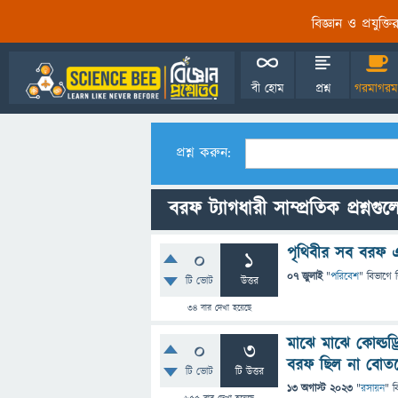
বিজ্ঞান ও প্রযুক্
বী হোম
প্রশ্ন
গরমাগরম
প্রশ্ন করুন:
বরফ ট্যাগধারী সাম্প্রতিক প্রশ্নগুল
পৃথিবীর সব বরফ এক
0
1
07 জুলাই
"
পরিবেশ
" বিভাগে
টি ভোট
উত্তর
34
বার দেখা হয়েছে
মাঝে মাঝে কোল্ডড
0
3
বরফ ছিল না বোতল
টি ভোট
টি উত্তর
13 অগাস্ট 2023
"
রসায়ন
" ব