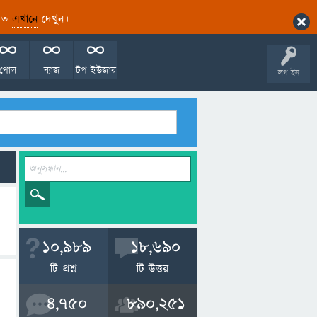
ারিত
এখানে
দেখুন।
পোল
ব্যাজ
টপ ইউজার
লগ ইন
10,989
18,690
টি প্রশ্ন
টি উত্তর
4,750
890,251