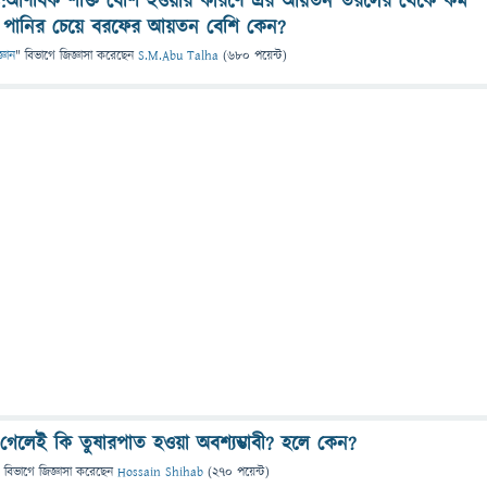
ন্ত:আণবিক শক্তি বেশি হওয়ার কারণে এর আয়তন তরলের থেকে কম
ু, পানির চেয়ে বরফের আয়তন বেশি কেন?
্ঞান
" বিভাগে
জিজ্ঞাসা
করেছেন
S.M.Abu Talha
(
680
পয়েন্ট)
 গেলেই কি তুষারপাত হওয়া অবশ্যম্ভাবী? হলে কেন?
 বিভাগে
জিজ্ঞাসা
করেছেন
Hossain Shihab
(
270
পয়েন্ট)