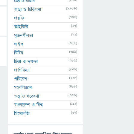
জ্যোতির্বিজ্ঞান
(1,989)
স্বাস্থ্য ও চিকিৎসা
(736)
প্রযুক্তি
(67)
আইকিউ
(81)
সৃজনশীলতা
(388)
লাইফ
(749)
বিবিধ
(385)
চিন্তা ও দক্ষতা
(620)
প্রাণিবিদ্যা
(225)
পরিবেশ
(488)
মনোবিজ্ঞান
(669)
তত্ত্ব ও গবেষণা
(112)
বাংলাদেশ ও বিশ্ব
(62)
মিথোলজি