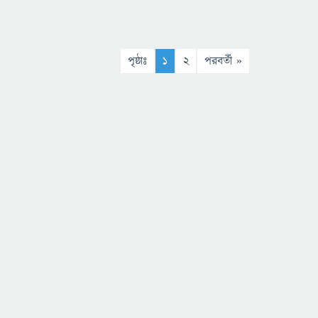
পৃষ্ঠাঃ
1
2
পরবর্তী »