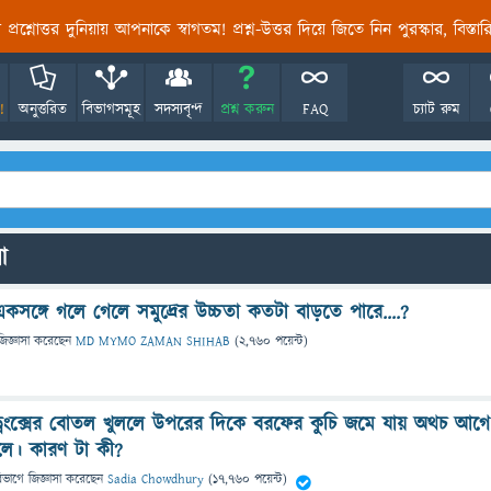
তির প্রশ্নোত্তর দুনিয়ায় আপনাকে স্বাগতম! প্রশ্ন-উত্তর দিয়ে জিতে নিন পুরস্কার, বিস্ত
!
অনুত্তরিত
বিভাগসমূহ
সদস্যবৃন্দ
প্রশ্ন করুন
FAQ
চ্যাট রুম
ো
সঙ্গে গলে গেলে সমুদ্রের উচ্চতা কতটা বাড়তে পারে....?
জিজ্ঞাসা
করেছেন
MD MYMO ZAMAN SHIHAB
(
2,760
পয়েন্ট)
্রিংক্সের বোতল খুললে উপরের দিকে বরফের কুচি জমে যায় অথচ আগে
ে। কারণ টা কী?
িভাগে
জিজ্ঞাসা
করেছেন
Sadia Chowdhury
(
17,760
পয়েন্ট)