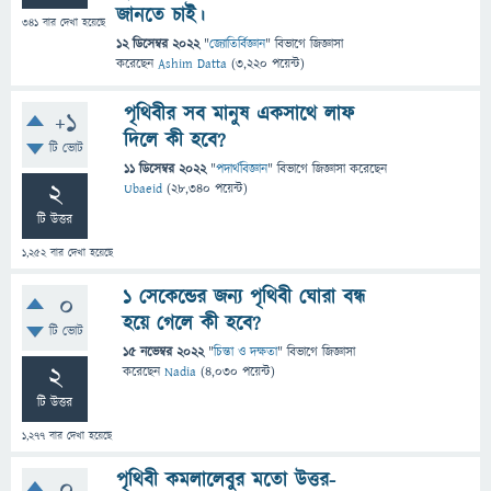
জানতে চাই।
341
বার দেখা হয়েছে
12 ডিসেম্বর 2022
"
জ্যোতির্বিজ্ঞান
" বিভাগে
জিজ্ঞাসা
করেছেন
Ashim Datta
(
3,220
পয়েন্ট)
পৃথিবীর সব মানুষ একসাথে লাফ
+1
দিলে কী হবে?
টি ভোট
11 ডিসেম্বর 2022
"
পদার্থবিজ্ঞান
" বিভাগে
জিজ্ঞাসা
করেছেন
2
Ubaeid
(
28,340
পয়েন্ট)
টি উত্তর
1,252
বার দেখা হয়েছে
১ সেকেন্ডের জন্য পৃথিবী ঘোরা বন্ধ
0
হয়ে গেলে কী হবে?
টি ভোট
15 নভেম্বর 2022
"
চিন্তা ও দক্ষতা
" বিভাগে
জিজ্ঞাসা
2
করেছেন
Nadia
(
4,030
পয়েন্ট)
টি উত্তর
1,277
বার দেখা হয়েছে
পৃথিবী কমলালেবুর মতো উত্তর-
0