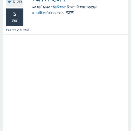
টি ভোট
03 মার্চ 2023
"
জীববিজ্ঞান
" বিভাগে
জিজ্ঞাসা
করেছেন
1
Ismail48921633
(
620
পয়েন্ট)
উত্তর
369
বার দেখা হয়েছে