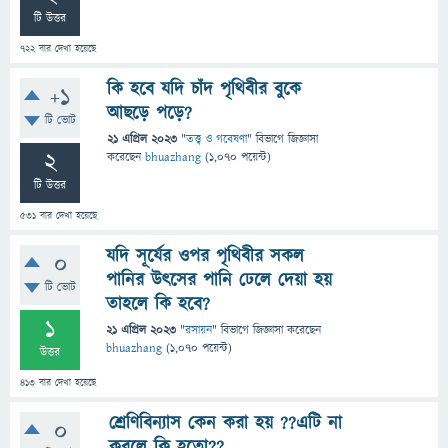
টি উত্তর
722
বার দেখা হয়েছে
কি হবে যদি চাঁদ পৃথিবীর বুকে
+1
আছড়ে পড়ে?
টি ভোট
21 এপ্রিল 2023
"
তত্ত্ব ও গবেষণা
" বিভাগে
জিজ্ঞাসা
2
করেছেন
bhuazhang
(
1,070
পয়েন্ট)
টি উত্তর
531
বার দেখা হয়েছে
যদি সূর্যের ওপর পৃথিবীর সকল
0
পানির উৎসের পানি ঢেলে দেয়া হয়
টি ভোট
তাহলে কি হবে?
1
21 এপ্রিল 2023
"
রসায়ন
" বিভাগে
জিজ্ঞাসা
করেছেন
bhuazhang
(
1,070
পয়েন্ট)
উত্তর
413
বার দেখা হয়েছে
শ্রেণিবিন্যাস কেন করা হয় ??এটি না
0
করলে কি হতো??