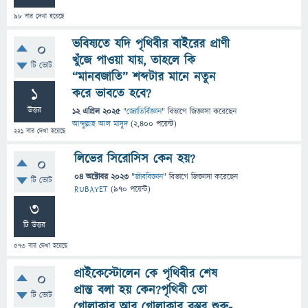
98
বার দেখা হয়েছে
ভবিষ্যতে যদি পৃথিবীর বাইরের প্রাণী
0
খুঁজে পাওয়া যায়, তাহলে কি
টি ভোট
“মানবজাতি” শব্দটার মানে নতুন
1
করে ভাবতে হবে?
উত্তর
12 এপ্রিল 2025
"
জ্যোতির্বিজ্ঞান
" বিভাগে
জিজ্ঞাসা
করেছেন
আব্দুল্লাহ আল মাসুদ
(
2,400
পয়েন্ট)
221
বার দেখা হয়েছে
লিভের সিরোসিস কেন হয়?
0
04 অক্টোবর 2023
"
জীববিজ্ঞান
" বিভাগে
জিজ্ঞাসা
করেছেন
টি ভোট
RUBAYET
(
970
পয়েন্ট)
3
টি উত্তর
573
বার দেখা হয়েছে
প্রাইকেস্টোলেন কে পৃথিবীর শেষ
0
প্রান্ত বলা হয় কেন?পৃথিবী তো
টি ভোট
গোলাকার আর গোলাকার বস্তুর শুরু-