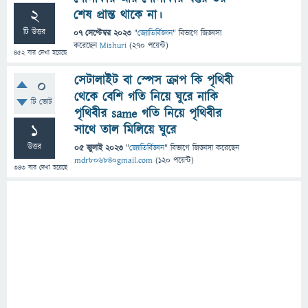
2
শেষ প্রান্ত থাকে না।
টি উত্তর
07 সেপ্টেম্বর 2023
"
জ্যোতির্বিজ্ঞান
" বিভাগে
জিজ্ঞাসা
করেছেন
Mishuri
(
270
পয়েন্ট)
452
বার দেখা হয়েছে
সেটালাইট বা স্পেস ক্রাপ কি পৃথিবী
0
থেকে বেশি গতি নিয়ে ঘুরে নাকি
টি ভোট
পৃথিবীর same গতি নিয়ে পৃথিবীর
1
সাথে তাল মিলিয়ে ঘুরে
উত্তর
05 জুলাই 2023
"
জ্যোতির্বিজ্ঞান
" বিভাগে
জিজ্ঞাসা
করেছেন
mdr806840gmail.com
(
120
পয়েন্ট)
343
বার দেখা হয়েছে