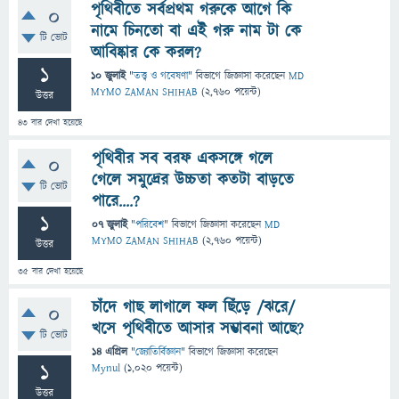
পৃথিবীতে সর্বপ্রথম গরুকে আগে কি
0
নামে চিনতো বা এই গরু নাম টা কে
টি ভোট
আবিষ্কার কে করল?
1
10 জুলাই
"
তত্ত্ব ও গবেষণা
" বিভাগে
জিজ্ঞাসা
করেছেন
MD
MYMO ZAMAN SHIHAB
(
2,760
পয়েন্ট)
উত্তর
43
বার দেখা হয়েছে
পৃথিবীর সব বরফ একসঙ্গে গলে
0
গেলে সমুদ্রের উচ্চতা কতটা বাড়তে
টি ভোট
পারে....?
1
07 জুলাই
"
পরিবেশ
" বিভাগে
জিজ্ঞাসা
করেছেন
MD
MYMO ZAMAN SHIHAB
(
2,760
পয়েন্ট)
উত্তর
35
বার দেখা হয়েছে
চাঁদে গাছ লাগালে ফল ছিঁড়ে /ঝরে/
0
খসে পৃথিবীতে আসার সম্ভাবনা আছে?
টি ভোট
14 এপ্রিল
"
জ্যোতির্বিজ্ঞান
" বিভাগে
জিজ্ঞাসা
করেছেন
1
Mynul
(
1,020
পয়েন্ট)
উত্তর