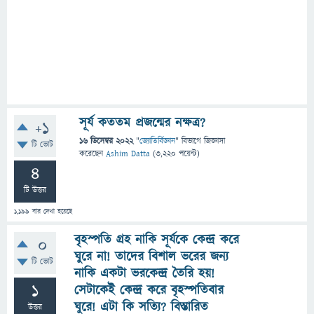
সূর্য কততম প্রজন্মের নক্ষত্র?
+1
16 ডিসেম্বর 2022
"
জ্যোতির্বিজ্ঞান
" বিভাগে
জিজ্ঞাসা
টি ভোট
করেছেন
Ashim Datta
(
3,220
পয়েন্ট)
4
টি উত্তর
1,199
বার দেখা হয়েছে
বৃহস্পতি গ্রহ নাকি সূর্যকে কেন্দ্র করে
0
ঘুরে না! তাদের বিশাল ভরের জন্য
টি ভোট
নাকি একটা ভরকেন্দ্র তৈরি হয়!
1
সেটাকেই কেন্দ্র করে বৃহস্পতিবার
ঘুরে! এটা কি সত্যি? বিস্তারিত
উত্তর