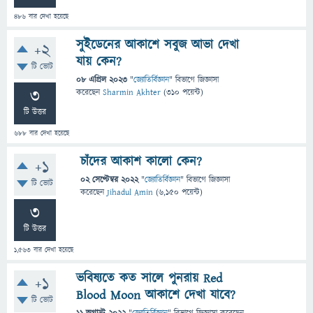
486
বার দেখা হয়েছে
সুইডেনের আকাশে সবুজ আভা দেখা
+2
যায় কেন?
টি ভোট
08 এপ্রিল 2023
"
জ্যোতির্বিজ্ঞান
" বিভাগে
জিজ্ঞাসা
3
করেছেন
Sharmin Akhter
(
310
পয়েন্ট)
টি উত্তর
688
বার দেখা হয়েছে
চাঁদের আকাশ কালো কেন?
+1
02 সেপ্টেম্বর 2022
"
জ্যোতির্বিজ্ঞান
" বিভাগে
জিজ্ঞাসা
টি ভোট
করেছেন
Jihadul Amin
(
6,150
পয়েন্ট)
3
টি উত্তর
1,563
বার দেখা হয়েছে
ভবিষ্যতে কত সালে পুনরায় Red
+1
Blood Moon আকাশে দেখা যাবে?
টি ভোট