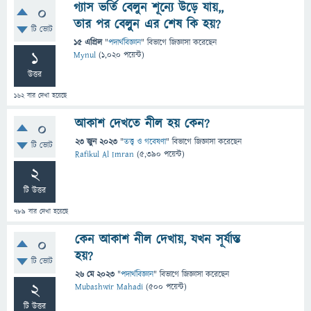
গ্যাস ভর্তি বেলুন শূন্যে উড়ে যায়,,
0
তার পর বেলুুন এর শেষ কি হয়?
টি ভোট
15 এপ্রিল
"
পদার্থবিজ্ঞান
" বিভাগে
জিজ্ঞাসা
করেছেন
1
Mynul
(
1,020
পয়েন্ট)
উত্তর
162
বার দেখা হয়েছে
আকাশ দেখতে নীল হয় কেন?
0
23 জুন 2023
"
তত্ত্ব ও গবেষণা
" বিভাগে
জিজ্ঞাসা
করেছেন
টি ভোট
Rafikul Al Imran
(
5,390
পয়েন্ট)
2
টি উত্তর
789
বার দেখা হয়েছে
কেন আকাশ নীল দেখায়, যখন সূর্যাস্ত
0
হয়?
টি ভোট
26 মে 2023
"
পদার্থবিজ্ঞান
" বিভাগে
জিজ্ঞাসা
করেছেন
2
Mubashwir Mahadi
(
500
পয়েন্ট)
টি উত্তর