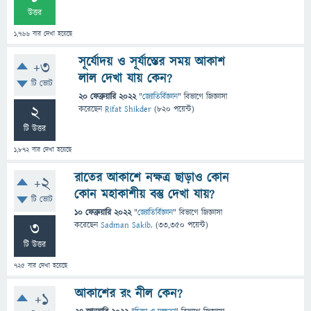
উত্তর
1,766
বার দেখা হয়েছে
সূর্যোদয় ও সূর্যাস্তের সময় আকাশ
+3
লাল দেখা যায় কেন?
টি ভোট
20 ফেব্রুয়ারি 2022
"
জ্যোতির্বিজ্ঞান
" বিভাগে
জিজ্ঞাসা
2
করেছেন
Rifat Shikder
(
820
পয়েন্ট)
টি উত্তর
1,872
বার দেখা হয়েছে
রাতের আকাশে নক্ষত্র ছাড়াও কোন
+2
কোন মহাকাশীয় বস্তু দেখা যায়?
টি ভোট
10 ফেব্রুয়ারি 2022
"
জ্যোতির্বিজ্ঞান
" বিভাগে
জিজ্ঞাসা
3
করেছেন
Sadman Sakib.
(
33,350
পয়েন্ট)
টি উত্তর
725
বার দেখা হয়েছে
আকাশের রং নীল কেন?
+1