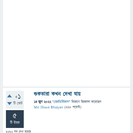
শুকতারা কখন দেখা যায়
+1
14 জুন 2022
"
জ্যোতির্বিজ্ঞান
" বিভাগে
জিজ্ঞাসা
করেছেন
টি ভোট
Msi Shuvo Bhuiyan
(
220
পয়েন্ট)
5
টি উত্তর
4,381
বার দেখা হয়েছে