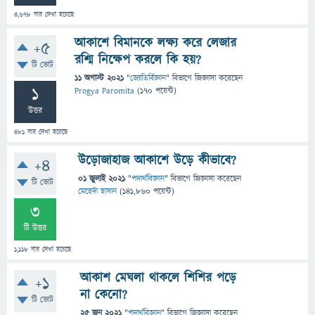
4,678
বার দেখা হয়েছে
আকাশে বিমানকে লক্ষ্য করে লেজার
+5
রশ্মি নিক্ষেপ করলে কি হয়?
টি ভোট
11 অগাস্ট 2021
"
জ্যোতির্বিজ্ঞান
" বিভাগে
জিজ্ঞাসা
করেছেন
1
Progya Paromita
(
170
পয়েন্ট)
উত্তর
481
বার দেখা হয়েছে
উড়োজাহাজ আকাশে উড়ে কীভাবে?
+4
01 জুলাই 2021
"
পদার্থবিজ্ঞান
" বিভাগে
জিজ্ঞাসা
করেছেন
টি ভোট
মেহেদী হাসান
(
141,860
পয়েন্ট)
3
টি উত্তর
1,118
বার দেখা হয়েছে
আকাশ মেঘলা থাকলে শিশির পড়ে
+1
না কেনো?
টি ভোট
25 জুন 2021
"
পদার্থবিজ্ঞান
" বিভাগে
জিজ্ঞাসা
করেছেন