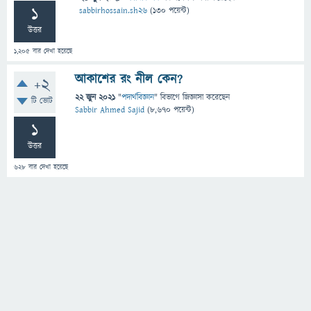
1
sabbirhossain.sh26
(
130
পয়েন্ট)
উত্তর
1,205
বার দেখা হয়েছে
আকাশের রং নীল কেন?
+2
22 জুন 2021
"
পদার্থবিজ্ঞান
" বিভাগে
জিজ্ঞাসা
করেছেন
টি ভোট
Sabbir Ahmed Sajid
(
8,670
পয়েন্ট)
1
উত্তর
628
বার দেখা হয়েছে