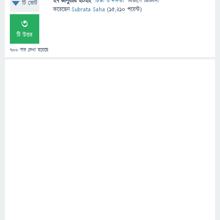
27 জানুয়ারি 2022
"
চিন্তা ও দক্ষতা
" বিভাগে
জিজ্ঞাসা
টি ভোট
করেছেন
Subrata Saha
(
15,210
পয়েন্ট)
3
টি উত্তর
700
বার দেখা হয়েছে