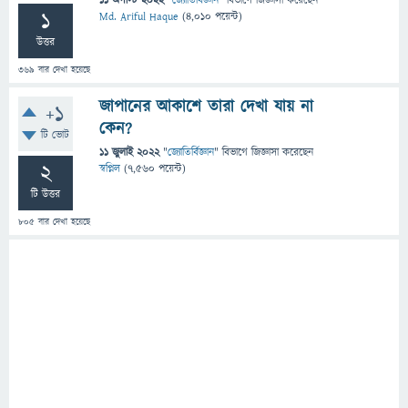
11 অগাস্ট 2022
"
জ্যোতির্বিজ্ঞান
" বিভাগে
জিজ্ঞাসা
করেছেন
1
Md. Ariful Haque
(
4,010
পয়েন্ট)
উত্তর
369
বার দেখা হয়েছে
জাপানের আকাশে তারা দেখা যায় না
+1
কেন?
টি ভোট
11 জুলাই 2022
"
জ্যোতির্বিজ্ঞান
" বিভাগে
জিজ্ঞাসা
করেছেন
2
স্বপ্নিল
(
7,560
পয়েন্ট)
টি উত্তর
805
বার দেখা হয়েছে