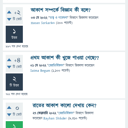
আকাশ সম্পর্কে বিজ্ঞান কী বলে?
+2
03 মে 2022
"
তত্ত্ব ও গবেষণা
" বিভাগে
জিজ্ঞাসা
করেছেন
টি ভোট
Hasan Sorkar90
(
200
পয়েন্ট)
1
উত্তর
997
বার দেখা হয়েছে
প্রথম আকাশ কী খুজে পাওয়া গেছে??
+4
01 মে 2022
"
জ্যোতির্বিজ্ঞান
" বিভাগে
জিজ্ঞাসা
করেছেন
টি ভোট
Saima Begum
(
1,100
পয়েন্ট)
2
টি উত্তর
722
বার দেখা হয়েছে
রাতের আকাশ কালো দেখায় কেন?
0
27 ফেব্রুয়ারি 2022
"
জ্যোতির্বিজ্ঞান
" বিভাগে
জিজ্ঞাসা
টি ভোট
করেছেন
Rayhan Shikder
(
9,310
পয়েন্ট)
1