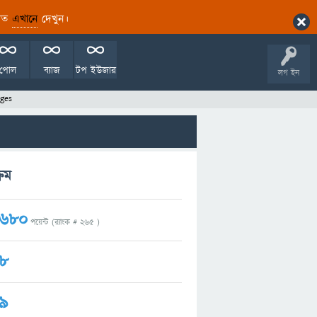
ারিত
এখানে
দেখুন।
পোল
ব্যাজ
টপ ইউজার
লগ ইন
ges
রম
680
পয়েন্ট (র‌্যাংক #
265
)
8
9