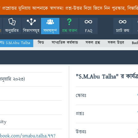
তির প্রশ্নোত্তর দুনিয়ায় আপনাকে স্বাগতম! প্রশ্ন-উত্তর দিয়ে জিতে নিন পুরস্কার, বিস্ত
!
অনুত্তরিত
বিভাগসমূহ
সদস্যবৃন্দ
প্রশ্ন করুন
FAQ
চ্যাট রুম
স্যঃ S.M.Abu Talha
ফিড
সাম্প্রতিক কর্মকান্ড
সকল প্রশ্ন
সকল উত্তর
Bad
"S.M.Abu Talha" র কার্যক্
ানুয়ারি 2023)
স্কোরঃ
প্রশ্নঃ
sity
উত্তরঃ
ebook.com/smabu.talha.77?