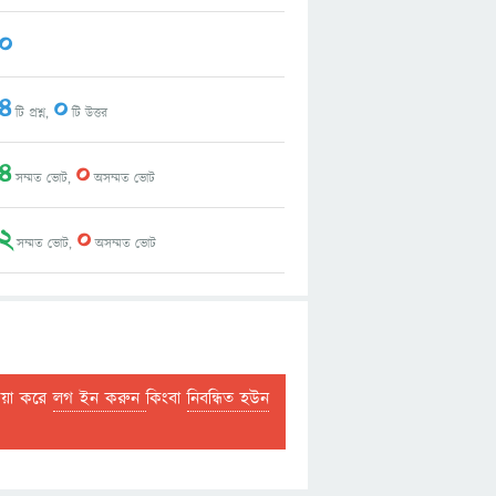
0
4
0
টি প্রশ্ন,
টি উত্তর
4
0
সম্মত ভোট,
অসম্মত ভোট
2
0
সম্মত ভোট,
অসম্মত ভোট
দয়া করে
লগ ইন করুন
কিংবা
নিবন্ধিত হউন