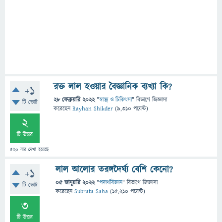
রক্ত লাল হওয়ার বৈজ্ঞানিক ব্যখ্যা কি?
+1
28 ফেব্রুয়ারি 2022
"
স্বাস্থ্য ও চিকিৎসা
" বিভাগে
জিজ্ঞাসা
টি ভোট
করেছেন
Rayhan Shikder
(
9,310
পয়েন্ট)
2
টি উত্তর
520
বার দেখা হয়েছে
লাল আলোর তরঙ্গদৈর্ঘ্য বেশি কেনো?
+1
05 জানুয়ারি 2022
"
পদার্থবিজ্ঞান
" বিভাগে
জিজ্ঞাসা
টি ভোট
করেছেন
Subrata Saha
(
15,210
পয়েন্ট)
3
টি উত্তর