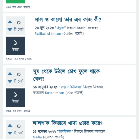
542
বার দেখা হয়েছে
লাল ও কালো তার এর কাজ কী?
0
26 জুন 2023
"
প্রযুক্তি
" বিভাগে
জিজ্ঞাসা
করেছেন
টি ভোট
Rafikul Al Imran
(
5,390
পয়েন্ট)
1
উত্তর
1,128
বার দেখা হয়েছে
ঘুম থেকে উঠলে চোখ ফুলে থাকে
0
কেন?
টি ভোট
19 জানুয়ারি 2023
"
স্বাস্থ্য ও চিকিৎসা
" বিভাগে
জিজ্ঞাসা
1
করেছেন
farianimran
(
520
পয়েন্ট)
উত্তর
542
বার দেখা হয়েছে
লালশাক কিভাবে খাদ্য প্রস্তুত করে?
0
15 নভেম্বর 2022
"
জীববিজ্ঞান
" বিভাগে
জিজ্ঞাসা
করেছেন
টি ভোট
Nadia
(
4,030
পয়েন্ট)