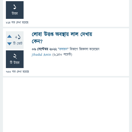
1
উত্তর
814
বার দেখা হয়েছে
লোহা উত্তপ্ত অবস্থায় লাল দেখায়
+1
কেন?
টি ভোট
06 সেপ্টেম্বর 2022
"
রসায়ন
" বিভাগে
জিজ্ঞাসা
করেছেন
2
Jihadul Amin
(
6,150
পয়েন্ট)
টি উত্তর
733
বার দেখা হয়েছে