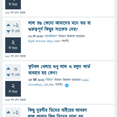
টি উত্তর
516
বার দেখা হয়েছে
লাল রঙ কেনো আমাদের মনে ভয় বা
+2
গুরুত্বপূর্ণ কিছুর সংকেত দেয়?
টি ভোট
02 মে 2022
"
মনোবিজ্ঞান
" বিভাগে
জিজ্ঞাসা
করেছেন
2
Rajib Hossain Raju
(
260
পয়েন্ট)
টি উত্তর
486
বার দেখা হয়েছে
ফুটবল খেলায় শুধু লাল ও হলুদ কার্ড
0
ব্যবহার হয় কেন?
টি ভোট
05 মার্চ 2022
"
বিবিধ
" বিভাগে
জিজ্ঞাসা
করেছেন
Sadia
2
Chowdhury
(
17,760
পয়েন্ট)
টি উত্তর
964
বার দেখা হয়েছে
কিছু মুরগীর ডিমের বাইরের আবরণ
+2
লাল আবার কিছু ডিমের সাদা হয়