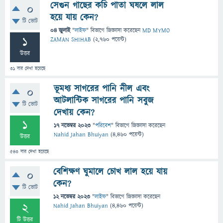
সেগুন গাছের কচি পাতা ঘষলে লাল
0
হয়ে যায় কেন?
টি ভোট
04 জুলাই
"
লাইফ
" বিভাগে
জিজ্ঞাসা
করেছেন
MD MYMO
1
ZAMAN SHIHAB
(
2,760
পয়েন্ট)
উত্তর
31
বার দেখা হয়েছে
ভূমধ্য সাগরের পানি নীল এবং
0
আটলান্টিক সাগরের পানি সবুজ
টি ভোট
দেখায় কেন?
1
17 নভেম্বর 2023
"
পরিবেশ
" বিভাগে
জিজ্ঞাসা
করেছেন
Nahid Jahan Bhuiyan
(
4,460
পয়েন্ট)
উত্তর
543
বার দেখা হয়েছে
বেশিক্ষণ ঘুমালে চোখ লাল হয়ে যায়
0
কেন?
টি ভোট
12 নভেম্বর 2023
"
লাইফ
" বিভাগে
জিজ্ঞাসা
করেছেন
2
Nahid Jahan Bhuiyan
(
4,460
পয়েন্ট)
টি উত্তর