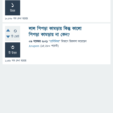
1
উত্তর
10,378
বার দেখা হয়েছে
লাল পিপড়া কামড়ায় কিন্তু কালো
0
পিপড়া কামড়ায় না কেন?
টি ভোট
09 নভেম্বর 2021
"
প্রাণিবিদ্যা
" বিভাগে
জিজ্ঞাসা
করেছেন
3
Anupom
(
15,280
পয়েন্ট)
টি উত্তর
1,649
বার দেখা হয়েছে