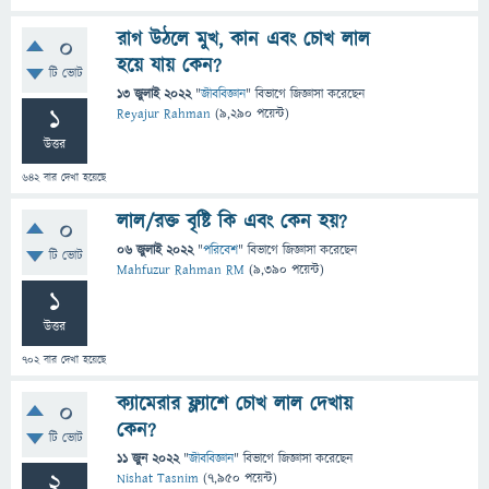
রাগ উঠলে মুখ, কান এবং চোখ লাল
0
হয়ে যায় কেন?
টি ভোট
13 জুলাই 2022
"
জীববিজ্ঞান
" বিভাগে
জিজ্ঞাসা
করেছেন
1
Reyajur Rahman
(
9,290
পয়েন্ট)
উত্তর
642
বার দেখা হয়েছে
লাল/রক্ত বৃষ্টি কি এবং কেন হয়?
0
06 জুলাই 2022
"
পরিবেশ
" বিভাগে
জিজ্ঞাসা
করেছেন
টি ভোট
Mahfuzur Rahman RM
(
9,390
পয়েন্ট)
1
উত্তর
702
বার দেখা হয়েছে
ক্যামেরার ফ্ল্যাশে চোখ লাল দেখায়
0
কেন?
টি ভোট
11 জুন 2022
"
জীববিজ্ঞান
" বিভাগে
জিজ্ঞাসা
করেছেন
2
Nishat Tasnim
(
7,950
পয়েন্ট)