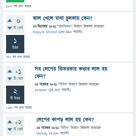
1,167
বার দেখা হয়েছে
ঝাল খেলে মাথা চুলকায় কেন?
0
27 ডিসেম্বর 2021
"
জীববিজ্ঞান
" বিভাগে
জিজ্ঞাসা
করেছেন
টি ভোট
Hojayfa Ahmed
(
135,490
পয়েন্ট)
1
উত্তর
750
বার দেখা হয়েছে
সব লেপের ভিতরকার কভার লাল হয়
+1
কেন?
টি ভোট
13 নভেম্বর 2021
"
বিবিধ
" বিভাগে
জিজ্ঞাসা
করেছেন
2
Anupom
(
15,280
পয়েন্ট)
টি উত্তর
1,230
বার দেখা হয়েছে
লেপের কাপড় লাল হয় কেন?
+2
13 নভেম্বর 2021
"
বিবিধ
" বিভাগে
জিজ্ঞাসা
করেছেন
টি ভোট
Melody
(
6,010
পয়েন্ট)