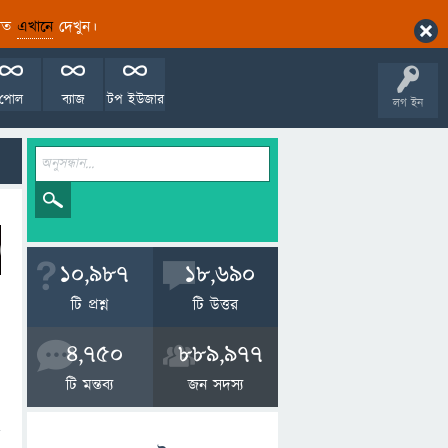
ারিত
এখানে
দেখুন।
পোল
ব্যাজ
টপ ইউজার
লগ ইন
10,987
18,690
টি প্রশ্ন
টি উত্তর
4,750
889,977
টি মন্তব্য
জন সদস্য