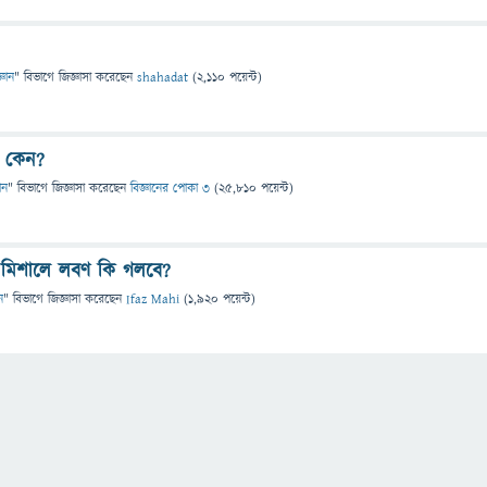
্ঞান
" বিভাগে
জিজ্ঞাসা
করেছেন
shahadat
(
2,110
পয়েন্ট)
 কেন?
ান
" বিভাগে
জিজ্ঞাসা
করেছেন
বিজ্ঞানের পোকা ৩
(
25,810
পয়েন্ট)
মিশালে লবণ কি গলবে?
ন
" বিভাগে
জিজ্ঞাসা
করেছেন
Ifaz Mahi
(
1,920
পয়েন্ট)