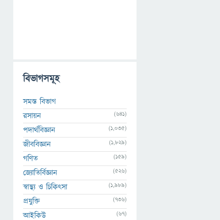
বিভাগসমূহ
সমস্ত বিভাগ
(641)
রসায়ন
(1,035)
পদার্থবিজ্ঞান
(1,829)
জীববিজ্ঞান
(159)
গণিত
(526)
জ্যোতির্বিজ্ঞান
(1,989)
স্বাস্থ্য ও চিকিৎসা
(736)
প্রযুক্তি
(67)
আইকিউ