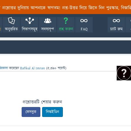
তির প্রশ্নোত্তর দুনিয়ায় আপনাকে স্বাগতম! প্রশ্ন-উত্তর দিয়ে জিতে নিন পুরস্কার, বিস্ত
!
অনুত্তরিত
বিভাগসমূহ
সদস্যবৃন্দ
প্রশ্ন করুন
FAQ
চ্যাট রুম
জিজ্ঞাসা
করেছেন
Rafikul Al Imran
(
5,390
পয়েন্ট)
প্রশ্নোত্তরটি শেয়ার করুন
ফেসবুক
লিঙ্কইডিন