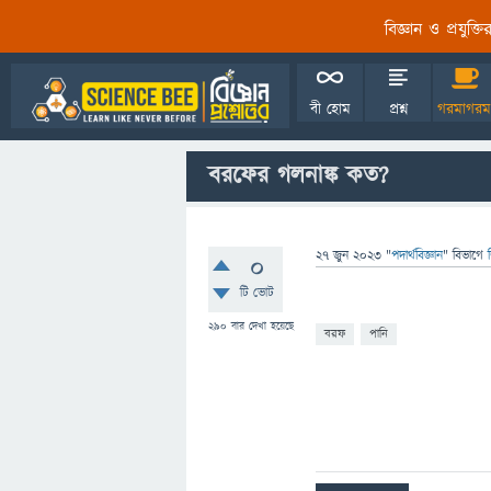
বিজ্ঞান ও প্রযুক্
বী হোম
প্রশ্ন
গরমাগরম
বরফের গলনাঙ্ক কত?
27 জুন 2023
"
পদার্থবিজ্ঞান
" বিভাগে
0
টি ভোট
290
বার দেখা হয়েছে
বরফ
পানি