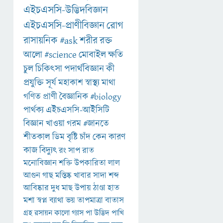
এইচএসসি-উদ্ভিদবিজ্ঞান
এইচএসসি-প্রাণীবিজ্ঞান
রোগ
রাসায়নিক
#ask
শরীর
রক্ত
আলো
#science
মোবাইল
ক্ষতি
চুল
চিকিৎসা
পদার্থবিজ্ঞান
কী
প্রযুক্তি
সূর্য
মহাকাশ
স্বাস্থ্য
মাথা
গণিত
প্রাণী
বৈজ্ঞানিক
#biology
পার্থক্য
এইচএসসি-আইসিটি
বিজ্ঞান
খাওয়া
গরম
#জানতে
শীতকাল
ডিম
বৃষ্টি
চাঁদ
কেন
কারণ
কাজ
বিদ্যুৎ
রং
সাপ
রাত
মনোবিজ্ঞান
শক্তি
উপকারিতা
লাল
আগুন
গাছ
মস্তিষ্ক
খাবার
সাদা
শব্দ
আবিষ্কার
দুধ
মাছ
উপায়
ঠাণ্ডা
হাত
মশা
স্বপ্ন
ব্যাথা
ভয়
তাপমাত্রা
বাতাস
গ্রহ
রসায়ন
কালো
গ্যাস
পা
উদ্ভিদ
পাখি