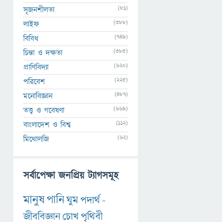
(81)
সৃজনশীলতা
(388)
লাইফ
(749)
বিবিধ
(385)
চিন্তা ও দক্ষতা
(620)
প্রাণিবিদ্যা
(225)
পরিবেশ
(487)
মনোবিজ্ঞান
(669)
তত্ত্ব ও গবেষণা
(112)
বাংলাদেশ ও বিশ্ব
(62)
মিথোলজি
সর্বাপেক্ষা জনপ্রিয় ট্যাগসমূহ
মানুষ
পানি
ঘুম
পদার্থ
-
জীববিজ্ঞান
চোখ
পৃথিবী