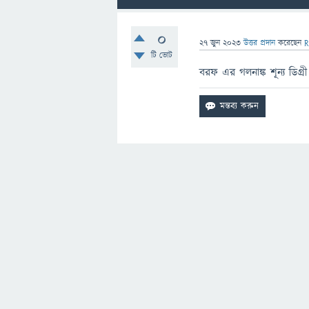
0
27 জুন 2023
উত্তর প্রদান
করেছেন
R
টি ভোট
বরফ এর গলনাঙ্ক শূন্য ডিগ্রী