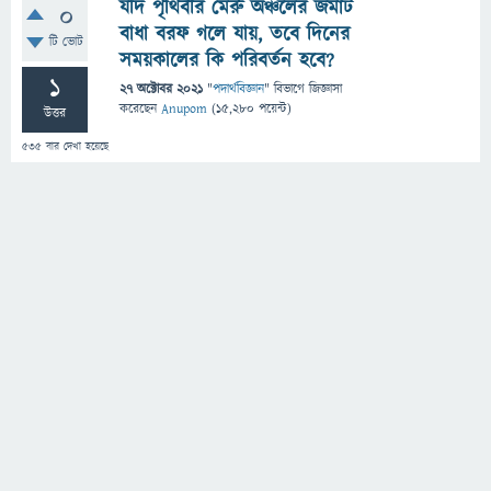
যদি পৃথিবীর মেরু অঞ্চলের জমাট
0
বাধা বরফ গলে যায়, তবে দিনের
টি ভোট
সময়কালের কি পরিবর্তন হবে?
1
27 অক্টোবর 2021
"
পদার্থবিজ্ঞান
" বিভাগে
জিজ্ঞাসা
করেছেন
Anupom
(
15,280
পয়েন্ট)
উত্তর
535
বার দেখা হয়েছে