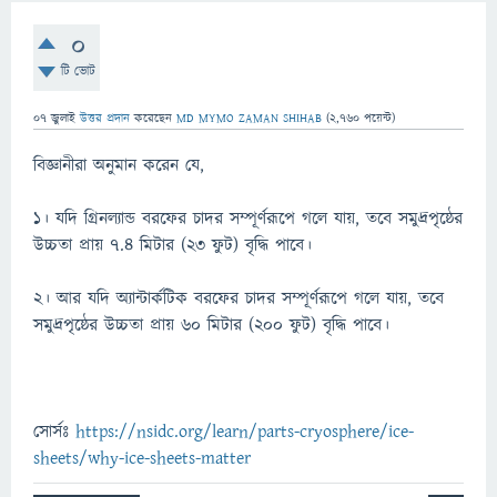
0
টি ভোট
07 জুলাই
উত্তর প্রদান
করেছেন
MD MYMO ZAMAN SHIHAB
(
2,760
পয়েন্ট)
বিজ্ঞানীরা অনুমান করেন যে,
১। যদি গ্রিনল্যান্ড বরফের চাদর সম্পূর্ণরূপে গলে যায়, তবে সমুদ্রপৃষ্ঠের
উচ্চতা প্রায় ৭.৪ মিটার (২৩ ফুট) বৃদ্ধি পাবে।
২। আর যদি অ্যান্টার্কটিক বরফের চাদর সম্পূর্ণরূপে গলে যায়, তবে
সমুদ্রপৃষ্ঠের উচ্চতা প্রায় ৬০ মিটার (২০০ ফুট) বৃদ্ধি পাবে।
সোর্সঃ
https://nsidc.org/learn/parts-cryosphere/ice-
sheets/why-ice-sheets-matter