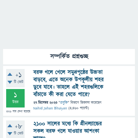
সম্পর্কিত প্রশ্নগুচ্ছ
বরফ গলে গেলে সমুদ্রপৃষ্ঠের উচ্চতা
+1
বাড়বে, এতে অনেক উপকূলীয় শহর
টি ভোট
ডুবে যাবে। তাহলে এই শহরগুলিকে
1
বাঁচাতে কী করা যেতে পারে?
উত্তর
27 ডিসেম্বর 2023
"
প্রযুক্তি
" বিভাগে
জিজ্ঞাসা
করেছেন
Nahid Jahan Bhuiyan
(
4,460
পয়েন্ট)
326
বার দেখা হয়েছে
২১০০ সালের মধ্যে কি গ্রীনল্যান্ডের
+8
সকল বরফ গলে যাওয়ার আশংকা
টি ভোট