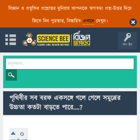
বিজ্ঞান ও প্রযুক্তির প্রশ্নোত্তর দুনিয়ায় আপনাকে স্বাগতম! প্রশ্ন-উত্তর দিয়ে
জিতে নিন পুরস্কার, বিস্তারিত
এখানে
দেখুন।
লগ ইন
পৃথিবীর সব বরফ একসঙ্গে গলে গেলে সমুদ্রের
উচ্চতা কতটা বাড়তে পারে....?
0