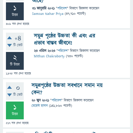
আছে?
1
31 জানুয়ারি 2021
"
পরিবেশ
" বিভাগে
জিজ্ঞাসা
করেছেন
Samsun Nahar Priya
(
47,710
পয়েন্ট)
উত্তর
409
বার দেখা হয়েছে
সমুদ্র পৃষ্ঠের উচ্চতা কী এবং এর
+4
প্রভাব বাস্তব জীবনে!
টি ভোট
23 এপ্রিল 2023
"
পরিবেশ
" বিভাগে
জিজ্ঞাসা
করেছেন
2
Mithun Chakraborty
(
730
পয়েন্ট)
টি উত্তর
1,975
বার দেখা হয়েছে
সমুদ্রপৃষ্ঠের উচ্চতা সবখানে সমান নয়
0
কেন?
টি ভোট
20 জুন 2021
"
পরিবেশ
" বিভাগে
জিজ্ঞাসা
করেছেন
1
মেহেদী হাসান
(
141,860
পয়েন্ট)
উত্তর
517
বার দেখা হয়েছে