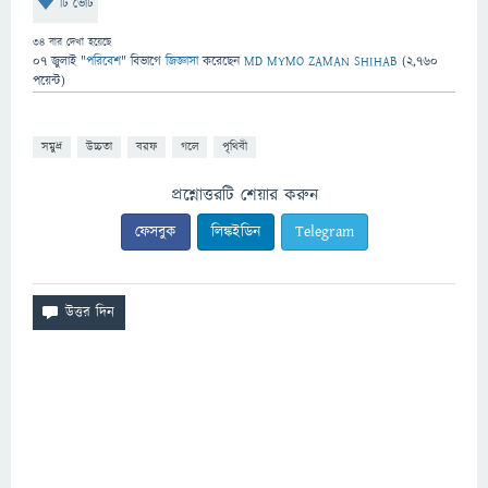
টি ভোট
34
বার দেখা হয়েছে
07 জুলাই
"
পরিবেশ
" বিভাগে
জিজ্ঞাসা
করেছেন
MD MYMO ZAMAN SHIHAB
(
2,760
পয়েন্ট)
সমুদ্র
উচ্চতা
বরফ
গলে
পৃথিবী
প্রশ্নোত্তরটি শেয়ার করুন
ফেসবুক
লিঙ্কইডিন
Telegram