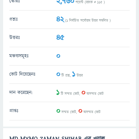
2,760
স্কোরঃ
পয়েন্ট (র‌্যাংক #
115
)
42
প্রশ্নঃ
(
1
নির্বাচিত সর্বোত্তম উত্তর সম্বলিত )
45
উত্তরঃ
0
মন্তব্যসমূহঃ
0
1
ভোট দিয়েছেনঃ
টি প্রশ্ন,
উত্তর
1
0
দান করেছেন:
টি সম্মত ভোট,
অসম্মত ভোট
0
0
প্রাপ্তঃ
সম্মত ভোট,
অসম্মত ভোট
MD MYMO ZAMAN SHIHAB এর ওয়াল