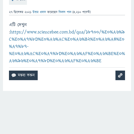
27 ডিসেম্বর 2021
উত্তর প্রদান
করেছেন
বিলাস পাল
(
4,210
পয়েন্ট)
এটি দেখুন
:
https://www.sciencebee.com.bd/qna/18700/%E0%A6%9
C%E0%A7%8D%E0%A6%AC%E0%A6%B2%E0%A6%A4%E0
%A7%87-
%E0%A6%AC%E0%A7%8D%E0%A6%AF%E0%A6%BE%E0%
A6%96%E0%A7%8D%E0%A6%AF%E0%A6%BE