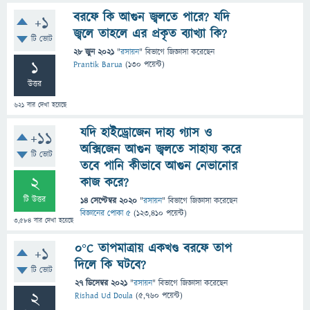
বরফে কি আগুন জ্বলতে পারে? যদি
+1
জ্বলে তাহলে এর প্রকৃত ব্যাখ্যা কি?
টি ভোট
28 জুন 2021
"
রসায়ন
" বিভাগে
জিজ্ঞাসা
করেছেন
1
Prantik Barua
(
130
পয়েন্ট)
উত্তর
621
বার দেখা হয়েছে
যদি হাইড্রোজেন দাহ্য গ্যাস ও
+11
অক্সিজেন আগুন জ্বলতে সাহায্য করে
টি ভোট
তবে পানি কীভাবে আগুন নেভানোর
2
কাজ করে?
টি উত্তর
14 সেপ্টেম্বর 2020
"
রসায়ন
" বিভাগে
জিজ্ঞাসা
করেছেন
বিজ্ঞানের পোকা ৫
(
123,410
পয়েন্ট)
3,584
বার দেখা হয়েছে
0°C তাপমাত্রায় একখণ্ড বরফে তাপ
+1
দিলে কি ঘটবে?
টি ভোট
27 ডিসেম্বর 2021
"
রসায়ন
" বিভাগে
জিজ্ঞাসা
করেছেন
2
Rishad Ud Doula
(
5,760
পয়েন্ট)