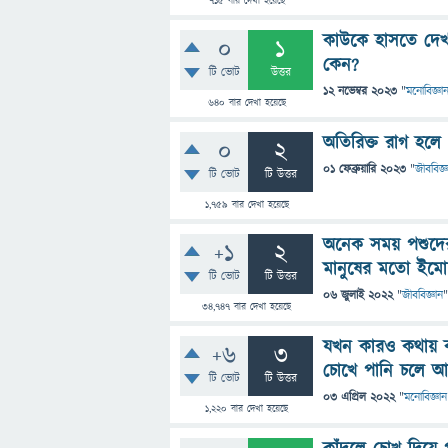
715
বার দেখা হয়েছে
কাউকে হাসতে দেখল
0
1
কেন?
টি ভোট
উত্তর
12 নভেম্বর 2023
"
মনোবিজ্ঞা
640
বার দেখা হয়েছে
অতিরিক্ত রাগ হলে
0
2
01 ফেব্রুয়ারি 2023
"
জীববিজ্ঞ
টি ভোট
টি উত্তর
1,759
বার দেখা হয়েছে
অনেক সময় পশুদের 
+1
2
মানুষের মতো ইম
টি ভোট
টি উত্তর
06 জুলাই 2022
"
জীববিজ্ঞান
"
34,747
বার দেখা হয়েছে
যখন কারও কথায় কষ
+6
3
চোখে পানি চলে আস
টি ভোট
টি উত্তর
03 এপ্রিল 2022
"
মনোবিজ্ঞান
1,220
বার দেখা হয়েছে