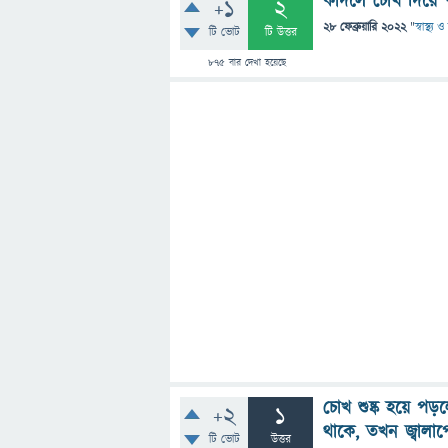
কাঁদলে চোখ দিয়ে
+1
2
28 ফেব্রুয়ারি 2022
"
স্বাস্থ্য
টি ভোট
টি উত্তর
875
বার দেখা হয়েছে
চোখ শুষ্ক হয়ে পড
+2
1
থাকে, তখন জ্বালা
টি ভোট
উত্তর