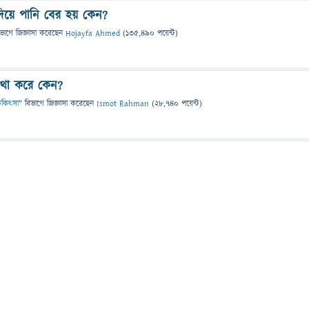
দিয়ে পানি বের হয় কেন?
িভাগে
জিজ্ঞাসা
করেছেন
Hojayfa Ahmed
(
135,490
পয়েন্ট)
্যাথা করে কেন?
 চিকিৎসা
" বিভাগে
জিজ্ঞাসা
করেছেন
Ismot Rahman
(
28,740
পয়েন্ট)