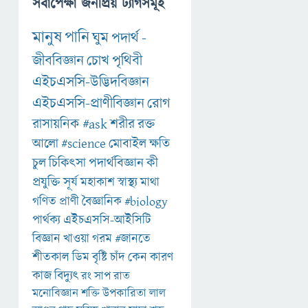
সর্বাপেক্ষা জনপ্রিয় ট্যাগসমূহ
মানুষ
পানি
ঘুম
পদার্থ
-
জীববিজ্ঞান
চোখ
পৃথিবী
এইচএসসি-উদ্ভিদবিজ্ঞান
এইচএসসি-প্রাণীবিজ্ঞান
রোগ
রাসায়নিক
#ask
শরীর
রক্ত
আলো
#science
মোবাইল
ক্ষতি
চুল
চিকিৎসা
পদার্থবিজ্ঞান
কী
প্রযুক্তি
সূর্য
মহাকাশ
স্বাস্থ্য
মাথা
গণিত
প্রাণী
বৈজ্ঞানিক
#biology
পার্থক্য
এইচএসসি-আইসিটি
বিজ্ঞান
খাওয়া
গরম
#জানতে
শীতকাল
ডিম
বৃষ্টি
চাঁদ
কেন
কারণ
কাজ
বিদ্যুৎ
রং
সাপ
রাত
মনোবিজ্ঞান
শক্তি
উপকারিতা
লাল