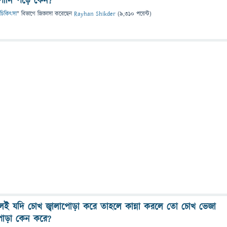
 পানি পড়ে কেন?
 ও চিকিৎসা
" বিভাগে
জিজ্ঞাসা
করেছেন
Rayhan Shikder
(
9,310
পয়েন্ট)
়লেই যদি চোখ জ্বালাপোড়া করে তাহলে কান্না করলে তো চোখ ভেজা
পোড়া কেন করে?