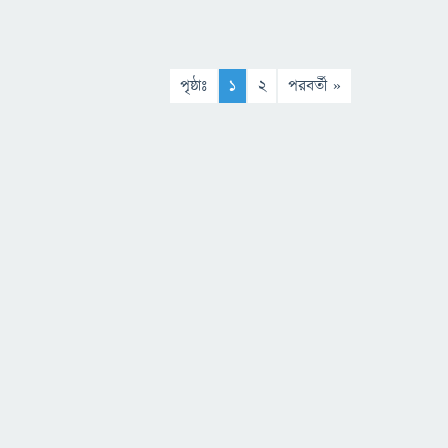
পৃষ্ঠাঃ
1
2
পরবর্তী »