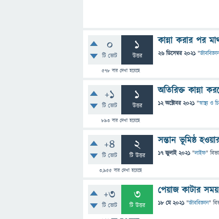
কান্না করার পর মা
0
1
26 ডিসেম্বর 2021
"
জীববিজ্ঞা
টি ভোট
উত্তর
578
বার দেখা হয়েছে
অতিরিক্ত কান্না 
+1
1
12 অক্টোবর 2021
"
স্বাস্থ্য ও
টি ভোট
উত্তর
893
বার দেখা হয়েছে
সন্তান ভূমিষ্ঠ হও
+4
2
17 জুলাই 2021
"
লাইফ
" বিভ
টি ভোট
টি উত্তর
3,955
বার দেখা হয়েছে
পেয়াজ কাটার সম
+3
3
18 মে 2021
"
জীববিজ্ঞান
" বি
টি ভোট
টি উত্তর