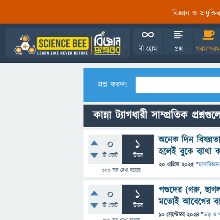
বিজ্ঞান ও প্রযুক্
বী হোম
প্রশ্ন
গরমাগরম
প্রশ্ন করুন:
কান্না ট্যাগধারী সাম্প্রতিক প্রশ্নগু
অনেক দিন বিষন্নতা
0
1
হলেই বুকে ব্যাথা 
টি ভোট
উত্তর
20 এপ্রিল 2025
"
মনোবিজ্ঞান
303
বার দেখা হয়েছে
পশুদের (গরু, ছাগ
0
1
মতোই আবেগের বসে
টি ভোট
উত্তর
10 সেপ্টেম্বর 2024
"
তত্ত্ব ও