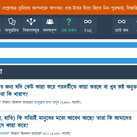
তির প্রশ্নোত্তর দুনিয়ায় আপনাকে স্বাগতম! প্রশ্ন-উত্তর দিয়ে জিতে নিন পুরস্কার, বিস্ত
!
অনুত্তরিত
বিভাগসমূহ
সদস্যবৃন্দ
প্রশ্ন করুন
FAQ
চ্যাট রুম
লো
র জন্য যদি কেউ কান্না করে পরবর্তীতে কান্না করলে বা খুব কষ্ট অনুভ
করা কি খারাপ?
" বিভাগে
জিজ্ঞাসা
করেছেন
আব্দুল্লাহ আল মাসুদ
(
2,400
পয়েন্ট)
ল, হাতি) কি সত্যিই মানুষের মতো আবেগ আছে? তারা কি আমাদের
 কান্না করে?
 গবেষণা
" বিভাগে
জিজ্ঞাসা
করেছেন
MIS
(
2,050
পয়েন্ট)