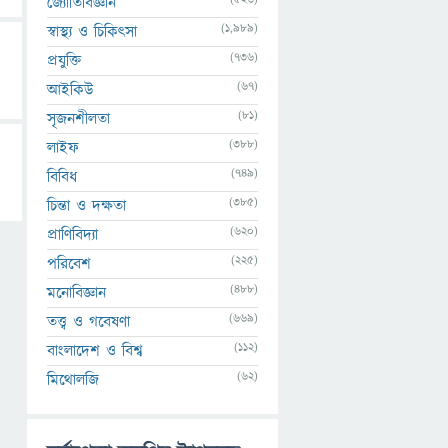
জ্যোতির্বিজ্ঞান
(1,989)
স্বাস্থ্য ও চিকিৎসা
(736)
প্রযুক্তি
(67)
আইকিউ
(81)
সৃজনশীলতা
(388)
লাইফ
(749)
বিবিধ
(385)
চিন্তা ও দক্ষতা
(620)
প্রাণিবিদ্যা
(225)
পরিবেশ
(488)
মনোবিজ্ঞান
(669)
তত্ত্ব ও গবেষণা
(112)
বাংলাদেশ ও বিশ্ব
(62)
মিথোলজি