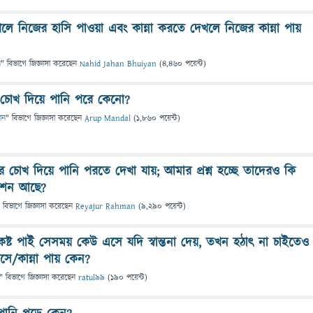
ে নিজের হাসি পাওয়া এবং কান্না করতে দেখলে নিজের কান্না পায়
ন
" বিভাগে
জিজ্ঞাসা
করেছেন
Nahid Jahan Bhuiyan
(
4,460
পয়েন্ট)
 চোখ দিয়ে পানি পরে কেনো?
ান
" বিভাগে
জিজ্ঞাসা
করেছেন
Arup Mandal
(
1,860
পয়েন্ট)
চোখ দিয়ে পানি পরতে দেখা যায়; আমার প্রশ্ন হচ্ছে তাদেরও কি
োশন আছে?
 বিভাগে
জিজ্ঞাসা
করেছেন
Reyajur Rahman
(
9,290
পয়েন্ট)
্ট পাই সেসময় কেউ এসে যদি স্বান্তনা দেয়, তখন হঠাৎ না চাইতেও
ে/কান্না পায় কেন?
" বিভাগে
জিজ্ঞাসা
করেছেন
ratul99
(
190
পয়েন্ট)