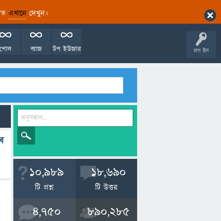
ারিত
এখানে
দেখুন।
পোল
ব্যাজ
টপ ইউজার
লগ ইন
ব
10,989
18,690
টি প্রশ্ন
টি উত্তর
4,750
890,285