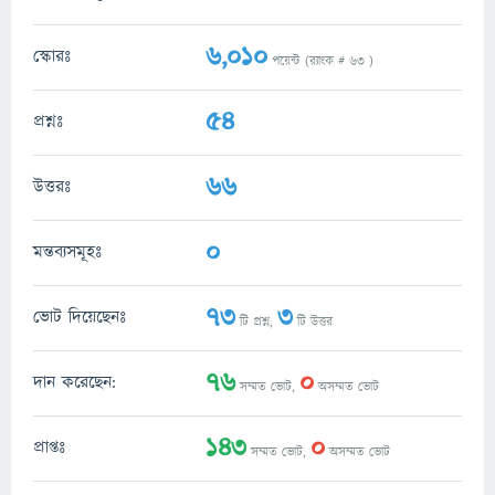
6,010
স্কোরঃ
পয়েন্ট (র‌্যাংক #
63
)
54
প্রশ্নঃ
66
উত্তরঃ
0
মন্তব্যসমূহঃ
73
3
ভোট দিয়েছেনঃ
টি প্রশ্ন,
টি উত্তর
76
0
দান করেছেন:
সম্মত ভোট,
অসম্মত ভোট
143
0
প্রাপ্তঃ
সম্মত ভোট,
অসম্মত ভোট