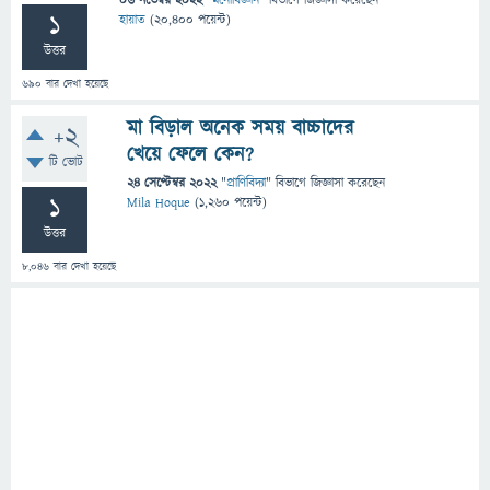
06 নভেম্বর 2022
"
মনোবিজ্ঞান
" বিভাগে
জিজ্ঞাসা
করেছেন
1
হায়াত
(
20,400
পয়েন্ট)
উত্তর
690
বার দেখা হয়েছে
মা বিড়াল অনেক সময় বাচ্চাদের
+2
খেয়ে ফেলে কেন?
টি ভোট
24 সেপ্টেম্বর 2022
"
প্রাণিবিদ্যা
" বিভাগে
জিজ্ঞাসা
করেছেন
1
Mila Hoque
(
1,260
পয়েন্ট)
উত্তর
8,046
বার দেখা হয়েছে