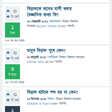
বিড়ালকে বাঘের মাসী বলার
0
বৈজ্ঞানিক ব্যখ্যা কি?
টি ভোট
20 ফেব্রুয়ারি 2022
"
জীববিজ্ঞান
" বিভাগে
জিজ্ঞাসা
1
করেছেন
Rayhan Shikder
(
9,310
পয়েন্ট)
উত্তর
573
বার দেখা হয়েছে
মানুষ বিড়াল পুষে কেন?
0
22 জানুয়ারি 2022
"
প্রাণিবিদ্যা
" বিভাগে
জিজ্ঞাসা
করেছেন
টি ভোট
Subrata Saha
(
15,210
পয়েন্ট)
3
টি উত্তর
740
বার দেখা হয়েছে
বিড়াল হাটলে শব্দ হয় না কেন?
0
27 ডিসেম্বর 2021
"
বিবিধ
" বিভাগে
জিজ্ঞাসা
করেছেন
টি ভোট
Abdullah Al Fuad
(
2,990
পয়েন্ট)
2