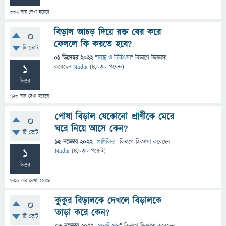
332
বার দেখা হয়েছে
বিড়াল আচড় দিয়ে রক্ত বের করে
0
ফেললে কি করতে হবে?
টি ভোট
01 ডিসেম্বর 2022
"
স্বাস্থ্য ও চিকিৎসা
" বিভাগে
জিজ্ঞাসা
1
করেছেন
Nadia
(
4,030
পয়েন্ট)
উত্তর
723
বার দেখা হয়েছে
পোষা বিড়াল যেকোনো প্রাণীকে মেরে
0
ঘরে নিয়ে আসে কেন?
টি ভোট
15 নভেম্বর 2022
"
প্রাণিবিদ্যা
" বিভাগে
জিজ্ঞাসা
করেছেন
1
Nadia
(
4,030
পয়েন্ট)
উত্তর
830
বার দেখা হয়েছে
কুকুর বিড়ালকে দেখলে বিড়ালকে
0
তাড়া করে কেন?
টি ভোট