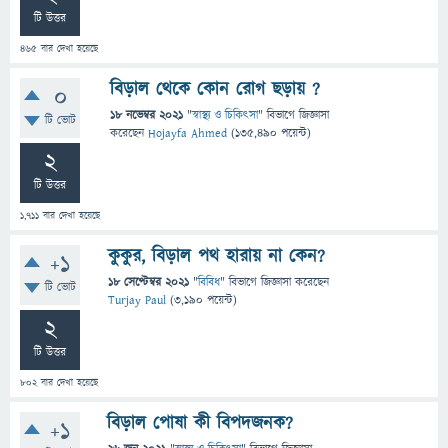
টি উত্তর
465
বার দেখা হয়েছে
বিড়াল থেকে কোন রোগ ছড়ায় ?
0
18 নভেম্বর 2021
"
স্বাস্থ্য ও চিকিৎসা
" বিভাগে
জিজ্ঞাসা
টি ভোট
করেছেন
Hojayfa Ahmed
(
135,490
পয়েন্ট)
2
টি উত্তর
1,711
বার দেখা হয়েছে
কুকুর, বিড়াল পথ হারায় না কেন?
+1
18 সেপ্টেম্বর 2021
"
বিবিধ
" বিভাগে
জিজ্ঞাসা
করেছেন
টি ভোট
Turjay Paul
(
3,190
পয়েন্ট)
2
টি উত্তর
802
বার দেখা হয়েছে
বিড়াল পোষা কী বিপদজনক?
+1