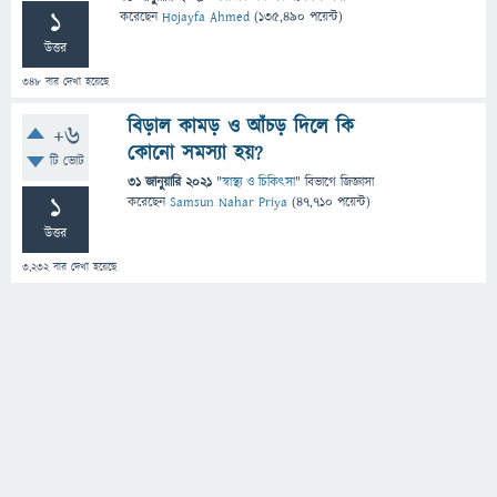
1
করেছেন
Hojayfa Ahmed
(
135,490
পয়েন্ট)
উত্তর
348
বার দেখা হয়েছে
বিড়াল কামড় ও আঁচড় দিলে কি
+6
কোনো সমস্যা হয়?
টি ভোট
31 জানুয়ারি 2021
"
স্বাস্থ্য ও চিকিৎসা
" বিভাগে
জিজ্ঞাসা
1
করেছেন
Samsun Nahar Priya
(
47,710
পয়েন্ট)
উত্তর
3,232
বার দেখা হয়েছে