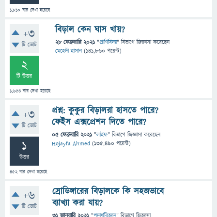
1,810
বার দেখা হয়েছে
বিড়াল কেন ঘাস খায়?
+3
28 ফেব্রুয়ারি 2021
"
প্রাণিবিদ্যা
" বিভাগে
জিজ্ঞাসা
করেছেন
টি ভোট
মেহেদী হাসান
(
141,860
পয়েন্ট)
2
টি উত্তর
1,654
বার দেখা হয়েছে
প্রশ্ন: কুকুর বিড়ালরা হাসতে পারে?
+3
ফেইস এক্সপ্রেশন দিতে পারে?
টি ভোট
05 ফেব্রুয়ারি 2021
"
লাইফ
" বিভাগে
জিজ্ঞাসা
করেছেন
1
Hojayfa Ahmed
(
135,490
পয়েন্ট)
উত্তর
452
বার দেখা হয়েছে
স্রোডিঙ্গারের বিড়ালকে কি সহজভাবে
+6
ব্যাখ্যা করা যায়?
টি ভোট
31 জানুয়ারি 2021
"
পদার্থবিজ্ঞান
" বিভাগে
জিজ্ঞাসা