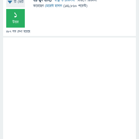
26 জুন 2021
"
স্বাস্থ্য ও চিকিৎসা
" বিভাগে
জিজ্ঞাসা
টি ভোট
করেছেন
মেহেদী হাসান
(
141,860
পয়েন্ট)
1
উত্তর
487
বার দেখা হয়েছে