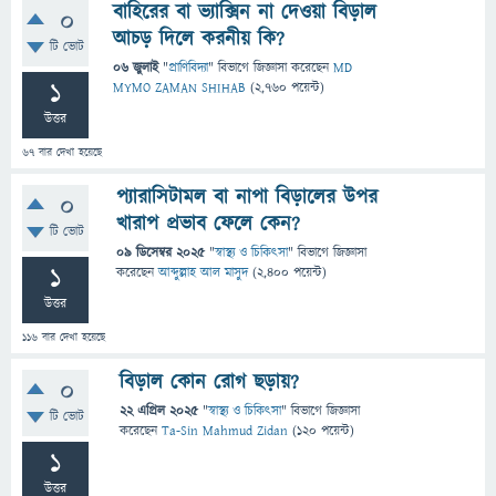
বাহিরের বা ভ্যাক্সিন না দেওয়া বিড়াল
0
আচড় দিলে করনীয় কি?
টি ভোট
06 জুলাই
"
প্রাণিবিদ্যা
" বিভাগে
জিজ্ঞাসা
করেছেন
MD
1
MYMO ZAMAN SHIHAB
(
2,760
পয়েন্ট)
উত্তর
67
বার দেখা হয়েছে
প্যারাসিটামল বা নাপা বিড়ালের উপর
0
খারাপ প্রভাব ফেলে কেন?
টি ভোট
09 ডিসেম্বর 2025
"
স্বাস্থ্য ও চিকিৎসা
" বিভাগে
জিজ্ঞাসা
1
করেছেন
আব্দুল্লাহ আল মাসুদ
(
2,400
পয়েন্ট)
উত্তর
116
বার দেখা হয়েছে
বিড়াল কোন রোগ ছড়ায়?
0
22 এপ্রিল 2025
"
স্বাস্থ্য ও চিকিৎসা
" বিভাগে
জিজ্ঞাসা
টি ভোট
করেছেন
Ta-Sin Mahmud Zidan
(
120
পয়েন্ট)
1
উত্তর