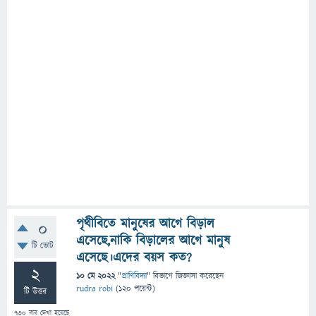
পৃথীবিতে মানুষের আগে বিড়াল
0
এসেছে,নাকি বিড়ালের আগে মানুষ
টি ভোট
এসেছে।এদের বয়স কত?
2
10 মে 2022
"
প্রাণিবিদ্যা
" বিভাগে
জিজ্ঞাসা
করেছেন
rudra robi
(
120
পয়েন্ট)
টি উত্তর
730
বার দেখা হয়েছে