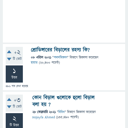
শ্রোডিঙ্গারের বিড়ালের রহস্য কি?
+2
08 এপ্রিল 2021
"
পদার্থবিজ্ঞান
" বিভাগে
জিজ্ঞাসা
করেছেন
টি ভোট
হায়াত
(
20,400
পয়েন্ট)
1
উত্তর
496
বার দেখা হয়েছে
কোন বিড়াল গুলোকে হুলো বিড়াল
+3
বলা হয় ?
টি ভোট
28 ফেব্রুয়ারি 2021
"
বিবিধ
" বিভাগে
জিজ্ঞাসা
করেছেন
2
Hojayfa Ahmed
(
135,490
পয়েন্ট)
টি উত্তর