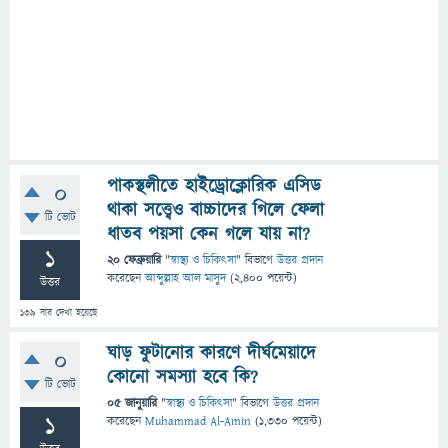
পাকস্থলীতে হাইড্রোক্লোরিক এসিড
0
থাকা সত্ত্বেও বাচ্চাদের গিলে ফেলা
টি ভোট
ধাতব পয়সা কেন গলে যায় না?
1
20 ফেব্রুয়ারি
"
স্বাস্থ্য ও চিকিৎসা
" বিভাগে
উত্তর প্রদান
করেছেন
আব্দুল্লাহ আল মাসুদ
(
2,400
পয়েন্ট)
উত্তর
139
বার দেখা হয়েছে
ঘাড় ফুটানোর কারণে দীর্ঘমেয়াদে
0
কোনো সমস্যা হবে কি?
টি ভোট
05 জানুয়ারি
"
স্বাস্থ্য ও চিকিৎসা
" বিভাগে
উত্তর প্রদান
1
করেছেন
Muhammad Al-Amin
(
1,330
পয়েন্ট)