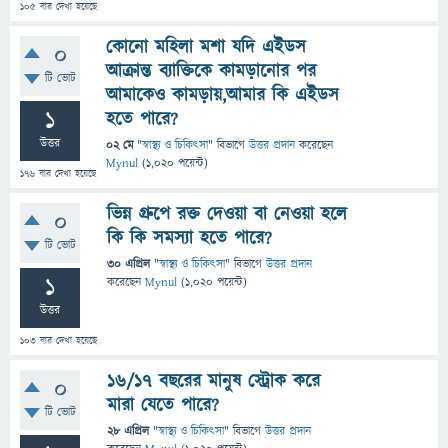
105
বার দেখা হয়েছে
কোনো মহিলা মশা যদি এইডস
0
আক্রান্ত ব্যাক্তিকে কামড়ানোর পর
টি ভোট
আমাকেও কামড়ায়,আমার কি এইডস
1
হতে পারে?
উত্তর
02 মে
"
স্বাস্থ্য ও চিকিৎসা
" বিভাগে
উত্তর প্রদান
করেছেন
Mynul
(
1,020
পয়েন্ট)
176
বার দেখা হয়েছে
ভিন্ন গ্রুপে রক্ত দেওয়া বা নেওয়া হলে
0
কি কি সমস্যা হতে পারে?
টি ভোট
30 এপ্রিল
"
স্বাস্থ্য ও চিকিৎসা
" বিভাগে
উত্তর প্রদান
1
করেছেন
Mynul
(
1,020
পয়েন্ট)
উত্তর
103
বার দেখা হয়েছে
১৬/১৭ বছরের মানুষ স্ট্রোক করে
0
মারা যেতে পারে?
টি ভোট
28 এপ্রিল
"
স্বাস্থ্য ও চিকিৎসা
" বিভাগে
উত্তর প্রদান