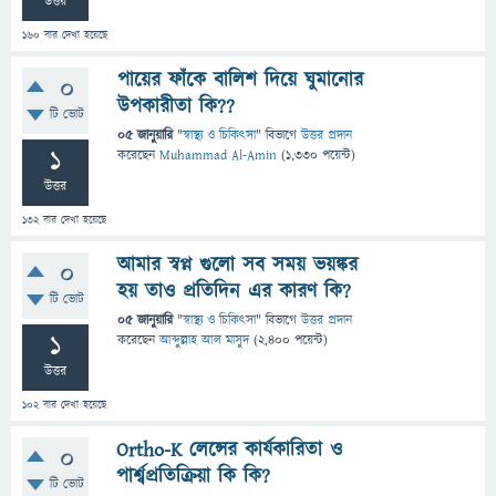
উত্তর
160
বার দেখা হয়েছে
পায়ের ফাঁকে বালিশ দিয়ে ঘুমানোর
0
উপকারীতা কি??
টি ভোট
05 জানুয়ারি
"
স্বাস্থ্য ও চিকিৎসা
" বিভাগে
উত্তর প্রদান
1
করেছেন
Muhammad Al-Amin
(
1,330
পয়েন্ট)
উত্তর
132
বার দেখা হয়েছে
আমার স্বপ্ন গুলো সব সময় ভয়ঙ্কর
0
হয় তাও প্রতিদিন এর কারণ কি?
টি ভোট
05 জানুয়ারি
"
স্বাস্থ্য ও চিকিৎসা
" বিভাগে
উত্তর প্রদান
1
করেছেন
আব্দুল্লাহ আল মাসুদ
(
2,400
পয়েন্ট)
উত্তর
102
বার দেখা হয়েছে
Ortho-K লেন্সের কার্যকারিতা ও
0
পার্শ্বপ্রতিক্রিয়া কি কি?
টি ভোট