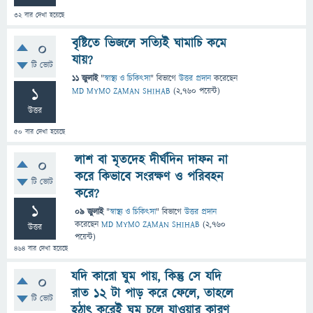
32
বার দেখা হয়েছে
বৃষ্টিতে ভিজলে সত্যিই ঘামাচি কমে
0
যায়?
টি ভোট
11 জুলাই
"
স্বাস্থ্য ও চিকিৎসা
" বিভাগে
উত্তর প্রদান
করেছেন
1
MD MYMO ZAMAN SHIHAB
(
2,760
পয়েন্ট)
উত্তর
50
বার দেখা হয়েছে
লাশ বা মৃতদেহ দীর্ঘদিন দাফন না
0
করে কিভাবে সংরক্ষণ ও পরিবহন
টি ভোট
করে?
1
09 জুলাই
"
স্বাস্থ্য ও চিকিৎসা
" বিভাগে
উত্তর প্রদান
করেছেন
MD MYMO ZAMAN SHIHAB
(
2,760
উত্তর
পয়েন্ট)
464
বার দেখা হয়েছে
যদি কারো ঘুম পায়, কিন্তু সে যদি
0
রাত ১২ টা পাড় করে ফেলে, তাহলে
টি ভোট
হঠাৎ করেই ঘুম চলে যাওয়ার কারণ