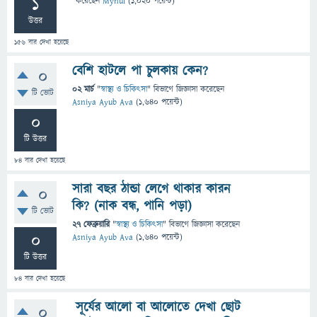
1
করেছেন
Mynul
(
1,020
পয়েন্ট)
উত্তর
156
বার দেখা হয়েছে
বেশি হাটলে পা চুলকায় কেন?
0
02 মার্চ
"
স্বাস্থ্য ও চিকিৎসা
" বিভাগে
জিজ্ঞাসা
করেছেন
টি ভোট
Asniya Ayub Ava
(
1,640
পয়েন্ট)
0
টি উত্তর
84
বার দেখা হয়েছে
সারা বছর ঠান্ডা লেগে থাকার কারন
0
কি? (নাক বন্ধ, পানি পড়া)
টি ভোট
27 ফেব্রুয়ারি
"
স্বাস্থ্য ও চিকিৎসা
" বিভাগে
জিজ্ঞাসা
করেছেন
0
Asniya Ayub Ava
(
1,640
পয়েন্ট)
টি উত্তর
84
বার দেখা হয়েছে
সূর্যের আলো বা আলোতে দেখা ছোট
0