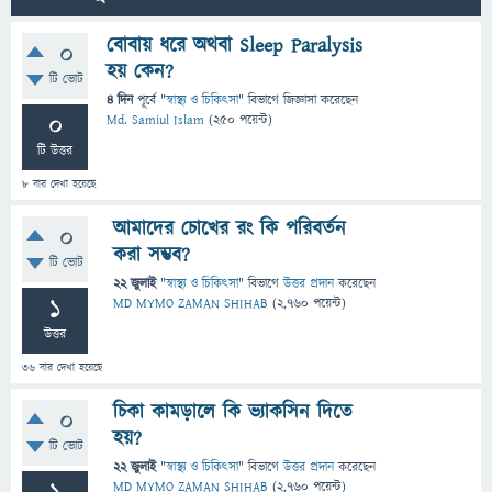
বোবায় ধরে অথবা Sleep Paralysis
0
হয় কেন?
টি ভোট
4 দিন
পূর্বে
"
স্বাস্থ্য ও চিকিৎসা
" বিভাগে
জিজ্ঞাসা
করেছেন
0
Md. Samiul Islam
(
250
পয়েন্ট)
টি উত্তর
8
বার দেখা হয়েছে
আমাদের চোখের রং কি পরিবর্তন
0
করা সম্ভব?
টি ভোট
22 জুলাই
"
স্বাস্থ্য ও চিকিৎসা
" বিভাগে
উত্তর প্রদান
করেছেন
1
MD MYMO ZAMAN SHIHAB
(
2,760
পয়েন্ট)
উত্তর
36
বার দেখা হয়েছে
চিকা কামড়ালে কি ভ্যাকসিন দিতে
0
হয়?
টি ভোট
22 জুলাই
"
স্বাস্থ্য ও চিকিৎসা
" বিভাগে
উত্তর প্রদান
করেছেন
MD MYMO ZAMAN SHIHAB
(
2,760
পয়েন্ট)