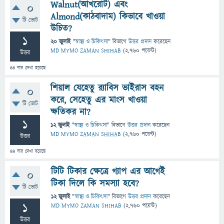
Walnut(আখরোট) এবং
0
Almond(কাঠবাদাম) কিভাবে খাওয়া
টি ভোট
উচিত?
1
20 জুলাই
"
স্বাস্থ্য ও চিকিৎসা
" বিভাগে
উত্তর প্রদান
করেছেন
MD MYMO ZAMAN SHIHAB
(
2,760
পয়েন্ট)
উত্তর
44
বার দেখা হয়েছে
শিয়াল যেহেতু র‍্যাবিস ভাইরাস বহন
0
করে, সেহেতু এর মাংস খাওয়া
টি ভোট
ক্ষতিকর না?
1
12 জুলাই
"
স্বাস্থ্য ও চিকিৎসা
" বিভাগে
উত্তর প্রদান
করেছেন
MD MYMO ZAMAN SHIHAB
(
2,760
পয়েন্ট)
উত্তর
44
বার দেখা হয়েছে
টিটি টিকার ক্ষেত্রে গ্যাপ এর আগেই
0
টিকা দিলে কি সমস্যা হবে?
টি ভোট
12 জুলাই
"
স্বাস্থ্য ও চিকিৎসা
" বিভাগে
উত্তর প্রদান
করেছেন
1
MD MYMO ZAMAN SHIHAB
(
2,760
পয়েন্ট)
উত্তর