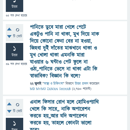
1
উত্তর
35
বার দেখা হয়েছে
পানিতে ডুবে মারা গেলে পেটে
0
একটুও পানি না থাকা, মুখ দিয়ে নাক
টি ভোট
দিয়ে কোনো ফেনা বের না হওয়া,
1
জিহবা দুই দাঁতের মাঝখানে থাকা ও
মুখ খোলা থাকা এমনকি মারা
উত্তর
যাওয়ার ৬ ঘন্টাও পেট ফুলে না
39
বার দেখা হয়েছে
ওঠা,.পানিতে ভেসে না থাকা এটা কি
স্বাভাবিক? বিজ্ঞান কি বলে?
22 জুলাই
"
স্বাস্থ্য ও চিকিৎসা
" বিভাগে
উত্তর প্রদান
করেছেন
MD MYMO ZAMAN SHIHAB
(
2,760
পয়েন্ট)
এনাল ফিসার রোগ হলে হোমিওপ্যাথি
0
খেলে কি সারে,, নাকি অপারেশন
টি ভোট
করতে হয়,,আর যদি অপারেশন
1
করতে হয়, তাহলে কোনটা ভালো