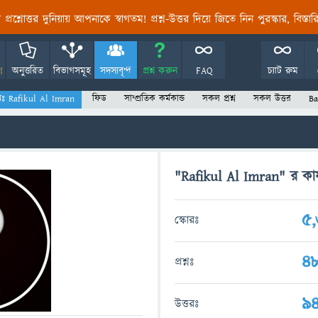
তির প্রশ্নোত্তর দুনিয়ায় আপনাকে স্বাগতম! প্রশ্ন-উত্তর দিয়ে জিতে নিন পুরস্কার, বিস্ত
!
অনুত্তরিত
বিভাগসমূহ
সদস্যবৃন্দ
প্রশ্ন করুন
FAQ
চ্যাট রুম
যঃ Rafikul Al Imran
ফিড
সাম্প্রতিক কর্মকান্ড
সকল প্রশ্ন
সকল উত্তর
Ba
"Rafikul Al Imran" র কার্
5
স্কোরঃ
4
প্রশ্নঃ
9
উত্তরঃ