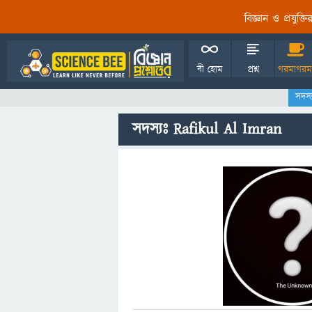
বিজ্ঞান ও প্রযুক্
বী হোম
প্রশ্ন
গরমাগরম
সদস্
সদস্যঃ Rafikul Al Imran