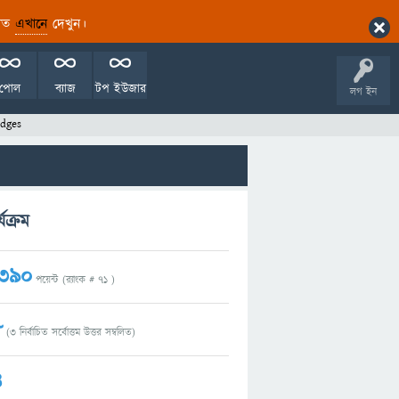
ারিত
এখানে
দেখুন।
পোল
ব্যাজ
টপ ইউজার
লগ ইন
dges
যক্রম
,390
পয়েন্ট (র‌্যাংক #
71
)
8
(
3
নির্বাচিত সর্বোত্তম উত্তর সম্বলিত)
4