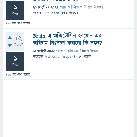
1
20 সেপ্টেম্বর 2022
"
স্বাস্থ্য ও চিকিৎসা
" বিভাগে
জিজ্ঞাসা
করেছেন
Bin laden
(
130
পয়েন্ট)
উত্তর
482
বার দেখা হয়েছে
Brain এ অক্সিটোসিন হরমোন এর
+2
অবিরাম নিঃসরণ করানো কি সম্ভব?
টি ভোট
11 অগাস্ট 2022
"
স্বাস্থ্য ও চিকিৎসা
" বিভাগে
জিজ্ঞাসা
1
করেছেন
Md. Ariful Haque
(
4,010
পয়েন্ট)
উত্তর
453
বার দেখা হয়েছে