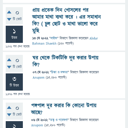
প্রায় প্রতেক দিন গোসলের পর
0
আমার মাথা ব্যথা করে । এর সমাধান
টি ভোট
কি? ( চুল ছোট ও মাথা ভালো করে
1
মুছি
উত্তর
13 মে 2022
"
লাইফ
" বিভাগে
জিজ্ঞাসা
করেছেন
Abdur
Rahman Shaekh
(
120
পয়েন্ট)
1,531
বার দেখা হয়েছে
ঘর থেকে টিকটিকি দূর করার উপায়
0
কি?
টি ভোট
07 মে 2022
"
চিন্তা ও দক্ষতা
" বিভাগে
জিজ্ঞাসা
করেছেন
3
Anupom
(
15,280
পয়েন্ট)
টি উত্তর
1,376
বার দেখা হয়েছে
পঙ্গপাল দূর করার কি কোনো উপায়
0
আছে?
টি ভোট
06 মে 2022
"
তত্ত্ব ও গবেষণা
" বিভাগে
জিজ্ঞাসা
করেছেন
2
Anupom
(
15,280
পয়েন্ট)