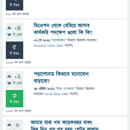
টি উত্তর
566
বার দেখা হয়েছে
ডিপ্রেশন থেকে বেরিয়ে আসার
+4
কার্যকরি পদক্ষেপ গুলো কি কি?
টি ভোট
02 মে 2022
"
মনোবিজ্ঞান
" বিভাগে
জিজ্ঞাসা
করেছেন
5
Huzzatul Islam
(
160
পয়েন্ট)
টি উত্তর
2,093
বার দেখা হয়েছে
পড়াশোনায় কিভাবে মনোযোগ
+2
বাড়াবো?
টি ভোট
29 এপ্রিল 2022
"
চিন্তা ও দক্ষতা
" বিভাগে
জিজ্ঞাসা
3
করেছেন
Nirob Bhai
(
240
পয়েন্ট)
টি উত্তর
2,036
বার দেখা হয়েছে
আমার বাবা গত কয়েকবছর যাবৎ
0
কিছু দিন পর পর চরম পেটর ব্যাথায়