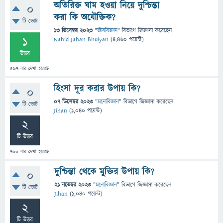
অতিরিক্ত ঘাম হওয়া নিয়ে দুশ্চিন্তা
0
করা কি অযৌক্তিক?
টি ভোট
13 ডিসেম্বর 2023
"
জীববিজ্ঞান
" বিভাগে
জিজ্ঞাসা
করেছেন
1
Nahid Jahan Bhuiyan
(
4,460
পয়েন্ট)
উত্তর
597
বার দেখা হয়েছে
হিংসা দূর করার উপায় কি?
0
07 ডিসেম্বর 2023
"
মনোবিজ্ঞান
" বিভাগে
জিজ্ঞাসা
করেছেন
টি ভোট
Jihan
(
1,040
পয়েন্ট)
2
টি উত্তর
700
বার দেখা হয়েছে
দুশ্চিন্তা থেকে মুক্তির উপায় কি?
0
21 নভেম্বর 2023
"
মনোবিজ্ঞান
" বিভাগে
জিজ্ঞাসা
করেছেন
টি ভোট
Jihan
(
1,040
পয়েন্ট)
2
টি উত্তর