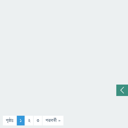
পৃষ্ঠাঃ
1
2
3
পরবর্তী »