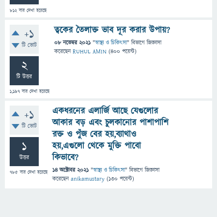
812
বার দেখা হয়েছে
ত্বকের তৈলাক্ত ভাব দূর করার উপায়?
+1
08 নভেম্বর 2021
"
স্বাস্থ্য ও চিকিৎসা
" বিভাগে
জিজ্ঞাসা
টি ভোট
করেছেন
RUHUL AMIN
(
400
পয়েন্ট)
2
টি উত্তর
1,197
বার দেখা হয়েছে
একধরনের এলার্জি আছে যেগুলোর
+1
আকার বড় এবং চুলকানোর পাশাপাশি
টি ভোট
রক্ত ও পুঁজ বের হয়,ব‍্যাথাও
1
হয়,এগুলো থেকে মুক্তি পাবো
কিভাবে?
উত্তর
14 অক্টোবর 2021
"
স্বাস্থ্য ও চিকিৎসা
" বিভাগে
জিজ্ঞাসা
785
বার দেখা হয়েছে
করেছেন
anikamustary
(
130
পয়েন্ট)