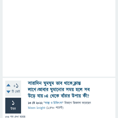
সারাদিন ঘুমঘুম ভাব থাকে,ক্লান্ত
+1
লাগে।আবার ঘুমানোর সময় হলে সব
টি ভোট
উড়ে যায়।এ থেকে বাঁচার উপায় কী?
1
13 মে 2022
"
স্বাস্থ্য ও চিকিৎসা
" বিভাগে
জিজ্ঞাসা
করেছেন
Moon knight
(
1,470
পয়েন্ট)
উত্তর
474
বার দেখা হয়েছে