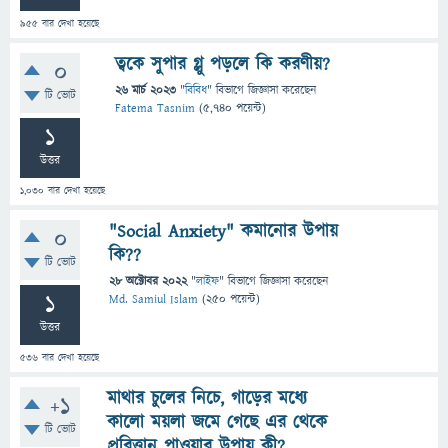
955
বার দেখা হয়েছে
ত্বকে সুপার গ্লু পড়লে কি করণীয়?
0
26 মার্চ 2023
"
বিবিধ
" বিভাগে
জিজ্ঞাসা
করেছেন
টি ভোট
Fatema Tasnim
(
5,740
পয়েন্ট)
1
উত্তর
1,030
বার দেখা হয়েছে
"Social Anxiety" কমানোর উপায়
0
কি??
টি ভোট
28 অক্টোবর 2022
"
লাইফ
" বিভাগে
জিজ্ঞাসা
করেছেন
1
Md. Samiul Islam
(
250
পয়েন্ট)
উত্তর
536
বার দেখা হয়েছে
মাথার চুলের নিচে, গাড়ের মধ্যে
+1
কালো ময়লা জমে গেছে এর থেকে
টি ভোট
প্ররিত্তান পাওয়ার উপায় কী?