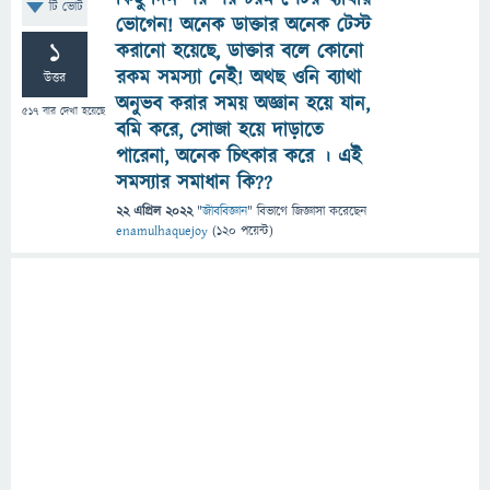
টি ভোট
ভোগেন! অনেক ডাক্তার অনেক টেস্ট
1
করানো হয়েছে, ডাক্তার বলে কোনো
রকম সমস্যা নেই! অথছ ওনি ব্যাথা
উত্তর
অনুভব করার সময় অজ্ঞান হয়ে যান,
517
বার দেখা হয়েছে
বমি করে, সোজা হয়ে দাড়াতে
পারেনা, অনেক চিৎকার করে । এই
সমস্যার সমাধান কি??
22 এপ্রিল 2022
"
জীববিজ্ঞান
" বিভাগে
জিজ্ঞাসা
করেছেন
enamulhaquejoy
(
120
পয়েন্ট)