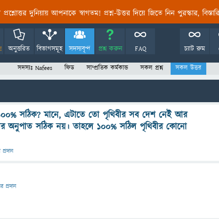
তির প্রশ্নোত্তর দুনিয়ায় আপনাকে স্বাগতম! প্রশ্ন-উত্তর দিয়ে জিতে নিন পুরস্কার, বিস্ত
!
অনুত্তরিত
বিভাগসমূহ
সদস্যবৃন্দ
প্রশ্ন করুন
FAQ
চ্যাট রুম
সদস্যঃ Nafees
ফিড
সাম্প্রতিক কর্মকান্ড
সকল প্রশ্ন
সকল উত্তর
 কি ১০০% সঠিক? মানে, এটাতে তো পৃথিবীর সব দেশ নেই আর
 অনুপাত সঠিক নয়। তাহলে ১০০% সঠিল পৃথিবীর কোনো
র প্রদান
তর প্রদান