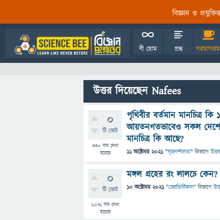
বিজ্ঞান ও প্রযুক্
বী হোম
প্রশ্ন
গরমাগরম
উত্তর দিয়েছেন Nafees
পৃথিবীর বর্তমান মানচিত্র
0
আয়তনগতভাবেও সকল দেশের
টি ভোট
মানচিত্র কি আছে?
430
বার দেখা
11 অক্টোবর 2021
"
সৃজনশীলতা
" বিভাগে
উত্ত
হয়েছে
মঙ্গল গ্রহের রং লালচে কেন?
0
10 অক্টোবর 2021
"
জ্যোতির্বিজ্ঞান
" বিভাগে
উত্
টি ভোট
1,071
বার দেখা
হয়েছে