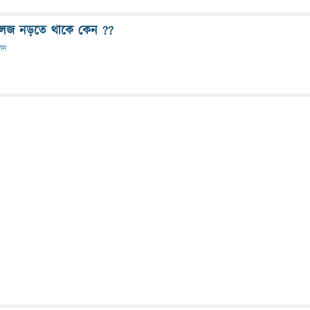
ির লেজ নড়তে থাকে কেন ??
দান