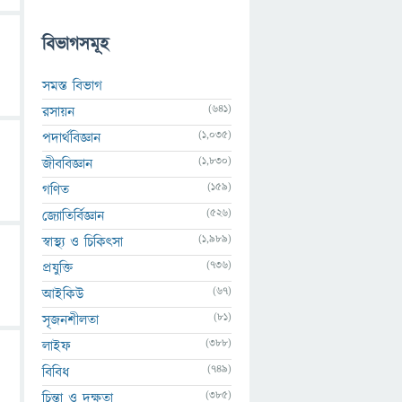
বিভাগসমূহ
সমস্ত বিভাগ
(641)
রসায়ন
(1,035)
পদার্থবিজ্ঞান
(1,830)
জীববিজ্ঞান
(159)
গণিত
(526)
জ্যোতির্বিজ্ঞান
(1,989)
স্বাস্থ্য ও চিকিৎসা
(736)
প্রযুক্তি
(67)
আইকিউ
(81)
সৃজনশীলতা
(388)
লাইফ
(749)
বিবিধ
(385)
চিন্তা ও দক্ষতা