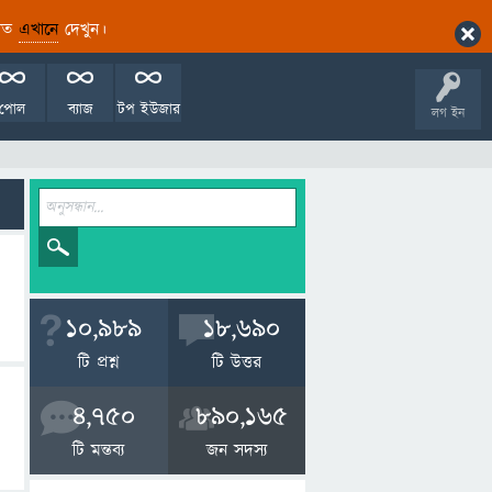
ারিত
এখানে
দেখুন।
পোল
ব্যাজ
টপ ইউজার
লগ ইন
10,989
18,690
টি প্রশ্ন
টি উত্তর
4,750
890,165
টি মন্তব্য
জন সদস্য