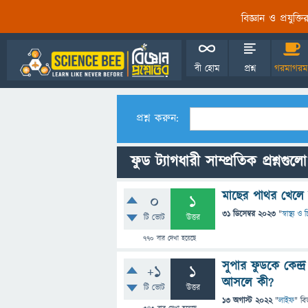
বিজ্ঞান ও প্রযুক্
বী হোম
প্রশ্ন
গরমাগরম
প্রশ্ন করুন:
ফুড ট্যাগধারী সাম্প্রতিক প্রশ্নগুলো
মাছের পাথর খেলে 
0
1
31 ডিসেম্বর 2023
"
স্বাস্থ্য 
টি ভোট
উত্তর
770
বার দেখা হয়েছে
সুপার ফুডকে কেন্দ
+1
1
আসলে কী?
টি ভোট
উত্তর
13 অগাস্ট 2022
"
লাইফ
" বি