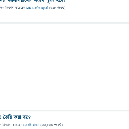
ের ক্যালসিয়ামের অভাব পূরণ হবে?
ভাগে
জিজ্ঞাসা
করেছেন
MD Nafiz Iqbal
(
510
পয়েন্ট)
ে তৈরি করা হয়?
গে
জিজ্ঞাসা
করেছেন
মেহেদী হাসান
(
141,860
পয়েন্ট)