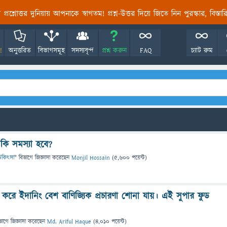
তির প্রশ্নোত্তর দুনিয়ায় আপনাকে স্বাগতম! প্রশ্ন-উত্তর দিয়ে জিতে নিন পুরস্কার, বিস্ত
!
অনুত্তরিত
বিভাগসমূহ
সদস্যবৃন্দ
প্রশ্ন করুন
FAQ
চ্যাট রুম
কি সমস্যা হবে?
ও চিকিৎসা
" বিভাগে
জিজ্ঞাসা
করেছেন
Monjil Hossain
(
5,600
পয়েন্ট)
্র করে ইদানিং বেশ বাণিজ্যিক প্রচারণা শোনা যায়। এই সুপার ফুড
ভাগে
জিজ্ঞাসা
করেছেন
Md. Ariful Haque
(
4,010
পয়েন্ট)