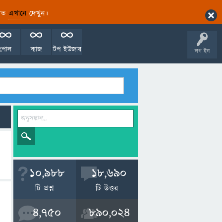
ারিত
এখানে
দেখুন।
পোল
ব্যাজ
টপ ইউজার
লগ ইন
10,988
18,690
টি প্রশ্ন
টি উত্তর
4,750
890,024