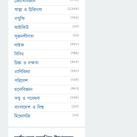
জ্যোতির্বিজ্ঞান
(1,989)
স্বাস্থ্য ও চিকিৎসা
(736)
প্রযুক্তি
(67)
আইকিউ
(81)
সৃজনশীলতা
(388)
লাইফ
(749)
বিবিধ
(385)
চিন্তা ও দক্ষতা
(620)
প্রাণিবিদ্যা
(225)
পরিবেশ
(487)
মনোবিজ্ঞান
(669)
তত্ত্ব ও গবেষণা
(112)
বাংলাদেশ ও বিশ্ব
(62)
মিথোলজি