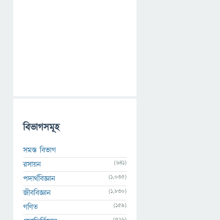
বিভাগসমূহ
সমস্ত বিভাগ
(641)
রসায়ন
(1,035)
পদার্থবিজ্ঞান
(1,830)
জীববিজ্ঞান
(159)
গণিত
(526)