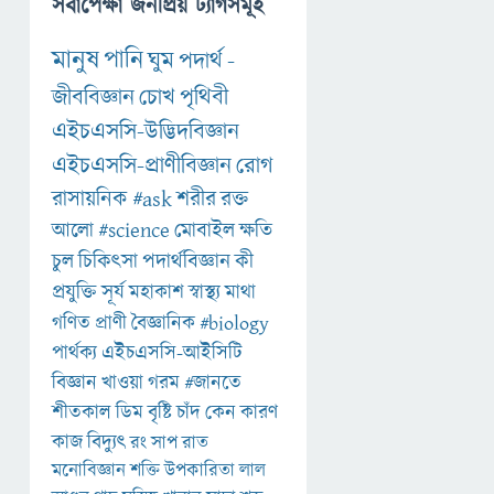
সর্বাপেক্ষা জনপ্রিয় ট্যাগসমূহ
মানুষ
পানি
ঘুম
পদার্থ
-
জীববিজ্ঞান
চোখ
পৃথিবী
এইচএসসি-উদ্ভিদবিজ্ঞান
এইচএসসি-প্রাণীবিজ্ঞান
রোগ
রাসায়নিক
#ask
শরীর
রক্ত
আলো
#science
মোবাইল
ক্ষতি
চুল
চিকিৎসা
পদার্থবিজ্ঞান
কী
প্রযুক্তি
সূর্য
মহাকাশ
স্বাস্থ্য
মাথা
গণিত
প্রাণী
বৈজ্ঞানিক
#biology
পার্থক্য
এইচএসসি-আইসিটি
বিজ্ঞান
খাওয়া
গরম
#জানতে
শীতকাল
ডিম
বৃষ্টি
চাঁদ
কেন
কারণ
কাজ
বিদ্যুৎ
রং
সাপ
রাত
মনোবিজ্ঞান
শক্তি
উপকারিতা
লাল