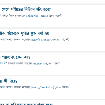
েলে মস্তিষ্কের নিউরন স্ট্রং হবে?
" বিভাগে
জিজ্ঞাসা
করেছেন
Sakhawat Hossain
(
150
পয়েন্ট)
াতা গুঁড়োকে সুপার ফুড বলা হয়
বেষণা
" বিভাগে
জিজ্ঞাসা
করেছেন
Hojayfa Ahmed
(
135,490
পয়েন্ট)
ফুড পয়জনিং কেন হয়?
 চিকিৎসা
" বিভাগে
জিজ্ঞাসা
করেছেন
Anupom
(
15,280
পয়েন্ট)
য় কী দিয়ে?
বেষণা
" বিভাগে
জিজ্ঞাসা
করেছেন
Muaz Affan Rafin
(
1,630
পয়েন্ট)