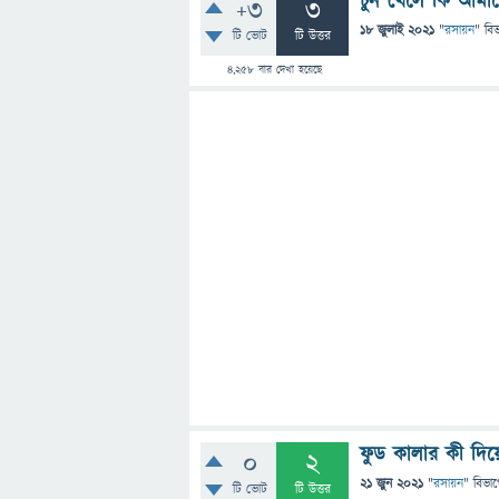
চুন খেলে কি আমাদ
+3
3
18 জুলাই 2021
"
রসায়ন
" বি
টি ভোট
টি উত্তর
4,258
বার দেখা হয়েছে
ফুড কালার কী দিয়
0
2
21 জুন 2021
"
রসায়ন
" বিভা
টি ভোট
টি উত্তর