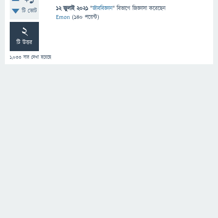
+1
12 জুলাই 2021
"
জীববিজ্ঞান
" বিভাগে
জিজ্ঞাসা
করেছেন
টি ভোট
Emon
(
140
পয়েন্ট)
2
টি উত্তর
1,033
বার দেখা হয়েছে