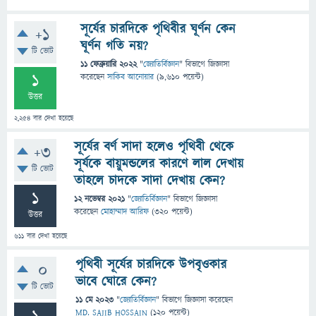
সূর্যের চারদিকে পৃথিবীর ঘূর্ণন কেন
+1
ঘূর্ণন গতি নয়?
টি ভোট
11 ফেব্রুয়ারি 2022
"
জ্যোতির্বিজ্ঞান
" বিভাগে
জিজ্ঞাসা
1
করেছেন
সাকিব আনোয়ার
(
9,610
পয়েন্ট)
উত্তর
2,254
বার দেখা হয়েছে
সূর্যের বর্ণ সাদা হলেও পৃথিবী থেকে
+3
সূর্যকে বায়ুমন্ডলের কারণে লাল দেখায়
টি ভোট
তাহলে চাদকে সাদা দেখায় কেন?
1
12 নভেম্বর 2021
"
জ্যোতির্বিজ্ঞান
" বিভাগে
জিজ্ঞাসা
করেছেন
মোহাম্মাদ আরিফ
(
320
পয়েন্ট)
উত্তর
611
বার দেখা হয়েছে
পৃথিবী সূর্যের চারদিকে উপবৃওকার
0
ভাবে ঘোরে কেন?
টি ভোট
11 মে 2023
"
জ্যোতির্বিজ্ঞান
" বিভাগে
জিজ্ঞাসা
করেছেন
MD. SAJIB HOSSAIN
(
120
পয়েন্ট)