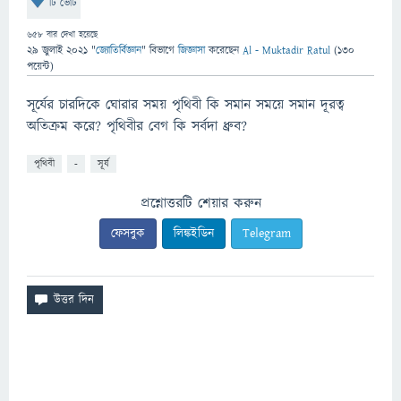
টি ভোট
658
বার দেখা হয়েছে
29 জুলাই 2021
"
জ্যোতির্বিজ্ঞান
" বিভাগে
জিজ্ঞাসা
করেছেন
Al - Muktadir Ratul
(
130
পয়েন্ট)
সূর্যের চারদিকে ঘোরার সময় পৃথিবী কি সমান সময়ে সমান দূরত্ব
অতিক্রম করে? পৃথিবীর বেগ কি সর্বদা ধ্রুব?
পৃথিবী
-
সূর্য
প্রশ্নোত্তরটি শেয়ার করুন
ফেসবুক
লিঙ্কইডিন
Telegram