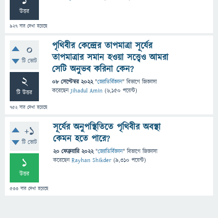
1
উত্তর
927
বার দেখা হয়েছে
পৃথিবীর কেন্দ্রের তাপমাত্রা সূর্যের
0
তাপমাত্রার সমান হওয়া সত্ত্বেও আমরা
টি ভোট
সেটি অনুভব করিনা কেন?
2
08 সেপ্টেম্বর 2022
"
জ্যোতির্বিজ্ঞান
" বিভাগে
জিজ্ঞাসা
করেছেন
Jihadul Amin
(
6,150
পয়েন্ট)
টি উত্তর
752
বার দেখা হয়েছে
সূর্যের অনুপস্থিতিতে পৃথিবীর অবস্থা
+1
কেমন হতে পারে?
টি ভোট
20 ফেব্রুয়ারি 2022
"
জ্যোতির্বিজ্ঞান
" বিভাগে
জিজ্ঞাসা
1
করেছেন
Rayhan Shikder
(
9,310
পয়েন্ট)
উত্তর
533
বার দেখা হয়েছে