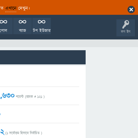
ারিত
এখানে
দেখুন।
পোল
ব্যাজ
টপ ইউজার
লগ ইন
,630
পয়েন্ট (র‌্যাংক #
121
)
9
42
(
1
সর্বোত্তম হিসাবে নির্বাচিত )