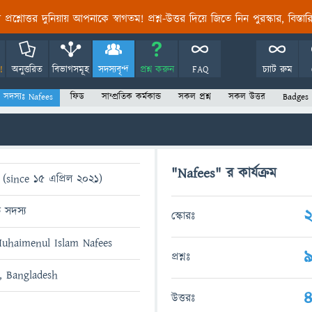
তির প্রশ্নোত্তর দুনিয়ায় আপনাকে স্বাগতম! প্রশ্ন-উত্তর দিয়ে জিতে নিন পুরস্কার, বিস্ত
!
অনুত্তরিত
বিভাগসমূহ
সদস্যবৃন্দ
প্রশ্ন করুন
FAQ
চ্যাট রুম
সদস্যঃ Nafees
ফিড
সাম্প্রতিক কর্মকান্ড
সকল প্রশ্ন
সকল উত্তর
Badges
"Nafees" র কার্যক্রম
(since 15 এপ্রিল 2021)
ত সদস্য
2
স্কোরঃ
uhaimenul Islam Nafees
প্রশ্নঃ
, Bangladesh
উত্তরঃ