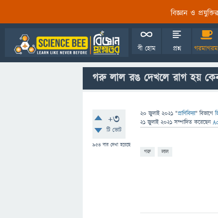
বিজ্ঞান ও প্রযুক্
বী হোম
প্রশ্ন
গরমাগরম
গরু লাল রঙ দেখলে রাগ হয় কে
20 জুলাই 2021
"
প্রাণিবিদ্যা
" বিভাগে
জ
+3
21 জুলাই 2021
সম্পাদিত
করেছেন
A
টি ভোট
954
বার দেখা হয়েছে
গরু
লাল