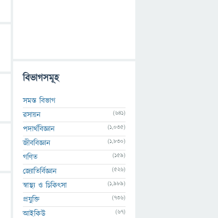
বিভাগসমূহ
সমস্ত বিভাগ
(641)
রসায়ন
(1,035)
পদার্থবিজ্ঞান
(1,830)
জীববিজ্ঞান
(159)
গণিত
(526)
জ্যোতির্বিজ্ঞান
(1,989)
স্বাস্থ্য ও চিকিৎসা
(736)
প্রযুক্তি
(67)
আইকিউ