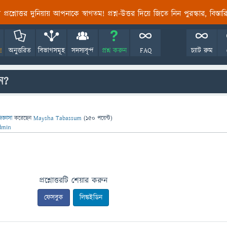
তির প্রশ্নোত্তর দুনিয়ায় আপনাকে স্বাগতম! প্রশ্ন-উত্তর দিয়ে জিতে নিন পুরস্কার, বিস্ত
!
অনুত্তরিত
বিভাগসমূহ
সদস্যবৃন্দ
প্রশ্ন করুন
FAQ
চ্যাট রুম
ন?
িজ্ঞাসা
করেছেন
Maysha Tabassum
(
150
পয়েন্ট)
dmin
প্রশ্নোত্তরটি শেয়ার করুন
ফেসবুক
লিঙ্কইডিন