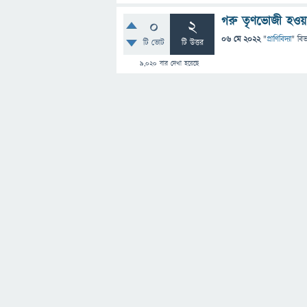
গরু তৃণভোজী হওয়া 
0
2
06 মে 2022
"
প্রাণিবিদ্যা
" বি
টি ভোট
টি উত্তর
9,020
বার দেখা হয়েছে