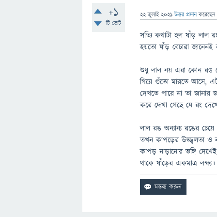
+1
22 জুলাই 2021
উত্তর প্রদান
করেছে
টি ভোট
সত্যি কথাটা হল ষাঁড় লাল র
হয়তো ষাঁড় বেচারা জানেনই 
শুধু লাল নয় এরা কোন রঙ
গিয়ে গুঁতো মারতে আসে, এ
দেখতে পারে না তা জানার জন
করে দেখা গেছে যে রং দেখে ন
লাল রঙ অন্যান্য রঙের চেয়ে
তখন কাপড়ের উজ্জ্বলতা ও ন
কাপড় নাড়ানোর ভঙ্গি দেখে
থাকে ষাঁড়ের একমাত্র লক্ষ্য।