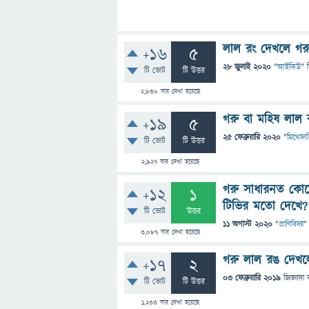
লাল রং দেখলে গরু 
+16
5
28 জুলাই 2020
"
আইকিউ
" 
টি ভোট
টি উত্তর
2,830
বার দেখা হয়েছে
গরু বা মহিষ লাল 
+19
5
25 ফেব্রুয়ারি 2020
"
মিথোল
টি ভোট
টি উত্তর
2,927
বার দেখা হয়েছে
গরু সাধারনত কোন
+12
1
টিভির মতো দেখে?
টি ভোট
উত্তর
11 অগাস্ট 2020
"
প্রাণিবিদ্যা
"
3,087
বার দেখা হয়েছে
গরু লাল রঙ দেখলে
+17
2
03 ফেব্রুয়ারি 2019
জিজ্ঞাসা
টি ভোট
টি উত্তর
1,233
বার দেখা হয়েছে