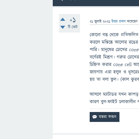
+1
21 জুলাই 2021
উত্তর প্রদান
করেছেন
টি ভোট
কোনো বস্তু থেকে প্রতিফল
করলে মস্তিষ্কে আলোর রঙের ত
পারি। মানুষের চোখের cone
বর্ণেরই মিশ্রণ। গরুর চোখ
চিহ্নিত করার cone cell আছ
জায়গায় এরা হলুদ ও ধূসরের
হয় তা বলা ভুল। (কাল কুর
আসলে ম্যাটাডর যখন কাপড় ন
কারণ বুল-ফাইট চলাকালীন 