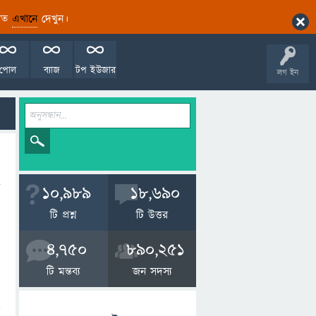
ারিত
এখানে
দেখুন।
পোল
ব্যাজ
টপ ইউজার
লগ ইন
10,989
18,690
টি প্রশ্ন
টি উত্তর
4,750
890,251
টি মন্তব্য
জন সদস্য