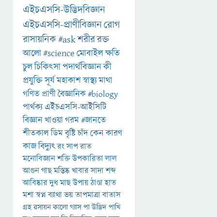
এইচএসসি-উদ্ভিদবিজ্ঞান
এইচএসসি-প্রাণীবিজ্ঞান
রোগ
রাসায়নিক
#ask
শরীর
রক্ত
আলো
#science
মোবাইল
ক্ষতি
চুল
চিকিৎসা
পদার্থবিজ্ঞান
কী
প্রযুক্তি
সূর্য
মহাকাশ
স্বাস্থ্য
মাথা
গণিত
প্রাণী
বৈজ্ঞানিক
#biology
পার্থক্য
এইচএসসি-আইসিটি
বিজ্ঞান
খাওয়া
গরম
#জানতে
শীতকাল
ডিম
বৃষ্টি
চাঁদ
কেন
কারণ
কাজ
বিদ্যুৎ
রং
সাপ
রাত
মনোবিজ্ঞান
শক্তি
উপকারিতা
লাল
আগুন
গাছ
মস্তিষ্ক
খাবার
সাদা
শব্দ
আবিষ্কার
দুধ
মাছ
উপায়
ঠাণ্ডা
হাত
মশা
স্বপ্ন
ব্যাথা
ভয়
তাপমাত্রা
বাতাস
গ্রহ
রসায়ন
কালো
গ্যাস
পা
উদ্ভিদ
পাখি