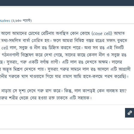
Nafees
(
2,630
পয়েন্ট)
িত আলো আমাদের চোখের রেটিনায় অবস্থিত কোন কোষে (cone cell) আঘাত
থ্য-সম্বলিত বার্তা প্রেরিত হয়। ফলে আমরা বিভিন্ন বস্তুর রঙের তফাৎ বুঝতে
 cell লাল, সবুজ ও নীল রঙ চিহ্নিত করতে পারে। অন্য সব রঙ এই তিনটি
ের গঠনপ্রণালী বিশ্লেষণ করে দেখা গেছে, তাদের কাছে কেবল নীল ও সবুজ রঙ
ে। সুতরাং, গরু একটি বর্ণান্ধ প্রাণী। এটি লাল রঙ দেখতে অক্ষম। লালের
 অদ্ভূত মিশ্রণ দেখতে পায়। সুতরাং গরুর সামনে লাল রঙ আসলে এটি আগ্রাসী
বানীর গরুকে ঘাস খাওয়াতে গিয়ে যার প্রমাণ আমি হাতে-কলমে পরখ করেছি)।
াড়ায় সে দৃশ্য দেখে গরু রাগ করে। কিন্তু, লাল কাপড়ই কেন ব্যবহৃত হয়?
গরুর শরীর থেকে বের হওয়া রক্ত ঢাকতে এটি সহায়ক।