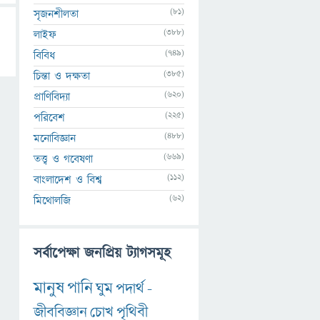
(81)
সৃজনশীলতা
(388)
লাইফ
(749)
বিবিধ
(385)
চিন্তা ও দক্ষতা
(620)
প্রাণিবিদ্যা
(225)
পরিবেশ
(488)
মনোবিজ্ঞান
(669)
তত্ত্ব ও গবেষণা
(112)
বাংলাদেশ ও বিশ্ব
(62)
মিথোলজি
সর্বাপেক্ষা জনপ্রিয় ট্যাগসমূহ
মানুষ
পানি
ঘুম
পদার্থ
-
জীববিজ্ঞান
চোখ
পৃথিবী