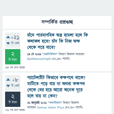
সম্পর্কিত প্রশ্নগুচ্ছ
চাঁদে পারমাণবিক অস্ত্র হামলা হলে কি
+21
ফলাফল হবে? চাঁদ কি নিজ অক্ষ
টি ভোট
থেকে সরে যাবে?
2
19 মে 2019
"
জ্যোতির্বিজ্ঞান
" বিভাগে
জিজ্ঞাসা
করেছেন
RakibHossainSajib
(
32,140
পয়েন্ট)
টি উত্তর
745
বার দেখা হয়েছে
স্যাটেলাইট কিভাবে কক্ষপথে থাকে?
+8
মাটিতে পড়ে যায় না অথবা কক্ষপথ
টি ভোট
থেকে বের হয়ে আরো অনেক দূরে
2
চলে যায় না কেন?
টি উত্তর
31 জানুয়ারি 2021
"
পদার্থবিজ্ঞান
" বিভাগে
জিজ্ঞাসা
করেছেন
Samsun Nahar Priya
(
47,710
পয়েন্ট)
779
বার দেখা হয়েছে