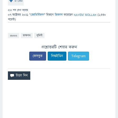
টি ভোট
517
বার দেখা হয়েছে
07 অক্টোবর 2021
"
জ্যোতির্বিজ্ঞান
" বিভাগে
জিজ্ঞাসা
করেছেন
NAYEM MOLLAH
(
1,540
পয়েন্ট)
moon
কক্ষপথ
পৃথিবী
প্রশ্নোত্তরটি শেয়ার করুন
ফেসবুক
লিঙ্কইডিন
Telegram