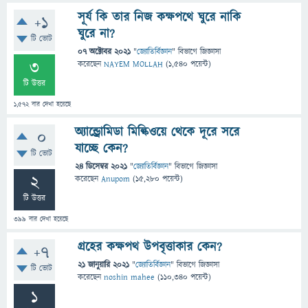
সূর্য কি তার নিজ কক্ষপথে ঘুরে নাকি
+1
ঘুরে না?
টি ভোট
07 অক্টোবর 2021
"
জ্যোতির্বিজ্ঞান
" বিভাগে
জিজ্ঞাসা
3
করেছেন
NAYEM MOLLAH
(
1,540
পয়েন্ট)
টি উত্তর
1,572
বার দেখা হয়েছে
অ্যান্ড্রোমিডা মিল্কিওয়ে থেকে দূরে সরে
0
যাচ্ছে কেন?
টি ভোট
24 ডিসেম্বর 2021
"
জ্যোতির্বিজ্ঞান
" বিভাগে
জিজ্ঞাসা
2
করেছেন
Anupom
(
15,280
পয়েন্ট)
টি উত্তর
399
বার দেখা হয়েছে
গ্রহের কক্ষপথ উপবৃত্তাকার কেন?
+7
21 জানুয়ারি 2021
"
জ্যোতির্বিজ্ঞান
" বিভাগে
জিজ্ঞাসা
টি ভোট
করেছেন
noshin mahee
(
110,340
পয়েন্ট)
1