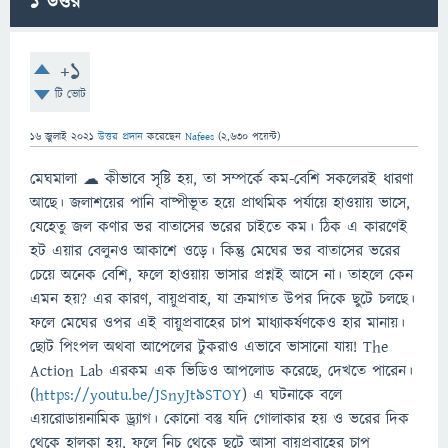
1
উত্তর
+1
টি ভোট
16 জুলাই 2021
উত্তর প্রদান
করেছেন
Nafees
(
2,630
পয়েন্ট)
মেঘমালা ☁ কীভাবে সৃষ্টি হয়, তা সম্পর্কে কম-বেশি সকলেরই ধারণা
আছে। জলাশয়ের পানি বাষ্পীভূত হয়ে প্রাথমিক পর্যায়ে হাওয়ায় ভাসে,
যেহেতু জল কণার ভর বাতাসের ভরের চাইতে কম। ঠিক এ কারণেই
হট এয়ার বেলুনও আকাশে ওড়ে। কিন্তু মেঘের ভর বাতাসের ভরের
চেয়ে অনেক বেশি, ফলে হাওয়ায় ভাসার প্রশ্নই আসে না। তাহলে কেন
এমন হয়? এর কারণ, বায়ুপ্রবাহ, যা ক্রমাগত উপর দিকে ছুটে চলছে।
ফলে মেঘের ওপর এই বায়ুপ্রবাহের চাপ মাধ্যাকর্ষণকেও হার মানায়।
ছোট পিংপল অথবা আপেলের টুকরাও এভাবে ভাসানো যায়! The
Action Lab এরকম এক ভিডিও আপলোড করেছে, দেখতে পারেন।
(
https://youtu.be/JSnyJt9STOY
) এ ঘটনাকে বলে
এয়রোডায়নামিক ড্র্যাগ। কোনো বস্তু যদি গোলাকার হয় ও ভরের দিক
থেকে হালকা হয়, ফলে নিচ থেকে ছুটে আসা বায়ুপ্রবাহের চাপ