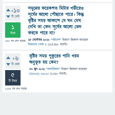
সমুদ্রের কয়েকশত মিটার গভীরেও
+10
সূর্যের আলো পৌছাতে পারে। কিন্তু
টি ভোট
বৃষ্টির সময় আকাশে যে ঘন মেঘ
1
দেখি তা কেন সূর্যের আলো ভেদ
করতে পারে না?
উত্তর
25 সেপ্টেম্বর 2020
"
পরিবেশ
" বিভাগে
জিজ্ঞাসা
করেছেন
636
বার দেখা হয়েছে
বিজ্ঞানের পোকা ৫
(
123,410
পয়েন্ট)
বৃষ্টির সময় পুকুরের পানি গরম
+6
অনুভূত হয় কেন?
টি ভোট
30 জুন 2021
"
পদার্থবিজ্ঞান
" বিভাগে
জিজ্ঞাসা
করেছেন
5
Mehedy Hasan
(
1,310
পয়েন্ট)
টি উত্তর
1,269
বার দেখা হয়েছে