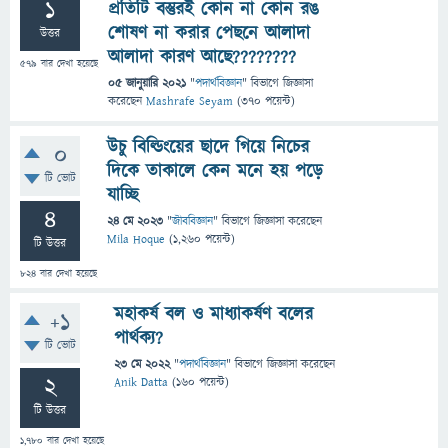
1
প্রতিটি বস্তুরই কোন না কোন রঙ
শোষণ না করার পেছনে আলাদা
উত্তর
আলাদা কারণ আছে????????
579
বার দেখা হয়েছে
05 জানুয়ারি 2021
"
পদার্থবিজ্ঞান
" বিভাগে
জিজ্ঞাসা
করেছেন
Mashrafe Seyam
(
370
পয়েন্ট)
উচু বিল্ডিংয়ের ছাদে গিয়ে নিচের
0
দিকে তাকালে কেন মনে হয় পড়ে
টি ভোট
যাচ্ছি
4
24 মে 2023
"
জীববিজ্ঞান
" বিভাগে
জিজ্ঞাসা
করেছেন
Mila Hoque
(
1,260
পয়েন্ট)
টি উত্তর
824
বার দেখা হয়েছে
মহাকর্ষ বল ও মাধ্যাকর্ষণ বলের
+1
পার্থক্য?
টি ভোট
23 মে 2022
"
পদার্থবিজ্ঞান
" বিভাগে
জিজ্ঞাসা
করেছেন
2
Anik Datta
(
160
পয়েন্ট)
টি উত্তর
1,780
বার দেখা হয়েছে