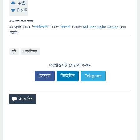
+3
টি ভোট
516
বার দেখা হয়েছে
16 জুলাই 2021
"
পদার্থবিজ্ঞান
" বিভাগে
জিজ্ঞাসা
করেছেন
Md Mohiuddin Sarkar
(
170
পয়েন্ট)
বৃষ্টি
পদার্থবিজ্ঞান
প্রশ্নোত্তরটি শেয়ার করুন
ফেসবুক
লিঙ্কইডিন
Telegram