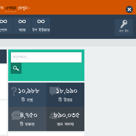
ারিত
এখানে
দেখুন।
পোল
ব্যাজ
টপ ইউজার
লগ ইন
10,988
18,690
টি প্রশ্ন
টি উত্তর
4,750
890,035
টি মন্তব্য
জন সদস্য