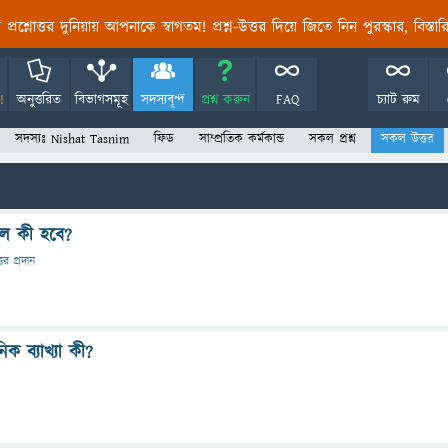
তির প্রশ্নোত্তর দুনিয়ায় আপনাকে স্বাগতম! প্রশ্ন-উত্তর দিয়ে জিতে নিন পুরস্কার, বিস্ত
!
অনুত্তরিত
বিভাগসমূহ
সদস্যবৃন্দ
প্রশ্ন করুন
FAQ
চ্যাট রুম
সদস্যঃ Nishat Tasnim
ফিড
সাম্প্রতিক কর্মকান্ড
সকল প্রশ্ন
সকল উত্তর
লে কী হবে?
্তর প্রদান
িক ব্যাখ্যা কী?