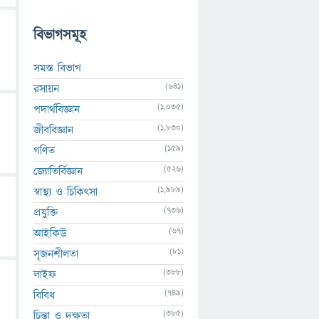
বিভাগসমূহ
সমস্ত বিভাগ
(641)
রসায়ন
(1,035)
পদার্থবিজ্ঞান
(1,830)
জীববিজ্ঞান
(159)
গণিত
(526)
জ্যোতির্বিজ্ঞান
(1,989)
স্বাস্থ্য ও চিকিৎসা
(736)
প্রযুক্তি
(67)
আইকিউ
(81)
সৃজনশীলতা
(388)
লাইফ
(749)
বিবিধ
(385)
চিন্তা ও দক্ষতা