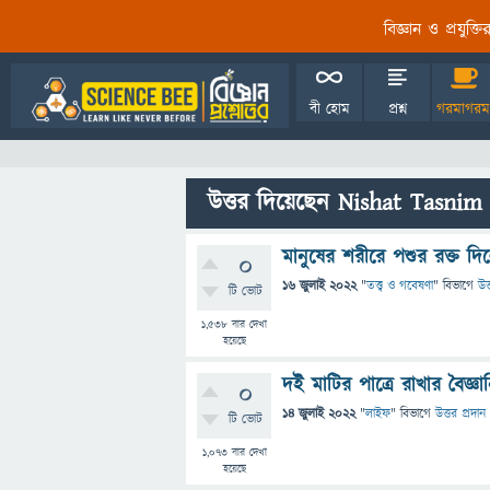
বিজ্ঞান ও প্রযুক্
বী হোম
প্রশ্ন
গরমাগরম
উত্তর দিয়েছেন Nishat Tasnim
মানুষের শরীরে পশুর রক্ত দি
0
16 জুলাই 2022
"
তত্ত্ব ও গবেষণা
" বিভাগে
উত
টি ভোট
1,538
বার দেখা
হয়েছে
দই মাটির পাত্রে রাখার বৈজ্ঞান
0
14 জুলাই 2022
"
লাইফ
" বিভাগে
উত্তর প্রদান
টি ভোট
1,073
বার দেখা
হয়েছে