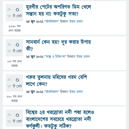
মুরগীর পেটের অপরিণত ডিম খেলে
0
সন্তান হয় না! কতটুকু সত্য?
টি ভোট
25 জুন 2022
"
জীববিজ্ঞান
" বিভাগে
উত্তর প্রদান
3,840
বার
দেখা হয়েছে
সানবার্ন কেন হয়? দূর করার উপায়
0
কী?
টি ভোট
25 জুন 2022
"
স্বাস্থ্য ও চিকিৎসা
" বিভাগে
উত্তর প্রদান
277
বার দেখা
হয়েছে
গরুর তুলনায় মহিষের গরম বেশি
0
লাগে কেন?
টি ভোট
25 জুন 2022
"
জীববিজ্ঞান
" বিভাগে
উত্তর প্রদান
580
বার দেখা
হয়েছে
বিশ্বের ২য় খরস্রোতা নদী পদ্মা হলেও
0
বাংলাদেশের সবচেয়ে খরস্রোতা নদী
টি ভোট
কর্ণফুলী। কতটুকু সঠিক?