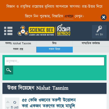
বিজ্ঞান ও প্রযুক্তির প্রশ্নোত্তর দুনিয়ায় আপনাকে স্বাগতম! প্রশ্ন-উত্তর দিয়ে
জিতে নিন পুরস্কার, বিস্তারিত
এখানে
দেখুন।
লগ ইন
সদস্যঃ Nishat Tasnim
ফিড
সাম্প্রতিক কর্মকান্ড
সকল প্রশ্ন
সকল উত্তর
উত্তর দিয়েছেন Nishat Tasnim
৫৫ কেজি ওজনের তরুণী উত্তোলন
0
করা একজন তরুণের কাছে মামুলি
টি ভোট