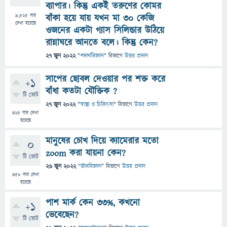
ব্যাপার। কিন্তু একই তরুণের কোমর
9,525
বার
বাঁকা হয়ে যায় যখন মা ৩০ কেজি
দেখা হয়েছে
ওজনের একটা গ্যাস সিলিন্ডার উঠিয়ে
রান্নাঘরে আনতে বলে। কিন্তু কেন?
27 জুন 2022
"
পদার্থবিজ্ঞান
" বিভাগে
উত্তর প্রদান
সাপের ছোবল দেওয়ার পর শক্ত করে
+1
বাঁধা কতটা যৌক্তিক ?
টি ভোট
27 জুন 2022
"
স্বাস্থ্য ও চিকিৎসা
" বিভাগে
উত্তর প্রদান
425
বার দেখা
হয়েছে
মানুষের চোখ দিয়ে ক্যামেরার মতো
0
zoom করা যায়না কেন?
টি ভোট
26 জুন 2022
"
জীববিজ্ঞান
" বিভাগে
উত্তর প্রদান
458
বার দেখা
হয়েছে
পাশ মার্ক কেন ৩৩%, কখনো
+1
ভেবেছেন?
টি ভোট