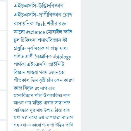
এইচএসসি-উদ্ভিদবিজ্ঞান
এইচএসসি-প্রাণীবিজ্ঞান
রোগ
রাসায়নিক
#ask
শরীর
রক্ত
আলো
#science
মোবাইল
ক্ষতি
চুল
চিকিৎসা
পদার্থবিজ্ঞান
কী
প্রযুক্তি
সূর্য
মহাকাশ
স্বাস্থ্য
মাথা
গণিত
প্রাণী
বৈজ্ঞানিক
#biology
পার্থক্য
এইচএসসি-আইসিটি
বিজ্ঞান
খাওয়া
গরম
#জানতে
শীতকাল
ডিম
বৃষ্টি
চাঁদ
কেন
কারণ
কাজ
বিদ্যুৎ
রং
সাপ
রাত
মনোবিজ্ঞান
শক্তি
উপকারিতা
লাল
আগুন
গাছ
মস্তিষ্ক
খাবার
সাদা
শব্দ
আবিষ্কার
দুধ
মাছ
উপায়
ঠাণ্ডা
হাত
মশা
স্বপ্ন
ব্যাথা
ভয়
তাপমাত্রা
বাতাস
গ্রহ
রসায়ন
কালো
গ্যাস
পা
উদ্ভিদ
পাখি