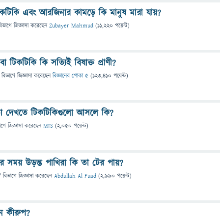
িকটিকি এবং আরজিনার কামড়ে কি মানুষ মারা যায়?
বিভাগে
জিজ্ঞাসা
করেছেন
Zubayer Mahmud
(
11,220
পয়েন্ট)
বা টিকটিকি কি সত্যিই বিষাক্ত প্রাণী?
 বিভাগে
জিজ্ঞাসা
করেছেন
বিজ্ঞানের পোকা ৫
(
123,410
পয়েন্ট)
মতো দেখতে টিকটিকিগুলো আসলে কি?
াগে
জিজ্ঞাসা
করেছেন
MIS
(
2,050
পয়েন্ট)
পের সময় উড়ন্ত পাখিরা কি তা টের পায়?
" বিভাগে
জিজ্ঞাসা
করেছেন
Abdullah Al Fuad
(
2,990
পয়েন্ট)
নন কীরুপ?