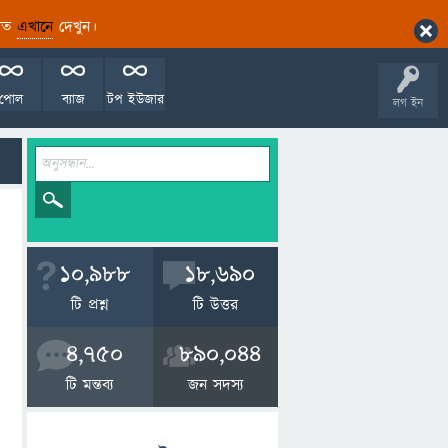
ারিত
এখানে
দেখুন।
পোল
ব্যাজ
টপ ইউজার
লগ ইন
10,988
18,690
টি প্রশ্ন
টি উত্তর
4,750
890,044
টি মন্তব্য
জন সদস্য