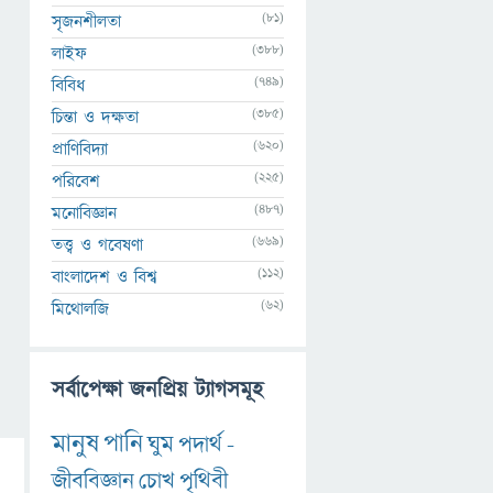
(81)
সৃজনশীলতা
(388)
লাইফ
(749)
বিবিধ
(385)
চিন্তা ও দক্ষতা
(620)
প্রাণিবিদ্যা
(225)
পরিবেশ
(487)
মনোবিজ্ঞান
(669)
তত্ত্ব ও গবেষণা
(112)
বাংলাদেশ ও বিশ্ব
(62)
মিথোলজি
সর্বাপেক্ষা জনপ্রিয় ট্যাগসমূহ
মানুষ
পানি
ঘুম
পদার্থ
-
জীববিজ্ঞান
চোখ
পৃথিবী