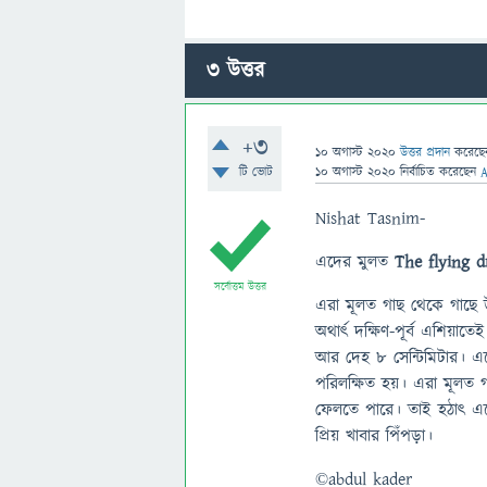
3
উত্তর
+3
10 অগাস্ট 2020
উত্তর প্রদান
করেছ
টি ভোট
10 অগাস্ট 2020
নির্বাচিত
করেছেন
Nishat Tasnim-
এদের মুলত
The flying d
সর্বোত্তম উত্তর
এরা মূলত গাছ থেকে গাছে উড়
অথার্ৎ দক্ষিণ-পূর্ব এশিয়
আর দেহ ৮ সেন্টিমিটার। এ
পরিলক্ষিত হয়। এরা মূলত গ
ফেলতে পারে। তাই হঠাৎ এদ
প্রিয় খাবার পিঁপড়া।
©abdul kader