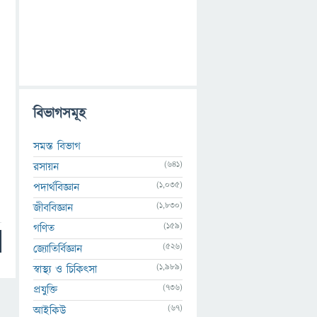
বিভাগসমূহ
সমস্ত বিভাগ
(641)
রসায়ন
(1,035)
পদার্থবিজ্ঞান
(1,830)
জীববিজ্ঞান
(159)
গণিত
(526)
জ্যোতির্বিজ্ঞান
(1,989)
স্বাস্থ্য ও চিকিৎসা
(736)
প্রযুক্তি
(67)
আইকিউ