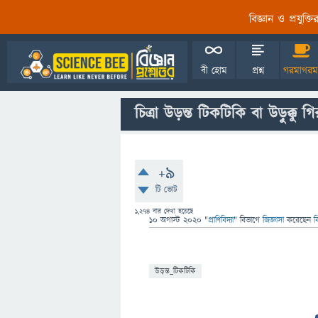
বিজ্ঞান ও প্রযুক্
বী হোম
প্রশ্ন
গরমাগরম
চিত্রা উড়ন্ত টিকটিকি বা উড়ুক্কু গ
+9
টি ভোট
1,274
বার দেখা হয়েছে
10 অগাস্ট 2020
"
প্রাণিবিদ্যা
" বিভাগে
জিজ্ঞাসা
করেছেন
ব
উড়ন্ত_টিকটিকি