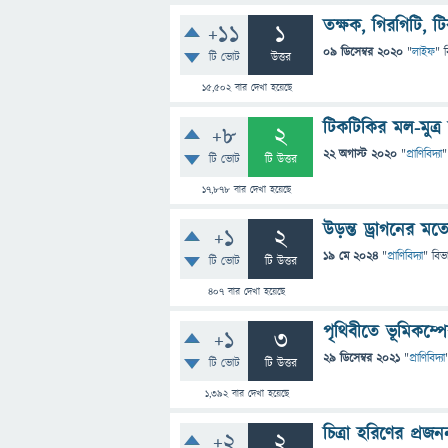
তক্ষক, গিরগিটি, ট
+11
1
09 ডিসেম্বর 2020
"
লাইফ
" 
টি ভোট
উত্তর
15,502
বার দেখা হয়েছে
টিকটিকির মল-মুত্র 
+8
2
22 অগাস্ট 2020
"
প্রাণিবিদ্যা
"
টি ভোট
টি উত্তর
17,878
বার দেখা হয়েছে
উড়ন্ত ড্রাগনের 
+1
2
19 মে 2024
"
প্রাণিবিদ্যা
" বিভ
টি ভোট
টি উত্তর
407
বার দেখা হয়েছে
পৃথিবীতে ভূমিকম্
+1
3
29 ডিসেম্বর 2021
"
প্রাণিবিদ্যা
টি ভোট
টি উত্তর
1,392
বার দেখা হয়েছে
চিত্রা হরিণের প্রজ
+2
2