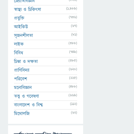
জ্যোতির্বিজ্ঞান
(1,989)
স্বাস্থ্য ও চিকিৎসা
(736)
প্রযুক্তি
(67)
আইকিউ
(81)
সৃজনশীলতা
(388)
লাইফ
(749)
বিবিধ
(385)
চিন্তা ও দক্ষতা
(620)
প্রাণিবিদ্যা
(225)
পরিবেশ
(488)
মনোবিজ্ঞান
(669)
তত্ত্ব ও গবেষণা
(112)
বাংলাদেশ ও বিশ্ব
(62)
মিথোলজি