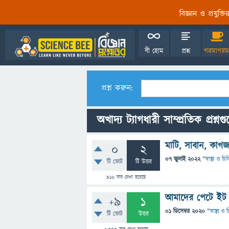
বিজ্ঞান ও প্রযুক্
বী হোম
প্রশ্ন
গরমাগরম
প্রশ্ন করুন:
অখাদ্য ট্যাগধারী সাম্প্রতিক প্রশ্নগ
মাটি, সাবান, কা
0
2
07 জুলাই 2022
"
স্বাস্থ্য ও চ
টি ভোট
টি উত্তর
916
বার দেখা হয়েছে
আমাদের পেটে ইট 
+9
1
01 ডিসেম্বর 2020
"
স্বাস্থ্য 
টি ভোট
উত্তর