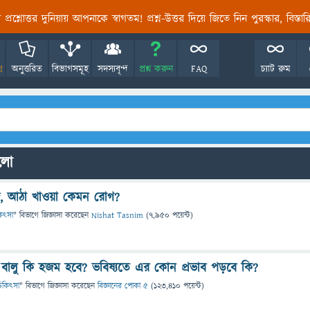
তির প্রশ্নোত্তর দুনিয়ায় আপনাকে স্বাগতম! প্রশ্ন-উত্তর দিয়ে জিতে নিন পুরস্কার, বিস্ত
!
অনুত্তরিত
বিভাগসমূহ
সদস্যবৃন্দ
প্রশ্ন করুন
FAQ
চ্যাট রুম
ুলো
গজ, আঠা খাওয়া কেমন রোগ?
িকিৎসা
" বিভাগে
জিজ্ঞাসা
করেছেন
Nishat Tasnim
(
7,950
পয়েন্ট)
বালু কি হজম হবে? ভবিষ্যতে এর কোন প্রভাব পড়বে কি?
ও চিকিৎসা
" বিভাগে
জিজ্ঞাসা
করেছেন
বিজ্ঞানের পোকা ৫
(
123,410
পয়েন্ট)