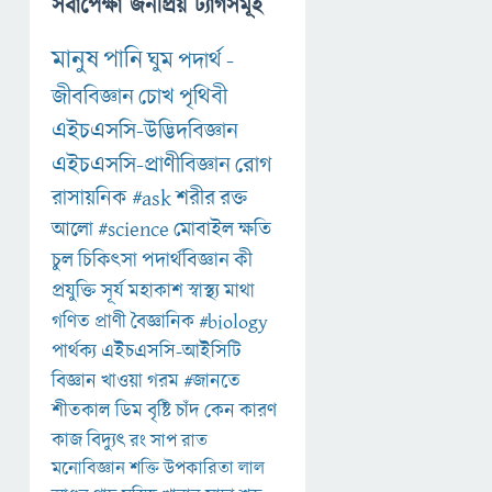
সর্বাপেক্ষা জনপ্রিয় ট্যাগসমূহ
মানুষ
পানি
ঘুম
পদার্থ
-
জীববিজ্ঞান
চোখ
পৃথিবী
এইচএসসি-উদ্ভিদবিজ্ঞান
এইচএসসি-প্রাণীবিজ্ঞান
রোগ
রাসায়নিক
#ask
শরীর
রক্ত
আলো
#science
মোবাইল
ক্ষতি
চুল
চিকিৎসা
পদার্থবিজ্ঞান
কী
প্রযুক্তি
সূর্য
মহাকাশ
স্বাস্থ্য
মাথা
গণিত
প্রাণী
বৈজ্ঞানিক
#biology
পার্থক্য
এইচএসসি-আইসিটি
বিজ্ঞান
খাওয়া
গরম
#জানতে
শীতকাল
ডিম
বৃষ্টি
চাঁদ
কেন
কারণ
কাজ
বিদ্যুৎ
রং
সাপ
রাত
মনোবিজ্ঞান
শক্তি
উপকারিতা
লাল