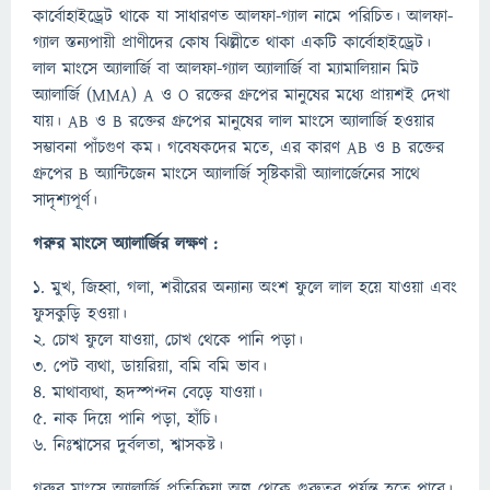
কার্বোহাইড্রেট থাকে যা সাধারণত আলফা-গ্যাল নামে পরিচিত। আলফা-
গ্যাল স্তন্যপায়ী প্রাণীদের কোষ ঝিল্লীতে থাকা একটি কার্বোহাইড্রেট।
লাল মাংসে অ্যালার্জি বা আলফা-গ্যাল অ্যালার্জি বা ম্যামালিয়ান মিট
অ্যালার্জি (MMA) A ও O রক্তের গ্রুপের মানুষের মধ্যে প্রায়শই দেখা
যায়। AB ও B রক্তের গ্রুপের মানুষের লাল মাংসে অ্যালার্জি হওয়ার
সম্ভাবনা পাঁচগুণ কম। গবেষকদের মতে, এর কারণ AB ও B রক্তের
গ্রুপের B অ্যান্টিজেন মাংসে অ্যালার্জি সৃষ্টিকারী অ্যালার্জেনের সাথে
সাদৃশ্যপূর্ণ।
গরুর মাংসে অ্যালার্জির লক্ষণ :
১. মুখ, জিহ্বা, গলা, শরীরের অন্যান্য অংশ ফুলে লাল হয়ে যাওয়া এবং
ফুসকুড়ি হওয়া।
২. চোখ ফুলে যাওয়া, চোখ থেকে পানি পড়া।
৩. পেট ব্যথা, ডায়রিয়া, বমি বমি ভাব।
৪. মাথাব্যথা, হৃদস্পন্দন বেড়ে যাওয়া।
৫. নাক দিয়ে পানি পড়া, হাঁচি।
৬. নিঃশ্বাসের দুর্বলতা, শ্বাসকষ্ট।
গরুর মাংসে অ্যালার্জি প্রতিক্রিয়া অল্প থেকে গুরুতর পর্যন্ত হতে পারে।