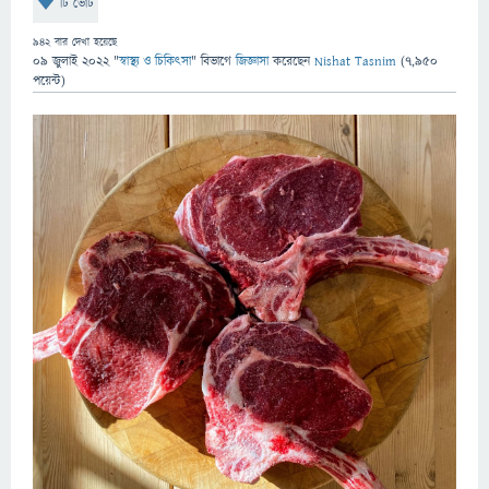
টি ভোট
942
বার দেখা হয়েছে
09 জুলাই 2022
"
স্বাস্থ্য ও চিকিৎসা
" বিভাগে
জিজ্ঞাসা
করেছেন
Nishat Tasnim
(
7,950
পয়েন্ট)