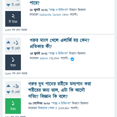
পারে?
টি ভোট
28 জুলাই 2022
"
স্বাস্থ্য ও চিকিৎসা
" বিভাগে
জিজ্ঞাসা
2
করেছেন
Nabanita Sarker
(
320
পয়েন্ট)
টি উত্তর
1,237
বার দেখা হয়েছে
গরুর মাংস খেলে এলার্জি হয় কেন?
+1
প্রতিকার কী?
টি ভোট
24 জুলাই 2021
"
স্বাস্থ্য ও চিকিৎসা
" বিভাগে
জিজ্ঞাসা
1
করেছেন
Admin
(
71,360
পয়েন্ট)
উত্তর
4,136
বার দেখা হয়েছে
গরুর দুধ পানের চাইতে মদ্যপান করা
+9
শরীরের জন্য ভাল, এটা কি আদৌ
টি ভোট
সত্যি? বিজ্ঞান কি বলে?
1
26 সেপ্টেম্বর 2020
"
স্বাস্থ্য ও চিকিৎসা
" বিভাগে
জিজ্ঞাসা
করেছেন
বিজ্ঞানের পোকা ৫
(
123,410
পয়েন্ট)
উত্তর