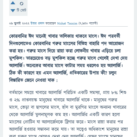
0
টি ভোট
09 জুলাই 2022
উত্তর প্রদান
করেছেন
Nishat Tasnim
(
7,950
পয়েন্ট)
কোরবানির ঈদ মানেই খাবার তালিকায় থাকবে মাংস। ঈদ পরবর্তী
দিনগুলোতেও কোরবানির গরুর মাংসের বিভিন্ন বাহারি পদ আয়োজন
করা হয়। গরুর মাংস দিয়ে রান্না করা লোভনীয় খাবার এড়িয়ে চলা
মুশকিল। তারচেয়েও বড় মুশকিল হচ্ছে গরুর মাংস খেলেই দেখা দেয়
অ্যালার্জি। অনেকের আবার মাংস কাটার সময় ধরলেও হয় অ্যালার্জি।
ঠিক কী কারণে হয় এমন অ্যালার্জি, প্রতিকারের উপায় কী? চলুন
বিস্তারিত জেনে নেওয়া যাক :
বর্তমানে সময়ে খাবারে অ্যালার্জি পরিচিত একটি সমস্যা, প্রায় ৮% শিশু
ও ২% প্রাপ্তবয়স্ক মানুষের খাবারে অ্যালার্জি থাকে। মানুষের গরুর
মাংস, ভেড়া বা ছাগলের মাংস, হাঁস বা মুরগির মাংসে অন্যান্য খাবারের
থেকে অ্যালার্জি তুলনামূলক কম হয়। অ্যালার্জির একটি কারণ হলো
মাংসের প্রোটিন যা অ্যালার্জেনকে ট্রিগার করে। মাংস রান্না করার পর
অ্যালার্জি হওয়ার সম্ভাবনা কমে যায়। তা সত্ত্বেও অধিকাংশ মানুষের রান্না
করা গরুর মাংস খেলেও দেখা দেয় অ্যালার্জি। যেসব মাংসে মানুষের