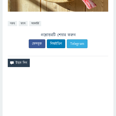
গরুর
মাংস
অ্যালার্জি
প্রশ্নোত্তরটি শেয়ার করুন
ফেসবুক
লিঙ্কইডিন
Telegram