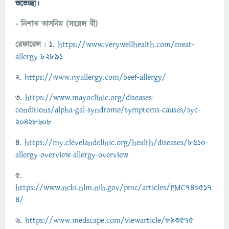
শুভেচ্ছা।
- নিশাত তাসনিম (সায়েন্স বী)
রেফারেন্স :
১.
https://www.verywellhealth.com/meat-
allergy-82891
২.
https://www.nyallergy.com/beef-allergy/
৩.
https://www.mayoclinic.org/diseases-
conditions/alpha-gal-syndrome/symptoms-causes/syc-
20428608
৪.
https://my.clevelandclinic.org/health/diseases/8610-
allergy-overview-allergy-overview
৫.
https://www.ncbi.nlm.nih.gov/pmc/articles/PMC740517
4/
৬.
https://www.medscape.com/viewarticle/893575