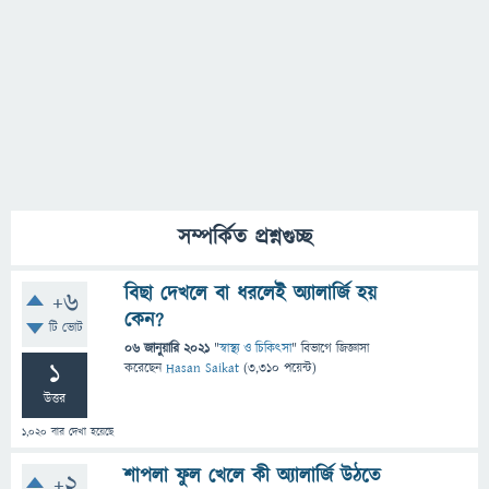
সম্পর্কিত প্রশ্নগুচ্ছ
বিছা দেখলে বা ধরলেই অ্যালার্জি হয়
+6
কেন?
টি ভোট
06 জানুয়ারি 2021
"
স্বাস্থ্য ও চিকিৎসা
" বিভাগে
জিজ্ঞাসা
1
করেছেন
Hasan Saikat
(
3,310
পয়েন্ট)
উত্তর
1,020
বার দেখা হয়েছে
শাপলা ফুল খেলে কী অ্যালার্জি উঠতে
+2