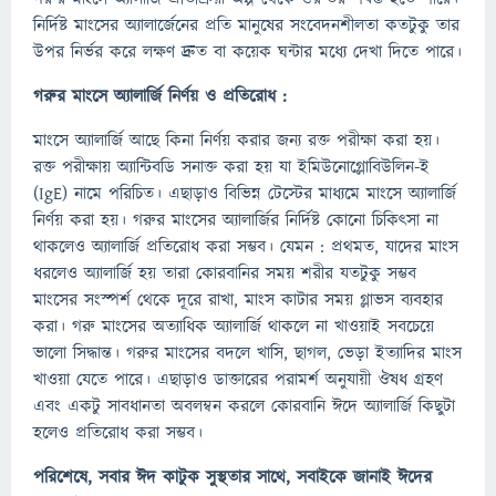
নির্দিষ্ট মাংসের অ্যালার্জেনের প্রতি মানুষের সংবেদনশীলতা কতটুকু তার
উপর নির্ভর করে লক্ষণ দ্রুত বা কয়েক ঘন্টার মধ্যে দেখা দিতে পারে।
গরুর মাংসে অ্যালার্জি নির্ণয় ও প্রতিরোধ :
মাংসে অ্যালার্জি আছে কিনা নির্ণয় করার জন্য রক্ত পরীক্ষা করা হয়।
রক্ত পরীক্ষায় অ্যান্টিবডি সনাক্ত করা হয় যা ইমিউনোগ্লোবিউলিন-ই
(IgE) নামে পরিচিত। এছাড়াও বিভিন্ন টেস্টের মাধ্যমে মাংসে অ্যালার্জি
নির্ণয় করা হয়। গরুর মাংসের অ্যালার্জির নির্দিষ্ট কোনো চিকিৎসা না
থাকলেও অ্যালার্জি প্রতিরোধ করা সম্ভব। যেমন : প্রথমত, যাদের মাংস
ধরলেও অ্যালার্জি হয় তারা কোরবানির সময় শরীর যতটুকু সম্ভব
মাংসের সংস্পর্শ থেকে দূরে রাখা, মাংস কাটার সময় গ্লাভস ব্যবহার
করা। গরু মাংসের অত্যাধিক অ্যালার্জি থাকলে না খাওয়াই সবচেয়ে
ভালো সিদ্ধান্ত। গরুর মাংসের বদলে খাসি, ছাগল, ভেড়া ইত্যাদির মাংস
খাওয়া যেতে পারে। এছাড়াও ডাক্তারের পরামর্শ অনুযায়ী ঔষধ গ্রহণ
এবং একটু সাবধানতা অবলম্বন করলে কোরবানি ঈদে অ্যালার্জি কিছুটা
হলেও প্রতিরোধ করা সম্ভব।
পরিশেষে, সবার ঈদ কাটুক সুস্থতার সাথে, সবাইকে জানাই ঈদের