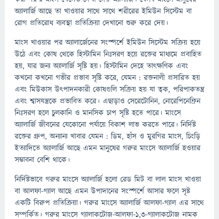
অ্যালার্জি আছে তা খাওয়ার সাথে সাথে শরীরের ইমিউন সিস্টেম বা
রোগ প্রতিরোধ ব্যবস্থা প্রতিক্রিয়া দেখানো শুরু করে দেয়।
মাংস খাওয়ার পর অ্যালার্জেনের সংস্পর্শে ইমিউন সিস্টেম সক্রিয় হয়ে
উঠে এবং কোষ থেকে হিস্টামিন নিঃসরণ হয়ে রক্তের মাধ্যমে প্রবাহিত
হয়, যার জন্য অ্যালার্জি সৃষ্টি হয়। হিস্টামিন দেহে তাৎক্ষণিক এবং
কখনো কখনো গভীর প্রভাব সৃষ্টি করে, যেমন : রক্তনালী প্রসারিত হয়
এবং মিউকাস উৎপাদনকারী কোষগুলি সক্রিয় হয় যা ত্বক, পরিপাকতন্ত্র
এবং শ্বাসযন্ত্রকে প্রভাবিত করে। এছাড়াও সেরেটোনিন, নোরেপিনেফ্রিন
নিঃসরণ হলে চুলকানি ও মানসিক চাপ সৃষ্টি হতে পারে। মাংসে
অ্যালার্জি জীবনের যেকোনো পর্যায়ে বিকাশ লাভ করতে পারে। নির্দিষ্ট
রক্তের গ্রুপ, অন্যান্য খাবার যেমন : ডিম, হাঁস ও মুরগির মাংস, চিংড়ি
ইত্যাদিতে অ্যালার্জি আছে এমন মানুষের গরুর মাংসে অ্যালার্জি হওয়ার
সম্ভাবনা বেশি থাকে।
নির্দিষ্টভাবে গরুর মাংসে অ্যালার্জি হলো রেড মিট বা লাল মাংস খাওয়া
বা আলফা-গ্যাল আছে এমন উপাদানের সংস্পর্শে আসার ফলে সৃষ্ট
একটি বিরুপ প্রতিক্রিয়া। গরুর মাংসে অ্যালার্জি আলফা-গ্যাল এর সাথে
সম্পর্কিত। গরুর মাংসে গ্যালাকটোজ-আলফা-1,3-গ্যালাকটোজ নামক