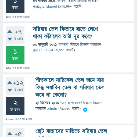
1
07 নভেম্বর 2021
"
বিবিধ
" বিভাগে
জিজ্ঞাসা
করেছেন
Hojayfa Ahmed
(
135,490
পয়েন্ট)
উত্তর
476
বার দেখা হয়েছে
সরিষার তেল কিভাবে হাতে লেগে
+7
থাকা কাঁঠালের আঠা দূর করে?
টি ভোট
03 জানুয়ারি 2021
"
রসায়ন
" বিভাগে
জিজ্ঞাসা
করেছেন
1
Hasan Saikat
(
3,310
পয়েন্ট)
উত্তর
910
বার দেখা হয়েছে
শীতকালে নারিকেল তেল জমে যায়
+12
কিন্তু সয়াবিন তেল বা সরিষার তেল
টি ভোট
জমে না কেনো?
2
24 ডিসেম্বর 2019
"
তত্ত্ব ও গবেষণা
" বিভাগে
জিজ্ঞাসা
করেছেন
Admin
(
71,360
পয়েন্ট)
টি উত্তর
2,600
বার দেখা হয়েছে
ছোট বাচ্চাদের নাভিতে সরিষার তেল
+5