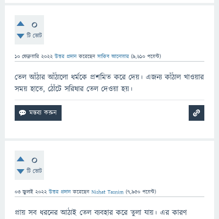
0
টি ভোট
10 ফেব্রুয়ারি 2022
উত্তর প্রদান
করেছেন
সাকিব আনোয়ার
(
9,610
পয়েন্ট)
তেল আঁঠার আঁঠালো ধর্মকে প্রশমিত করে দেয়। এজন্য কাঁঠাল খাওয়ার
সময় হাতে, ঠোঁটে সরিষার তেল দেওয়া হয়।
0
টি ভোট
03 জুলাই 2022
উত্তর প্রদান
করেছেন
Nishat Tasnim
(
7,950
পয়েন্ট)
প্রায় সব ধরনের আঠাই তেল ব্যবহার করে তুলা যায়। এর কারণ