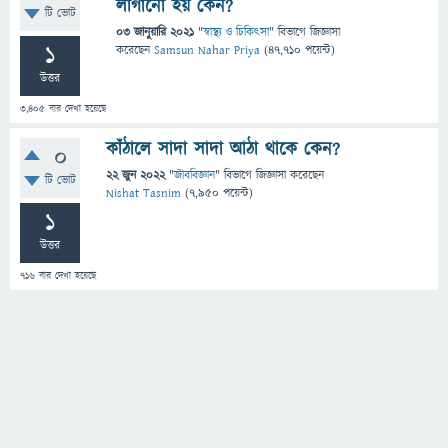
লাগানো হয় কেন?
টি ভোট
03 জানুয়ারি 2021
"
স্বাস্থ্য ও চিকিৎসা
" বিভাগে
জিজ্ঞাসা
1
করেছেন
Samsun Nahar Priya
(
47,710
পয়েন্ট)
উত্তর
3,405
বার দেখা হয়েছে
কাঁঠালে সাদা সাদা আঠা থাকে কেন?
0
22 জুন 2022
"
জীববিজ্ঞান
" বিভাগে
জিজ্ঞাসা
করেছেন
টি ভোট
Nishat Tasnim
(
7,950
পয়েন্ট)
1
উত্তর
716
বার দেখা হয়েছে