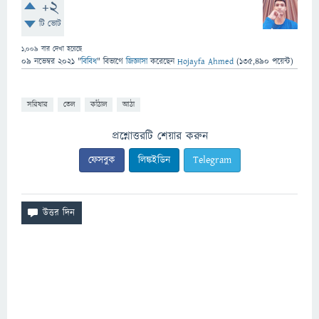
+2
টি ভোট
1,009
বার দেখা হয়েছে
09 নভেম্বর 2021
"
বিবিধ
" বিভাগে
জিজ্ঞাসা
করেছেন
Hojayfa Ahmed
(
135,490
পয়েন্ট)
সরিষার
তেল
কাঁঠাল
আঠা
প্রশ্নোত্তরটি শেয়ার করুন
ফেসবুক
লিঙ্কইডিন
Telegram