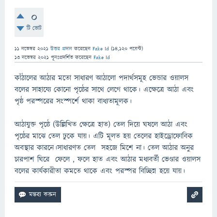
0
টি ভোট
11 নভেম্বর 2021
উত্তর প্রদান
করেছেন
Fake Id
(
14,120
পয়েন্ট)
13 নভেম্বর 2021
পূনঃপ্রদর্শিত
করেছেন
Fake Id
কাঁঠালের আঠার মতো সাধারণ আঠালো পদার্থসমূহ ভেন্ডার ওয়ালস
বলের সাহায্যে কোনো পৃষ্ঠের সাথে লেগে থাকে। এক্ষেত্রে আঠা এবং
পৃষ্ঠ পরস্পরের সংস্পর্শে থাকা বাধ্যতামূলক।
আঠাযুক্ত পৃষ্ঠে (উল্লিখিত ক্ষেত্রে হাত) তেল দিয়ে ঘষলে আঠা এবং
পৃষ্ঠের মাঝে তেল ঢুকে যায়। এটি মূলত হয় তেলের হাইড্রোফোবিক
অবস্থার কারনে।সাধারণত তেল সহজে মিশে না। তেল আঠার অনুর
চারপাশ ঘিরে ফেলে , ফলে হাত এবং আঠার মধ্যবর্তী ভেণ্ডার ওয়ালস
বলের কার্যকারীতা কমতে থাকে এবং পরস্পর বিচ্ছিন্ন হয়ে যায়।