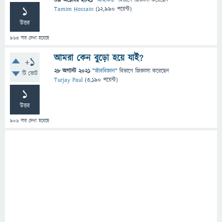
09 অক্টোবর 2021
"
আইকিউ
" বিভাগে
জিজ্ঞাসা
করেছেন
1
Tamim Hossain
(
12,990
পয়েন্ট)
উত্তর
963
বার দেখা হয়েছে
আমরা কেন বুড়ো হয়ে যাই?
+1
28 অগাস্ট 2021
"
জীববিজ্ঞান
" বিভাগে
জিজ্ঞাসা
করেছেন
টি ভোট
Turjay Paul
(
3,190
পয়েন্ট)
1
উত্তর
906
বার দেখা হয়েছে