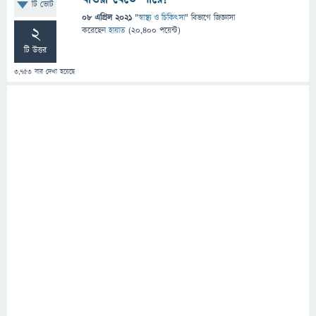
টি ভোট
08 এপ্রিল 2021
"
স্বাস্থ্য ও চিকিৎসা
" বিভাগে
জিজ্ঞাসা
2
করেছেন
হায়াত
(
20,400
পয়েন্ট)
টি উত্তর
3,753
বার দেখা হয়েছে