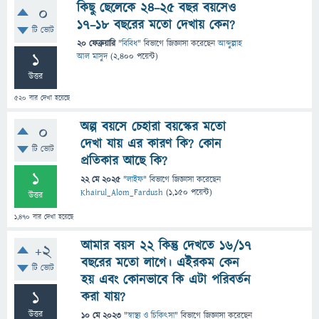
কিছু ছেলেকে ২৪–২৫ বছর বয়সেও
0
১৭–১৮ বছরের মতো দেখায় কেন?
টি ভোট
20 ফেব্রুয়ারি
"
বিবিধ
" বিভাগে
জিজ্ঞাসা
করেছেন
আব্দুল্লাহ
1
আল মাসুদ
(
2,400
পয়েন্ট)
উত্তর
520
বার দেখা হয়েছে
অল্প বয়সে চেহারা বয়স্কের মতো
0
দেখা যায় এর কারণ কি? কোন
টি ভোট
প্রতিকার আছে কি?
1
22 মে 2025
"
লাইফ
" বিভাগে
জিজ্ঞাসা
করেছেন
Khairul_Alom_Fardush
(
1,150
পয়েন্ট)
উত্তর
1,470
বার দেখা হয়েছে
আমার বয়স ২২ কিন্তু দেখতে ১৬/১৭
+2
বছরের মতো লাগে। এইরকম কেন
টি ভোট
হয় এবং কোনভাবে কি এটা পরিবর্তন
1
করা যায়?
উত্তর
10 মে 2023
"
স্বাস্থ্য ও চিকিৎসা
" বিভাগে
জিজ্ঞাসা
করেছেন