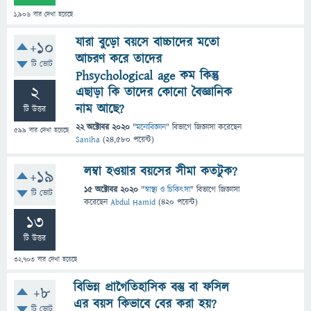
1,906
বার দেখা হয়েছে
যারা বুড়ো বয়সে বাচ্চাদের মতো
+10
আচরণ করে তাদের
টি ভোট
Phsychological age কম কিন্তু
2
এছাড়া কি তাদের কোনো বৈজ্ঞানিক
নাম আছে?
টি উত্তর
22 অক্টোবর 2020
"
মনোবিজ্ঞান
" বিভাগে
জিজ্ঞাসা
করেছেন
599
বার দেখা হয়েছে
Saniha
(
24,580
পয়েন্ট)
লম্বা হওয়ার বয়সের সীমা কতটুক?
+19
15 অক্টোবর 2020
"
স্বাস্থ্য ও চিকিৎসা
" বিভাগে
জিজ্ঞাসা
টি ভোট
করেছেন
Abdul Hamid
(
420
পয়েন্ট)
13
টি উত্তর
32,703
বার দেখা হয়েছে
বিভিন্ন প্রাগৈতিহাসিক বস্তু বা ফসিল
+8
এর বয়স কিভাবে বের করা হয়?
টি ভোট