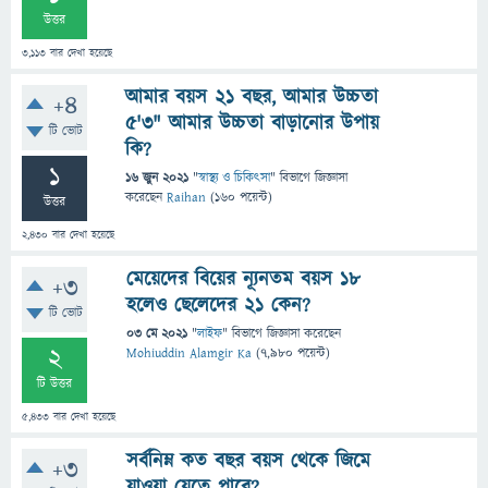
উত্তর
3,113
বার দেখা হয়েছে
আমার বয়স ২১ বছর, আমার উচ্চতা
+4
৫'৩" আমার উচ্চতা বাড়ানোর উপায়
টি ভোট
কি?
1
16 জুন 2021
"
স্বাস্থ্য ও চিকিৎসা
" বিভাগে
জিজ্ঞাসা
করেছেন
Raihan
(
160
পয়েন্ট)
উত্তর
2,430
বার দেখা হয়েছে
মেয়েদের বিয়ের ন্যূনতম বয়স ১৮
+3
হলেও ছেলেদের ২১ কেন?
টি ভোট
03 মে 2021
"
লাইফ
" বিভাগে
জিজ্ঞাসা
করেছেন
2
Mohiuddin Alamgir Ka
(
7,980
পয়েন্ট)
টি উত্তর
5,433
বার দেখা হয়েছে
সর্বনিম্ন কত বছর বয়স থেকে জিমে
+3
যাওয়া যেতে পারে?