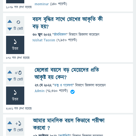
mominur
(
140
পয়েন্ট)
1,079
বার দেখা হয়েছে
বয়স বৃদ্ধির সাথে চোখের আকৃতি কী
0
বড় হয়?
টি ভোট
30 জুন 2022
"
জীববিজ্ঞান
" বিভাগে
জিজ্ঞাসা
করেছেন
1
Nishat Tasnim
(
7,950
পয়েন্ট)
উত্তর
872
বার দেখা হয়েছে
ছেলেরা বয়সে বড় মেয়েদের প্রতি
+3
আকৃষ্ট হয় কেন?
টি ভোট
27 মে 2022
"
তত্ত্ব ও গবেষণা
" বিভাগে
জিজ্ঞাসা
করেছেন
1
Admin
(
71,360
পয়েন্ট)
উত্তর
4,351
বার দেখা হয়েছে
আমার মানসিক বয়স কিভাবে পরীক্ষা
+1
করবো ?
টি ভোট