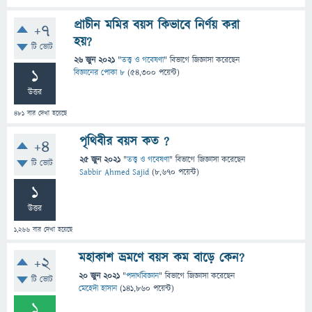
প্রাচীন মমির বয়স কিভাবে নির্ণয় করা
+7
হয়?
টি ভোট
26 জুন 2021
"
তত্ত্ব ও গবেষণা
" বিভাগে
জিজ্ঞাসা
করেছেন
1
বিজ্ঞানের পোকা ৮
(
54,300
পয়েন্ট)
উত্তর
481
বার দেখা হয়েছে
পৃথিবীর বয়স কত ?
+4
25 জুন 2021
"
তত্ত্ব ও গবেষণা
" বিভাগে
জিজ্ঞাসা
করেছেন
টি ভোট
Sabbir Ahmed Sajid
(
8,670
পয়েন্ট)
1
উত্তর
1,266
বার দেখা হয়েছে
মহাকাশ ভ্রমণে বয়স কম বাড়ে কেন?
+2
20 জুন 2021
"
পদার্থবিজ্ঞান
" বিভাগে
জিজ্ঞাসা
করেছেন
টি ভোট
মেহেদী হাসান
(
141,860
পয়েন্ট)
1