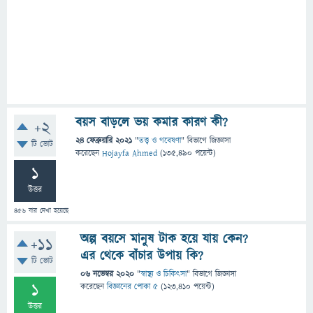
বয়স বাড়লে ভয় কমার কারণ কী?
+2
24 ফেব্রুয়ারি 2021
"
তত্ত্ব ও গবেষণা
" বিভাগে
জিজ্ঞাসা
টি ভোট
করেছেন
Hojayfa Ahmed
(
135,490
পয়েন্ট)
1
উত্তর
456
বার দেখা হয়েছে
অল্প বয়সে মানুষ টাক হয়ে যায় কেন?
+11
এর থেকে বাঁচার উপায় কি?
টি ভোট
06 নভেম্বর 2020
"
স্বাস্থ্য ও চিকিৎসা
" বিভাগে
জিজ্ঞাসা
1
করেছেন
বিজ্ঞানের পোকা ৫
(
123,410
পয়েন্ট)
উত্তর