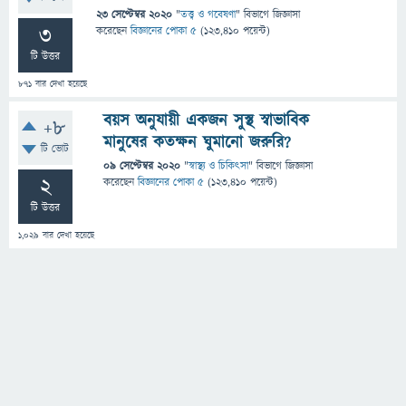
23 সেপ্টেম্বর 2020
"
তত্ত্ব ও গবেষণা
" বিভাগে
জিজ্ঞাসা
3
করেছেন
বিজ্ঞানের পোকা ৫
(
123,410
পয়েন্ট)
টি উত্তর
871
বার দেখা হয়েছে
বয়স অনুযায়ী একজন সুস্থ স্বাভাবিক
+8
মানুষের কতক্ষন ঘুমানো জরুরি?
টি ভোট
09 সেপ্টেম্বর 2020
"
স্বাস্থ্য ও চিকিৎসা
" বিভাগে
জিজ্ঞাসা
2
করেছেন
বিজ্ঞানের পোকা ৫
(
123,410
পয়েন্ট)
টি উত্তর
1,029
বার দেখা হয়েছে