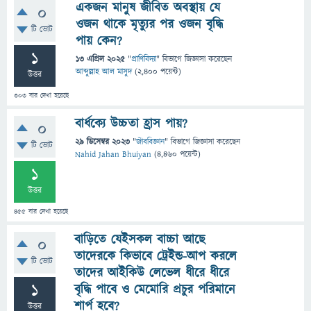
একজন মানুষ জীবিত অবস্থায় যে
0
ওজন থাকে মৃত্যুর পর ওজন বৃদ্ধি
টি ভোট
পায় কেন?
1
13 এপ্রিল 2025
"
প্রাণিবিদ্যা
" বিভাগে
জিজ্ঞাসা
করেছেন
আব্দুল্লাহ আল মাসুদ
(
2,400
পয়েন্ট)
উত্তর
303
বার দেখা হয়েছে
বার্ধক্যে উচ্চতা হ্রাস পায়?
0
29 ডিসেম্বর 2023
"
জীববিজ্ঞান
" বিভাগে
জিজ্ঞাসা
করেছেন
টি ভোট
Nahid Jahan Bhuiyan
(
4,460
পয়েন্ট)
1
উত্তর
455
বার দেখা হয়েছে
বাড়িতে যেইসকল বাচ্চা আছে
0
তাদেরকে কিভাবে ট্রেইন্ড-আপ করলে
টি ভোট
তাদের আইকিউ লেভেল ধীরে ধীরে
1
বৃদ্ধি পাবে ও মেমোরি প্রচুর পরিমানে
শার্প হবে?
উত্তর