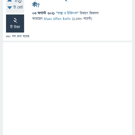
+3
কী?
টি ভোট
03 অগাস্ট 2021
"
স্বাস্থ্য ও চিকিৎসা
" বিভাগে
জিজ্ঞাসা
2
করেছেন
Muaz Affan Rafin
(
1,630
পয়েন্ট)
টি উত্তর
440
বার দেখা হয়েছে