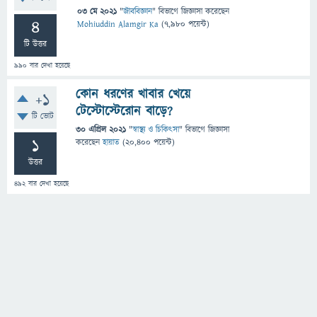
03 মে 2021
"
জীববিজ্ঞান
" বিভাগে
জিজ্ঞাসা
করেছেন
4
Mohiuddin Alamgir Ka
(
7,980
পয়েন্ট)
টি উত্তর
990
বার দেখা হয়েছে
কোন ধরণের খাবার খেয়ে
+1
টেস্টোস্টেরোন বাড়ে?
টি ভোট
30 এপ্রিল 2021
"
স্বাস্থ্য ও চিকিৎসা
" বিভাগে
জিজ্ঞাসা
1
করেছেন
হায়াত
(
20,400
পয়েন্ট)
উত্তর
492
বার দেখা হয়েছে