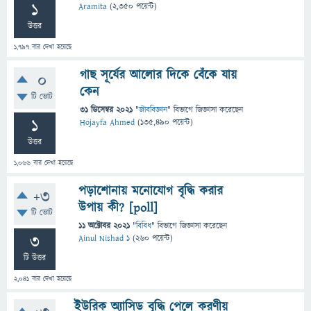
1
Aramita
(
2,350
পয়েন্ট)
উত্তর
1,797
বার দেখা হয়েছে
গাছ সূর্যের আলোর দিকে বেঁকে যায়
0
কেন
টি ভোট
31 ডিসেম্বর 2021
"
জীববিজ্ঞান
" বিভাগে
জিজ্ঞাসা
করেছেন
1
Hojayfa Ahmed
(
135,490
পয়েন্ট)
উত্তর
1,066
বার দেখা হয়েছে
পড়াশোনায় মনোযোগ বৃদ্ধি করার
+3
উপায় কী? [poll]
টি ভোট
11 অক্টোবর 2021
"
বিবিধ
" বিভাগে
জিজ্ঞাসা
করেছেন
3
Ainul Nishad 1
(
260
পয়েন্ট)
টি উত্তর
2,041
বার দেখা হয়েছে
ইউরিক অ্যাসিড বৃদ্ধি পেলে করণীয়