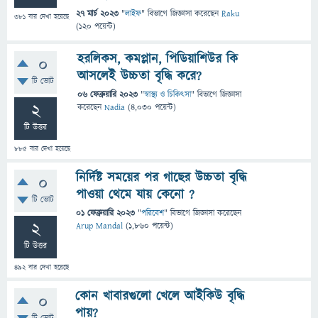
27 মার্চ 2023
"
লাইফ
" বিভাগে
জিজ্ঞাসা
করেছেন
Raku
381
বার দেখা হয়েছে
(
120
পয়েন্ট)
হরলিকস, কমপ্লান, পিডিয়াশিউর কি
0
আসলেই উচ্চতা বৃদ্ধি করে?
টি ভোট
06 ফেব্রুয়ারি 2023
"
স্বাস্থ্য ও চিকিৎসা
" বিভাগে
জিজ্ঞাসা
2
করেছেন
Nadia
(
4,030
পয়েন্ট)
টি উত্তর
885
বার দেখা হয়েছে
নির্দিষ্ট সময়ের পর গাছের উচ্চতা বৃদ্ধি
0
পাওয়া থেমে যায় কেনো ?
টি ভোট
01 ফেব্রুয়ারি 2023
"
পরিবেশ
" বিভাগে
জিজ্ঞাসা
করেছেন
2
Arup Mandal
(
1,860
পয়েন্ট)
টি উত্তর
492
বার দেখা হয়েছে
কোন খাবারগুলো খেলে আইকিউ বৃদ্ধি
0
পায়?