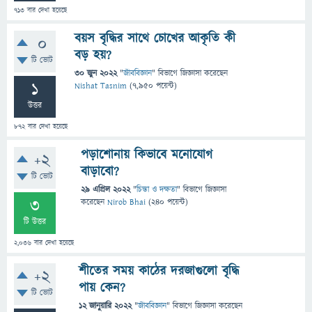
713
বার দেখা হয়েছে
বয়স বৃদ্ধির সাথে চোখের আকৃতি কী
0
বড় হয়?
টি ভোট
30 জুন 2022
"
জীববিজ্ঞান
" বিভাগে
জিজ্ঞাসা
করেছেন
1
Nishat Tasnim
(
7,950
পয়েন্ট)
উত্তর
872
বার দেখা হয়েছে
পড়াশোনায় কিভাবে মনোযোগ
+2
বাড়াবো?
টি ভোট
29 এপ্রিল 2022
"
চিন্তা ও দক্ষতা
" বিভাগে
জিজ্ঞাসা
3
করেছেন
Nirob Bhai
(
240
পয়েন্ট)
টি উত্তর
2,036
বার দেখা হয়েছে
শীতের সময় কাঠের দরজাগুলো বৃদ্ধি
+2
পায় কেন?
টি ভোট
12 জানুয়ারি 2022
"
জীববিজ্ঞান
" বিভাগে
জিজ্ঞাসা
করেছেন