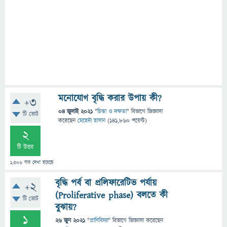
মনোযোগ বৃদ্ধি করার উপায় কী?
+3
04 জুলাই 2021
"
চিন্তা ও দক্ষতা
" বিভাগে
জিজ্ঞাসা
টি ভোট
করেছেন
মেহেদী হাসান
(
141,860
পয়েন্ট)
2
টি উত্তর
1,306
বার দেখা হয়েছে
বৃদ্ধি পর্ব বা প্রলিফারেটিভ পর্যায়
+2
(Proliferative phase) বলতে কী
টি ভোট
বুঝায়?
1
26 জুন 2021
"
প্রাণিবিদ্যা
" বিভাগে
জিজ্ঞাসা
করেছেন