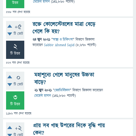
মেহেদী হাসান
(
141,860
পয়েন্ট)
উত্তর
538
বার দেখা হয়েছে
রক্তে কোলেস্টেরলের মাত্রা বেড়ে
+5
গেলে কি হয়?
টি ভোট
24 জুন 2021
"
স্বাস্থ্য ও চিকিৎসা
" বিভাগে
জিজ্ঞাসা
2
করেছেন
Sabbir Ahmed Sajid
(
8,670
পয়েন্ট)
টি উত্তর
527
বার দেখা হয়েছে
মহাশূন্যে গেলে মানুষের উচ্চতা
0
বাড়ে?
টি ভোট
21 জুন 2021
"
জ্যোতির্বিজ্ঞান
" বিভাগে
জিজ্ঞাসা
করেছেন
3
মেহেদী হাসান
(
141,860
পয়েন্ট)
টি উত্তর
1,196
বার দেখা হয়েছে
প্রায় সব গাছ উপরের দিকে বৃদ্ধি পায়
+2
কেন?
টি ভোট