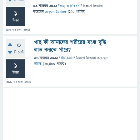
টি ভোট
09 নভেম্বর 2022
"
স্বাস্থ্য ও চিকিৎসা
" বিভাগে
জিজ্ঞাসা
1
করেছেন
Arpon Sarker
(
120
পয়েন্ট)
উত্তর
447
বার দেখা হয়েছে
গাছ কী আমাদের শরীরের মধ্যে বৃদ্ধি
0
লাভ করতে পারে?
টি ভোট
06 নভেম্বর 2022
"
জীববিজ্ঞান
" বিভাগে
জিজ্ঞাসা
করেছেন
1
হায়াত
(
20,400
পয়েন্ট)
উত্তর
399
বার দেখা হয়েছে