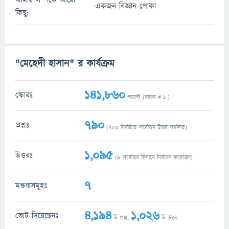
আমার সম্পর্কে আরো
একজন বিজ্ঞান পোকা
কিছু:
"মেহেদী হাসান" র কার্যক্রম
141,860
স্কোরঃ
পয়েন্ট (র‌্যাংক #
1
)
790
প্রশ্নঃ
(
780
নির্বাচিত সর্বোত্তম উত্তর সম্বলিত)
1,095
উত্তরঃ
(
9
সর্বোত্তম হিসাবে নির্বাচন করেছেন)
7
মন্তব্যসমূহঃ
4,194
1,026
ভোট দিয়েছেনঃ
টি প্রশ্ন,
টি উত্তর