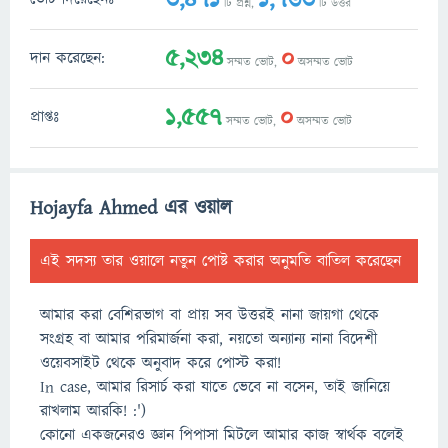
টি প্রশ্ন,
টি উত্তর
5,234
0
দান করেছেন:
সম্মত ভোট,
অসম্মত ভোট
1,557
0
প্রাপ্তঃ
সম্মত ভোট,
অসম্মত ভোট
Hojayfa Ahmed এর ওয়াল
এই সদস্য তার ওয়ালে নতুন পোষ্ট করার অনুমতি বাতিল করেছেন
আমার করা বেশিরভাগ বা প্রায় সব উত্তরই নানা জায়গা থেকে
সংগ্রহ বা আমার পরিমার্জনা করা, নয়তো অন্যান্য নানা বিদেশী
ওয়েবসাইট থেকে অনুবাদ করে পোস্ট করা!
In case, আমার রিসার্চ করা যাতে ভেবে না বসেন, তাই জানিয়ে
রাখলাম আরকি! :')
কোনো একজনেরও জ্ঞান পিপাসা মিটলে আমার কাজ স্বার্থক বলেই