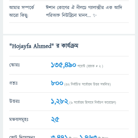
আমার সম্পর্কে
ঈশান কোণের ঐ নীলচে গ্যালাক্সীর এক আদি
আরো কিছু:
পরিত্যক্ত নিউট্রিনো মানব... ✨
"Hojayfa Ahmed" র কার্যক্রম
135,490
স্কোরঃ
পয়েন্ট (র‌্যাংক #
2
)
800
প্রশ্নঃ
(
32
নির্বাচিত সর্বোত্তম উত্তর সম্বলিত)
1,282
উত্তরঃ
(
6
সর্বোত্তম হিসাবে নির্বাচন করেছেন)
25
মন্তব্যসমূহঃ
3,471
1,763
ভোট দিয়েছেনঃ