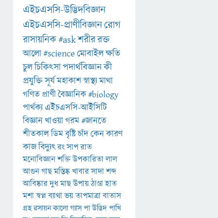
এইচএসসি-উদ্ভিদবিজ্ঞান
এইচএসসি-প্রাণীবিজ্ঞান
রোগ
রাসায়নিক
#ask
শরীর
রক্ত
আলো
#science
মোবাইল
ক্ষতি
চুল
চিকিৎসা
পদার্থবিজ্ঞান
কী
প্রযুক্তি
সূর্য
মহাকাশ
স্বাস্থ্য
মাথা
গণিত
প্রাণী
বৈজ্ঞানিক
#biology
পার্থক্য
এইচএসসি-আইসিটি
বিজ্ঞান
খাওয়া
গরম
#জানতে
শীতকাল
ডিম
বৃষ্টি
চাঁদ
কেন
কারণ
কাজ
বিদ্যুৎ
রং
সাপ
রাত
মনোবিজ্ঞান
শক্তি
উপকারিতা
লাল
আগুন
গাছ
মস্তিষ্ক
খাবার
সাদা
শব্দ
আবিষ্কার
দুধ
মাছ
উপায়
ঠাণ্ডা
হাত
মশা
স্বপ্ন
ব্যাথা
ভয়
তাপমাত্রা
বাতাস
গ্রহ
রসায়ন
কালো
গ্যাস
পা
উদ্ভিদ
পাখি