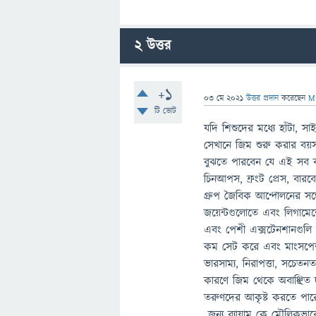
2
উত্তর
+1
03 মে 2021
উত্তর প্রদান
করেছেন
M
টি ভোট
যদি শিশুদের মধ্যে হাঁটা, 
সেখানে জিম শুরু করার বয়
বুঝতে পারবেন যে এই সব ব্য
চিনআপস, ফ্রংট প্রেস, বারবেল 
গ্রুপ জৈবিক আন্দোলনের সঙ্গ
জয়েন্টগুলোতে এবং লিগামেন
এবং পেশী এক্সটেনশানগুলি প্
কম সেট করে এবং মাংসপেশী কে 
ভারসাম্য, নিরাপত্তা, সচেত
কারণে জিম থেকে অবাঞ্ছিত দুর
তরুণদের আকৃষ্ট করতে পারে ন
জন্য ব্যায়াম কে মৌলিকভ