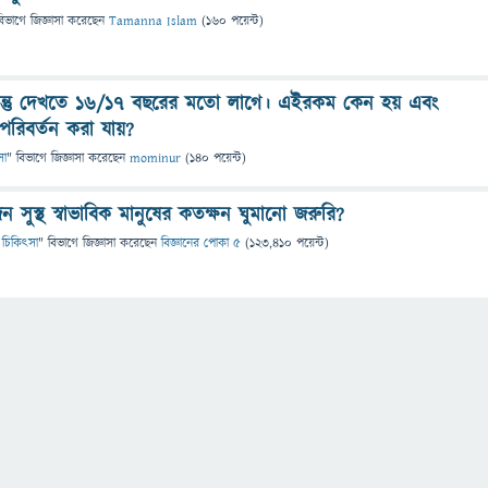
বিভাগে
জিজ্ঞাসা
করেছেন
Tamanna Islam
(
160
পয়েন্ট)
ন্তু দেখতে ১৬/১৭ বছরের মতো লাগে। এইরকম কেন হয় এবং
রিবর্তন করা যায়?
সা
" বিভাগে
জিজ্ঞাসা
করেছেন
mominur
(
140
পয়েন্ট)
সুস্থ স্বাভাবিক মানুষের কতক্ষন ঘুমানো জরুরি?
য ও চিকিৎসা
" বিভাগে
জিজ্ঞাসা
করেছেন
বিজ্ঞানের পোকা ৫
(
123,410
পয়েন্ট)