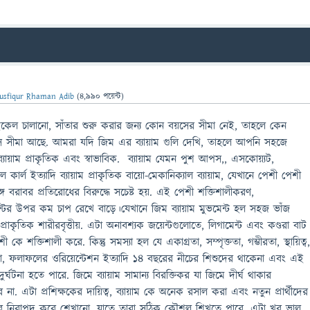
usfiqur Rhaman Adib
(
4,990
পয়েন্ট)
সাইকেল চালানো, সাঁতার শুরু করার জন্য কোন বয়সের সীমা নেই, তাহলে কেন
স সীমা আছে. আমরা যদি জিম এর ব্যায়াম গুলি দেখি, তাহলে আপনি সহজে
ায়াম প্রাকৃতিক এবং স্বাভাবিক. ব্যায়াম যেমন পুশ আপস,, এসকোয়্যট,
কার্ল ইত্যাদি ব্যায়াম প্রাকৃতিক বায়ো-মেকানিক্যাল ব্যায়াম, যেখানে পেশী পেশী
ে বরাবর প্রতিরোধের বিরুদ্ধে সচেষ্ট হয়. এই পেশী শক্তিশালীকরণ,
্টের উপর কম চাপ রেখে বাড়ে।যেখানে জিম ব্যায়াম মুভমেন্ট হল সহজ ভাঁজ
রাকৃতিক শারীরবৃত্তীয়. এটা অনাবশ্যক জয়েন্টগুলোতে, লিগামেন্ট এবং কণ্ডরা বাট
শক্তিশালী করে. কিন্তু সমস্যা হল যে একাগ্রতা, সম্পৃক্ততা, গম্ভীরতা, স্থায়িত্ব
নতা, ফলাফলের ওরিয়েন্টেশন ইত্যাদি 14 বছরের নীচের শিশুদের থাকেনা এবং এই
্ঘটনা হতে পারে. জিমে ব্যায়াম সামান্য বিরক্তিকর যা জিমে দীর্ঘ থাকার
া. এটা প্রশিক্ষকের দায়িত্ব, ব্যায়াম কে অনেক রসাল করা এবং নতুন প্রার্থীদের
াবে নিরাপদ করে শেখানো, যাতে তারা সঠিক কৌশল শিখতে পারে. এটা খুব ভাল