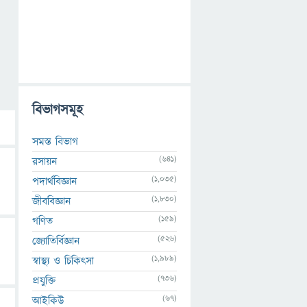
বিভাগসমূহ
সমস্ত বিভাগ
(641)
রসায়ন
(1,035)
পদার্থবিজ্ঞান
(1,830)
জীববিজ্ঞান
(159)
গণিত
(526)
জ্যোতির্বিজ্ঞান
(1,989)
স্বাস্থ্য ও চিকিৎসা
(736)
প্রযুক্তি
(67)
আইকিউ