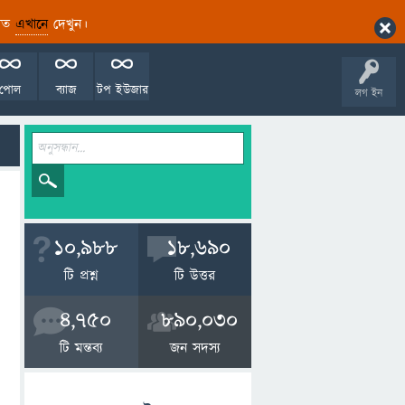
ারিত
এখানে
দেখুন।
পোল
ব্যাজ
টপ ইউজার
লগ ইন
10,988
18,690
টি প্রশ্ন
টি উত্তর
4,750
890,030
টি মন্তব্য
জন সদস্য