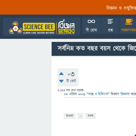
বিজ্ঞান ও প্রযুক্
বী হোম
প্রশ্ন
গরমাগরম
সর্বনিম্ন কত বছর বয়স থেকে জি
+3
টি ভোট
3,754
বার দেখা হয়েছে
08 এপ্রিল 2021
"
স্বাস্থ্য ও চিকিৎসা
" বিভাগে
জিজ্ঞাসা
কর
যাওয়া
-
বয়স