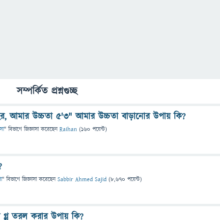
সম্পর্কিত প্রশ্নগুচ্ছ
, আমার উচ্চতা ৫'৩" আমার উচ্চতা বাড়ানোর উপায় কি?
ৎসা
" বিভাগে
জিজ্ঞাসা
করেছেন
Raihan
(
160
পয়েন্ট)
?
া
" বিভাগে
জিজ্ঞাসা
করেছেন
Sabbir Ahmed Sajid
(
8,670
পয়েন্ট)
 গ্লু তরল করার উপায় কি?