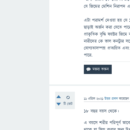
যে জিমের মেশিন নিরাপদ এবং 
এটা পরামর্শ দেওয়া হয় যে 1
ছাড়াই অর্জন করা যেতে পার
প্রাকৃতিক বৃদ্ধি ফ্যাক্টর জি
নারীদের কে ভাল কনট্যুর সঙ্গ
যোগ্যতাসম্পন্ন প্রত্যয়িত এব
পারে.
0
11 এপ্রিল 2021
উত্তর প্রদান
করেছে
টি ভোট
১৮ বছর বয়স থেকে।
এ বয়সে শরীর পরিপূর্ণ ভাব
থাকে যা জিম করার জন্য উপ