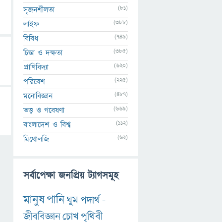
(81)
সৃজনশীলতা
(388)
লাইফ
(749)
বিবিধ
(385)
চিন্তা ও দক্ষতা
(620)
প্রাণিবিদ্যা
(225)
পরিবেশ
(487)
মনোবিজ্ঞান
(669)
তত্ত্ব ও গবেষণা
(112)
বাংলাদেশ ও বিশ্ব
(62)
মিথোলজি
সর্বাপেক্ষা জনপ্রিয় ট্যাগসমূহ
মানুষ
পানি
ঘুম
পদার্থ
-
জীববিজ্ঞান
চোখ
পৃথিবী