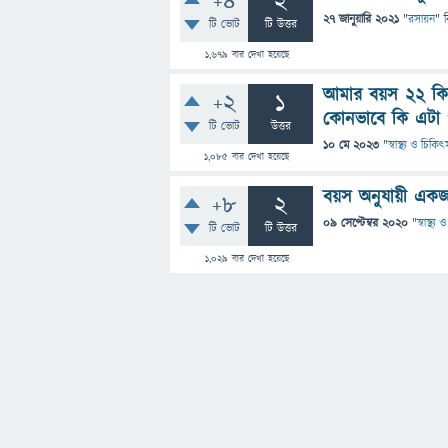
+4
2
27 জানুয়ারি 2021
"
রসায়ন
" 
টি ভোট
টি উত্তর
1,679
বার দেখা হয়েছে
আমার বয়স ২২ কি
+2
1
কোনভাবে কি এটা প
টি ভোট
উত্তর
10 মে 2023
"
স্বাস্থ্য ও চিকিৎ
1,085
বার দেখা হয়েছে
বয়স অনুযায়ী একজন 
+8
2
09 সেপ্টেম্বর 2020
"
স্বাস্থ্
টি ভোট
টি উত্তর
1,029
বার দেখা হয়েছে