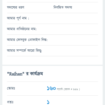
সদস্যের ধরণ
নিবন্ধিত সদস্য
আমার পূর্ণ নাম :
আমার প্রতিষ্ঠানের নাম:
আমার ফেসবুক প্রোফাইল লিঙ্ক:
আমার সম্পর্কে আরো কিছু:
"Raihan" র কার্যক্রম
160
স্কোরঃ
পয়েন্ট (র‌্যাংক #
999
)
1
প্রশ্নঃ