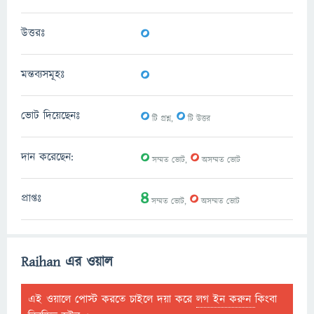
0
উত্তরঃ
0
মন্তব্যসমূহঃ
0
0
ভোট দিয়েছেনঃ
টি প্রশ্ন,
টি উত্তর
0
0
দান করেছেন:
সম্মত ভোট,
অসম্মত ভোট
4
0
প্রাপ্তঃ
সম্মত ভোট,
অসম্মত ভোট
Raihan এর ওয়াল
এই ওয়ালে পোস্ট করতে চাইলে দয়া করে
লগ ইন করুন
কিংবা