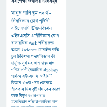
সর্বাপেক্ষা জনপ্রিয় ট্যাগসমূহ
মানুষ
পানি
ঘুম
পদার্থ
-
জীববিজ্ঞান
চোখ
পৃথিবী
এইচএসসি-উদ্ভিদবিজ্ঞান
এইচএসসি-প্রাণীবিজ্ঞান
রোগ
রাসায়নিক
#ask
শরীর
রক্ত
আলো
#science
মোবাইল
ক্ষতি
চুল
চিকিৎসা
পদার্থবিজ্ঞান
কী
প্রযুক্তি
সূর্য
মহাকাশ
স্বাস্থ্য
মাথা
গণিত
প্রাণী
বৈজ্ঞানিক
#biology
পার্থক্য
এইচএসসি-আইসিটি
বিজ্ঞান
খাওয়া
গরম
#জানতে
শীতকাল
ডিম
বৃষ্টি
চাঁদ
কেন
কারণ
কাজ
বিদ্যুৎ
রং
সাপ
রাত
মনোবিজ্ঞান
শক্তি
উপকারিতা
লাল