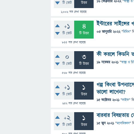
16 ফেব্রুয়ারি 2022
"
স্বাস্থ্য
টি ভোট
উত্তর
1,006
বার দেখা হয়েছে
ইন্টারের সাইন্সে
+1
4
05 জানুয়ারি 2022
"
বিবিধ
" ব
টি ভোট
টি উত্তর
855
বার দেখা হয়েছে
কী করলে কিডনি ভ
0
3
19 নভেম্বর 2021
"
স্বাস্থ্য ও 
টি ভোট
টি উত্তর
568
বার দেখা হয়েছে
গল্প কিংবা উপন্য
+1
1
ভালো লাগেনা?
টি ভোট
উত্তর
15 অক্টোবর 2021
"
লাইফ
" ব
652
বার দেখা হয়েছে
বারবার বিষন্নতায়
+2
1
15 জুন 2021
"
মনোবিজ্ঞান
" ব
টি ভোট
উত্তর