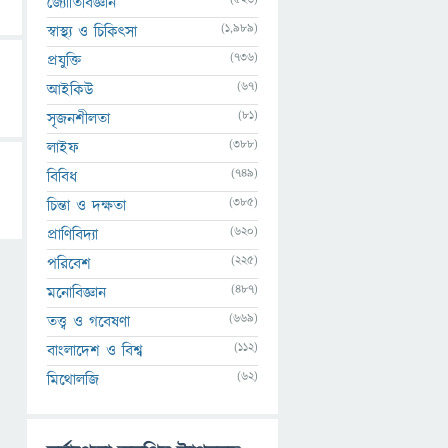
জ্যোতির্বিজ্ঞান
(1,989)
স্বাস্থ্য ও চিকিৎসা
(736)
প্রযুক্তি
(67)
আইকিউ
(81)
সৃজনশীলতা
(388)
লাইফ
(749)
বিবিধ
(385)
চিন্তা ও দক্ষতা
(620)
প্রাণিবিদ্যা
(225)
পরিবেশ
(487)
মনোবিজ্ঞান
(669)
তত্ত্ব ও গবেষণা
(112)
বাংলাদেশ ও বিশ্ব
(62)
মিথোলজি