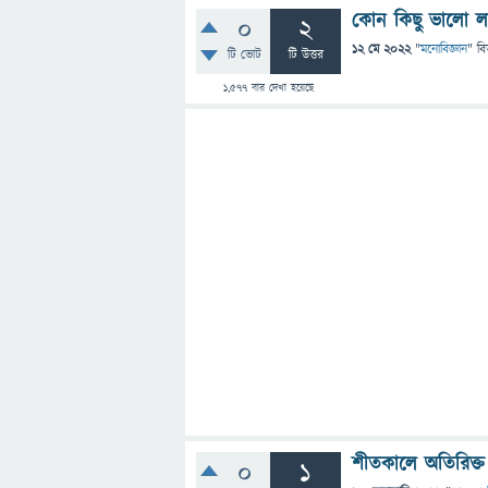
কোন কিছু ভালো ল
0
2
12 মে 2022
"
মনোবিজ্ঞান
" বি
টি ভোট
টি উত্তর
1,577
বার দেখা হয়েছে
শীতকালে অতিরিক্
0
1