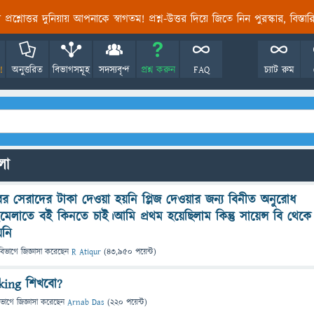
তির প্রশ্নোত্তর দুনিয়ায় আপনাকে স্বাগতম! প্রশ্ন-উত্তর দিয়ে জিতে নিন পুরস্কার, বিস্ত
!
অনুত্তরিত
বিভাগসমূহ
সদস্যবৃন্দ
প্রশ্ন করুন
FAQ
চ্যাট রুম
লো
 সেরাদের টাকা দেওয়া হয়নি প্লিজ দেওয়ার জন্য বিনীত অনুরোধ
মেলাতে বই কিনতে চাই।আমি প্রথম হয়েছিলাম কিন্তু সায়েন্স বি থেকে
য়নি
বিভাগে
জিজ্ঞাসা
করেছেন
R Atiqur
(
43,950
পয়েন্ট)
king শিখবো?
িভাগে
জিজ্ঞাসা
করেছেন
Arnab Das
(
220
পয়েন্ট)