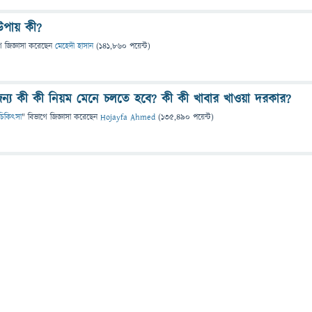
উপায় কী?
ে
জিজ্ঞাসা
করেছেন
মেহেদী হাসান
(
141,860
পয়েন্ট)
জন্য কী কী নিয়ম মেনে চলতে হবে? কী কী খাবার খাওয়া দরকার?
ও চিকিৎসা
" বিভাগে
জিজ্ঞাসা
করেছেন
Hojayfa Ahmed
(
135,490
পয়েন্ট)