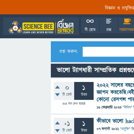
বিজ্ঞান ও প্রযুক্
বী হোম
প্রশ্ন
গরমাগরম
প্রশ্ন করুন:
ভালো ট্যাগধারী সাম্প্রতিক প্রশ্নগু
2022 সালের বছরের
0
1
জ্ঞাপন করতেছি।বই
টি ভোট
উত্তর
কোনো রেসপন্স পা
424
বার দেখা হয়েছে
16 ফেব্রুয়ারি 2023
"
বিবিধ
" 
কীভাবে ভালো hac
+1
1
07 অগাস্ট 2022
"
প্রযুক্তি
" ব
টি ভোট
উত্তর