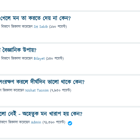
 গেলে মন তা করতে দেয় না কেন?
 বিভাগে
জিজ্ঞাসা
করেছেন
SH Sakib
(
160
পয়েন্ট)
 বৈজ্ঞানিক উপায়?
 বিভাগে
জিজ্ঞাসা
করেছেন
Bilayet
(
130
পয়েন্ট)
 সংরক্ষণ করলে দীর্ঘদিন ভালো থাকে কেন?
গে
জিজ্ঞাসা
করেছেন
Nishat Tasnim
(
7,950
পয়েন্ট)
ো নেই - অহেতুক মন খারাপ হয় কেন?
িভাগে
জিজ্ঞাসা
করেছেন
Admin
(
71,360
পয়েন্ট)