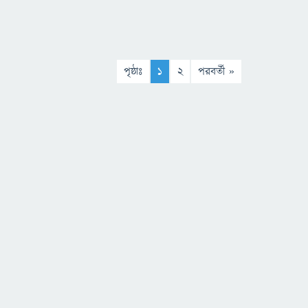
পৃষ্ঠাঃ
1
2
পরবর্তী »