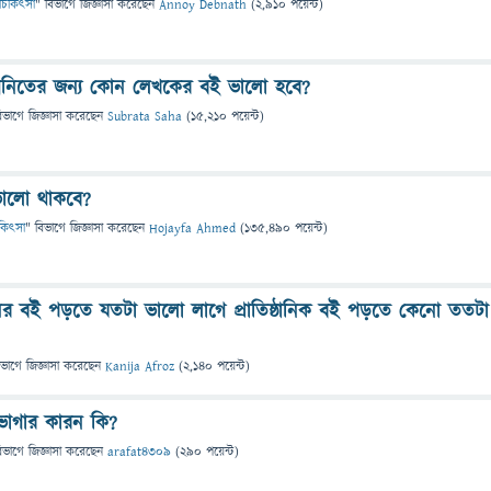
 ও চিকিৎসা
" বিভাগে
জিজ্ঞাসা
করেছেন
Annoy Debnath
(
2,910
পয়েন্ট)
র গনিতের জন্য কোন লেখকের বই ভালো হবে?
িভাগে
জিজ্ঞাসা
করেছেন
Subrata Saha
(
15,210
পয়েন্ট)
ালো থাকবে?
চিকিৎসা
" বিভাগে
জিজ্ঞাসা
করেছেন
Hojayfa Ahmed
(
135,490
পয়েন্ট)
াসের বই পড়তে যতটা ভালো লাগে প্রাতিষ্ঠানিক বই পড়তে কেনো ততটা
িভাগে
জিজ্ঞাসা
করেছেন
Kanija Afroz
(
2,140
পয়েন্ট)
 ভোগার কারন কি?
িভাগে
জিজ্ঞাসা
করেছেন
arafat4309
(
290
পয়েন্ট)