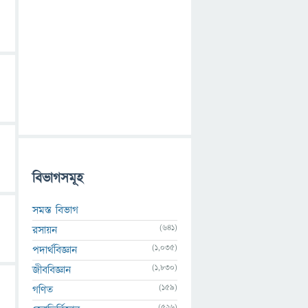
বিভাগসমূহ
সমস্ত বিভাগ
(641)
রসায়ন
(1,035)
পদার্থবিজ্ঞান
(1,830)
জীববিজ্ঞান
(159)
গণিত
(526)