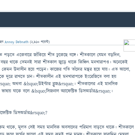
ছেন
Annoy Debnath
(
2,910
পয়েন্ট)
 পড়তে একেবারে জাঁকিয়ে শীত ঢুকেছে বঙ্গে। শীতকালে যেমন বড়দিন,
তুন বছর থাকে তেমনই সারা শীতকাল জুড়ে থাকে কিঞ্চিৎ মনখারাপও। অনেকেই
 কেমন উদাসীন হয়ে পড়েন। কাজের গতি তাঁদের মন্থর হয়ে যায়। এত আলো,
েকে দূরে রাখতে চান। শীতকালীন এই মনখারাপকে ইংরেজিতে বলা হয়
&rsquo; অথবা &lsquo;উইন্টার ব্লুজ&rsquo;। শীতকালের এই মানসিক
 ভাষায় যাকে বলে &lsquo;সিজনাল অ্যাফেক্টিভ ডিসঅর্ডার&rsquo;।
ফেক্টিভ ডিসঅর্ডার&rsquo;?
ভাব কম থাকে, মূলত সেই সময় মানসিক অবসাদের পরিমাণ বাড়তে থাকে। শীতকালে
বড় ফলে সূর্যের আলো এই সময় কমই পান মানুষ। শীতকালে সারাদিন মেঘলা