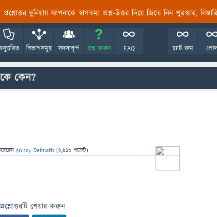
তির প্রশ্নোত্তর দুনিয়ায় আপনাকে স্বাগতম! প্রশ্ন-উত্তর দিয়ে জিতে নিন পুরস্কার, বিস্ত
অনুত্তরিত
বিভাগসমূহ
সদস্যবৃন্দ
প্রশ্ন করুন
FAQ
চ্যাট রুম
পো
াকে কেন?
করেছেন
Annoy Debnath
(
2,910
পয়েন্ট)
প্রশ্নোত্তরটি শেয়ার করুন