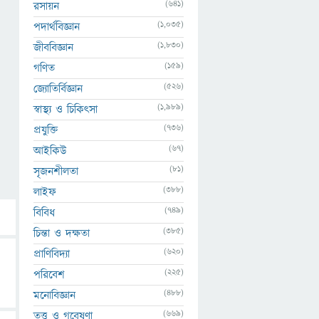
(641)
রসায়ন
(1,035)
পদার্থবিজ্ঞান
(1,830)
জীববিজ্ঞান
(159)
গণিত
(526)
জ্যোতির্বিজ্ঞান
(1,989)
স্বাস্থ্য ও চিকিৎসা
(736)
প্রযুক্তি
(67)
আইকিউ
(81)
সৃজনশীলতা
(388)
লাইফ
(749)
বিবিধ
(385)
চিন্তা ও দক্ষতা
(620)
প্রাণিবিদ্যা
(225)
পরিবেশ
(488)
মনোবিজ্ঞান
(669)
তত্ত্ব ও গবেষণা