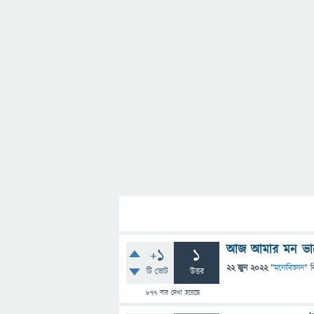
আজ আমার মন ভাল
+1
1
22 জুন 2022
"
মনোবিজ্ঞান
" ব
টি ভোট
উত্তর
877
বার দেখা হয়েছে