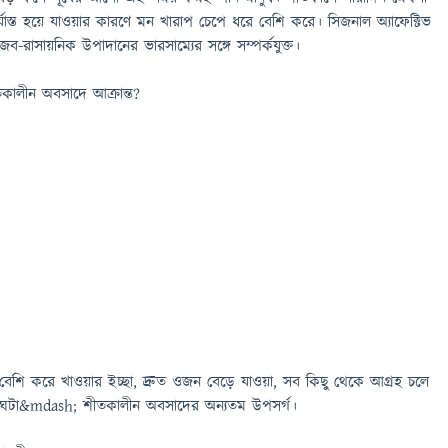
র্যাস্ত হয়ে যাওয়ার কারণে মন খারাপ চেপে ধরে বেশি করে। সিজনাল অ্যাফেক্টিভ
জৈব-রাসায়নিক উপাদানের ভারসাম্যের সঙ্গে সম্পর্কযুক্ত।
কালীন অবসাদে আক্রান্ত?
য়া, বেশি করে খাওয়ার ইচ্ছা, দ্রুত ওজন বেড়ে যাওয়া, সব কিছু থেকে আগ্রহ চলে
াঘাত ঘটা&mdash; শীতকালীন অবসাদের অন্যতম উপসর্গ।