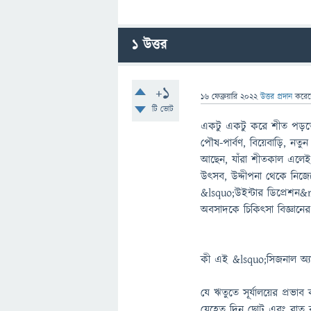
1
উত্তর
+1
16 ফেব্রুয়ারি 2022
উত্তর প্রদান
করে
টি ভোট
একটু একটু করে শীত পড়তে
পৌষ-পার্বণ, বিয়েবাড়ি, ন
আছেন, যাঁরা শীতকাল এলেই
উৎসব, উদ্দীপনা থেকে নিজ
&lsquo;উইন্টার ডিপ্রেশন
অবসাদকে চিকিৎসা বিজ্ঞানের
কী এই &lsquo;সিজনাল অ্যা
যে ঋতুতে সূর্যালয়ের প্র
যেহেতু দিন ছোট এবং রাত 