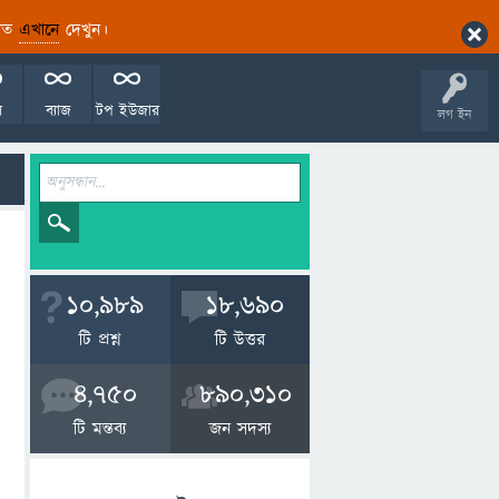
ারিত
এখানে
দেখুন।
ল
ব্যাজ
টপ ইউজার
লগ ইন
10,989
18,690
টি প্রশ্ন
টি উত্তর
4,750
890,310
টি মন্তব্য
জন সদস্য