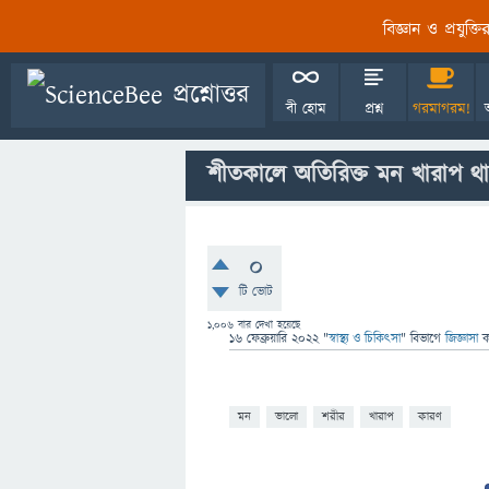
বিজ্ঞান ও প্রযুক্
বী হোম
প্রশ্ন
গরমাগরম!
শীতকালে অতিরিক্ত মন খারাপ থ
0
টি ভোট
1,006
বার দেখা হয়েছে
16 ফেব্রুয়ারি 2022
"
স্বাস্থ্য ও চিকিৎসা
" বিভাগে
জিজ্ঞাসা
মন
ভালো
শরীর
খারাপ
কারণ