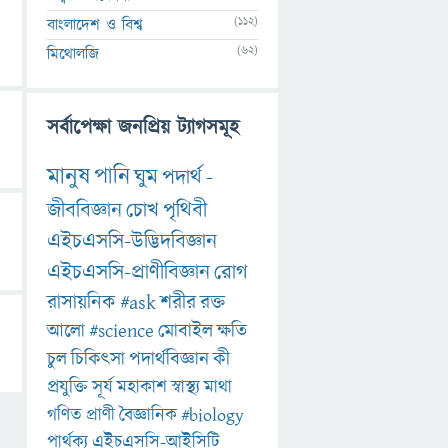
(112)
বাংলাদেশ ও বিশ্ব
(62)
মিথোলজি
সর্বাপেক্ষা জনপ্রিয় ট্যাগসমূহ
মানুষ
পানি
ঘুম
পদার্থ
-
জীববিজ্ঞান
চোখ
পৃথিবী
এইচএসসি-উদ্ভিদবিজ্ঞান
এইচএসসি-প্রাণীবিজ্ঞান
রোগ
রাসায়নিক
#ask
শরীর
রক্ত
আলো
#science
মোবাইল
ক্ষতি
চুল
চিকিৎসা
পদার্থবিজ্ঞান
কী
প্রযুক্তি
সূর্য
মহাকাশ
স্বাস্থ্য
মাথা
গণিত
প্রাণী
বৈজ্ঞানিক
#biology
পার্থক্য
এইচএসসি-আইসিটি