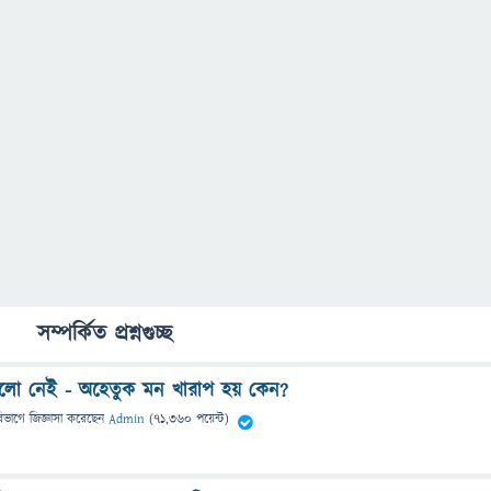
সম্পর্কিত প্রশ্নগুচ্ছ
ো নেই - অহেতুক মন খারাপ হয় কেন?
িভাগে
জিজ্ঞাসা
করেছেন
Admin
(
71,360
পয়েন্ট)