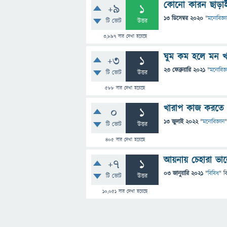
কোনো কারন ছাড়াই
+9
1
13 ডিসেম্বর 2020
"
মনোবিজ্ঞ
টি ভোট
উত্তর
3,897
বার দেখা হয়েছে
ঘুম কম হলে মন খ
+3
1
23 ফেব্রুয়ারি 2021
"
মনোবিজ্
টি ভোট
উত্তর
588
বার দেখা হয়েছে
খারাপ কাজ করতে
0
1
13 জুলাই 2022
"
মনোবিজ্ঞান
"
টি ভোট
উত্তর
405
বার দেখা হয়েছে
আয়নায় চেহারা ভা
+7
1
03 জানুয়ারি 2021
"
বিবিধ
" ব
টি ভোট
উত্তর
10,051
বার দেখা হয়েছে