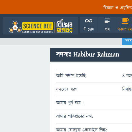
বিজ্ঞান ও প্রযুক্
বী হোম
প্রশ্ন
গরমাগরম
সদস
সদস্যঃ Habibur Rahman
আমি সদস্য হয়েছি
4 বছ
সদস্যের ধরণ
নিবন্
আমার পূর্ণ নাম :
আমার প্রতিষ্ঠানের নাম:
আমার ফেসবুক প্রোফাইল লিঙ্ক: