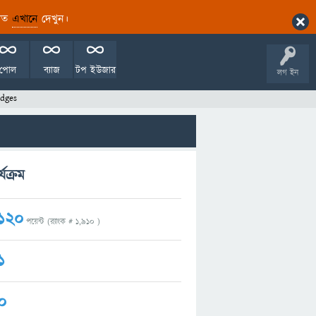
ারিত
এখানে
দেখুন।
পোল
ব্যাজ
টপ ইউজার
লগ ইন
dges
যক্রম
120
পয়েন্ট (র‌্যাংক #
1,910
)
1
0