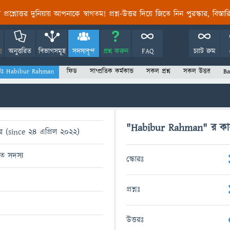
তির প্রশ্নোত্তর দুনিয়ায় আপনাকে স্বাগতম! প্রশ্ন-উত্তর দিয়ে জিতে নিন পুরস্কার, বিস্ত
!
অনুত্তরিত
বিভাগসমূহ
সদস্যবৃন্দ
প্রশ্ন করুন
FAQ
চ্যাট রুম
্যঃ Habibur Rahman
ফিড
সাম্প্রতিক কর্মকান্ড
সকল প্রশ্ন
সকল উত্তর
Ba
"Habibur Rahman" র কার্
র (since 24 এপ্রিল 2022)
ধিত সদস্য
স্কোরঃ
প্রশ্নঃ
উত্তরঃ