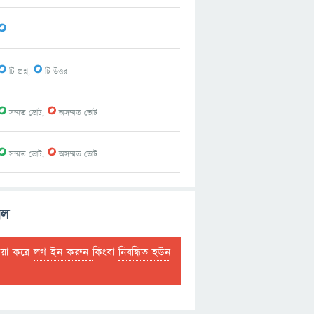
0
0
0
টি প্রশ্ন,
টি উত্তর
0
0
সম্মত ভোট,
অসম্মত ভোট
0
0
সম্মত ভোট,
অসম্মত ভোট
াল
দয়া করে
লগ ইন করুন
কিংবা
নিবন্ধিত হউন