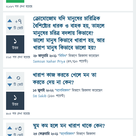
3,897
বার দেখা হয়েছে
ক্রোমোজোম যদি মানুষের চারিত্রিক
+7
বৈশিষ্ট্যের ধারক ও বাহক হয়, তাহলে
টি ভোট
মানুষের চরিত্র বদলায় কিভাবে?
1
ভালো মানুষ কিভাবে খারাপ হয়, আর
খারাপ মানুষ কিভাবে ভালো হয়?
উত্তর
28 জানুয়ারি 2021
"
বিবিধ
" বিভাগে
জিজ্ঞাসা
করেছেন
565
বার দেখা হয়েছে
Samsun Nahar Priya
(
47,710
পয়েন্ট)
খারাপ কাজ করতে গেলে মন তা
0
করতে দেয় না কেন?
টি ভোট
13 জুলাই 2022
"
মনোবিজ্ঞান
" বিভাগে
জিজ্ঞাসা
করেছেন
1
SH Sakib
(
160
পয়েন্ট)
উত্তর
405
বার দেখা হয়েছে
ঘুম কম হলে মন খারাপ থাকে কেন?
+3
23 ফেব্রুয়ারি 2021
"
মনোবিজ্ঞান
" বিভাগে
জিজ্ঞাসা
টি ভোট