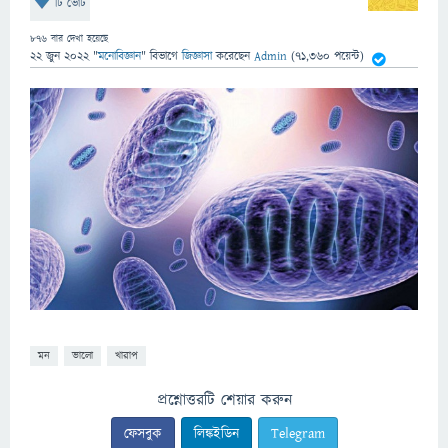
টি ভোট
876
বার দেখা হয়েছে
22 জুন 2022
"
মনোবিজ্ঞান
" বিভাগে
জিজ্ঞাসা
করেছেন
Admin
(
71,360
পয়েন্ট)
মন
ভালো
খারাপ
প্রশ্নোত্তরটি শেয়ার করুন
ফেসবুক
লিঙ্কইডিন
Telegram