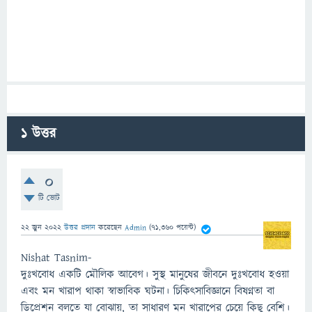
1
উত্তর
0
টি ভোট
22 জুন 2022
উত্তর প্রদান
করেছেন
Admin
(
71,360
পয়েন্ট)
Nishat Tasnim-
দুঃখবোধ একটি মৌলিক আবেগ। সুস্থ মানুষের জীবনে দুঃখবোধ হওয়া
এবং মন খারাপ থাকা স্বাভাবিক ঘটনা। চিকিৎসাবিজ্ঞানে বিষণ্নতা বা
ডিপ্রেশন বলতে যা বোঝায়, তা সাধারণ মন খারাপের চেয়ে কিছু বেশি।