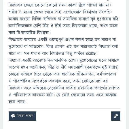
বিষণ্নতার ক্ষেত্রে কোনো কোনো সময় কারণ খুঁজে পাওয়া যায় না।
শরীর ও মনের ভেতর থেকে এই এন্ডোজেনাস বিষণ্নতার উৎপত্তি।
আবার কখনো বিভিন্ন ব্যক্তিগত বা সামাজিক কারণে সৃষ্ট দুঃখবোধ যদি
অযৌক্তিকভাবে বেশি তীব্র ও দীর্ঘ সময় বিরাজমান থাকে, তখন তাকে
বলে রি-অ্যাকটিভ বিষণ্নতা।
বিষণ্নতার অন্যতম একটি গুরুত্বপূর্ণ প্রধান লক্ষণ হচ্ছে মন খারাপ বা
দুঃখবোধ বা স্যাডনেস। কিন্তু কেবল এই মন খারাপকেই বিষণ্নতা বলা
যাবে না। মন খারাপ আর বিষণ্নতার কিছু পার্থক্য রয়েছে।
বিষণ্নতা একটি আবেগজনিত মানসিক রোগ। দুঃখবোধের মতো সাধারণ
আবেগ যখন অযৌক্তিক, তীব্র ও দীর্ঘ সময়ব্যাপী (কমপক্ষে দুই সপ্তাহ)
কোনো ব্যক্তিকে ঘিরে থেকে তার স্বাভাবিক জীবনযাপন, কর্মতৎপরতা
ও পারস্পরিক সম্পর্ককে বাধাগ্রস্ত করে, তখন সেটাকে বলা হয়
বিষণ্নতা। এতে মস্তিষ্কের সেরোটনিন জাতীয় রাসায়নিক পদার্থের গুণগত
ও পরিমাণগত তারতম্য ঘটে। যে কেউ যেকোনো সময় এতে আক্রান্ত
হতে পারে।