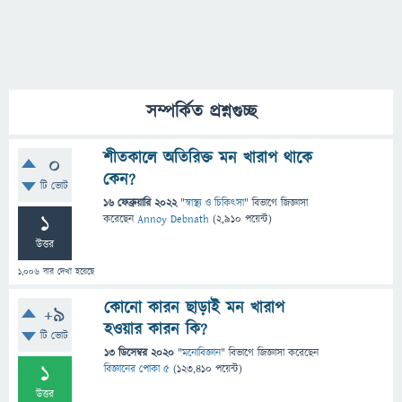
সম্পর্কিত প্রশ্নগুচ্ছ
শীতকালে অতিরিক্ত মন খারাপ থাকে
0
কেন?
টি ভোট
16 ফেব্রুয়ারি 2022
"
স্বাস্থ্য ও চিকিৎসা
" বিভাগে
জিজ্ঞাসা
1
করেছেন
Annoy Debnath
(
2,910
পয়েন্ট)
উত্তর
1,006
বার দেখা হয়েছে
কোনো কারন ছাড়াই মন খারাপ
+9
হওয়ার কারন কি?
টি ভোট
13 ডিসেম্বর 2020
"
মনোবিজ্ঞান
" বিভাগে
জিজ্ঞাসা
করেছেন
1
বিজ্ঞানের পোকা ৫
(
123,410
পয়েন্ট)
উত্তর