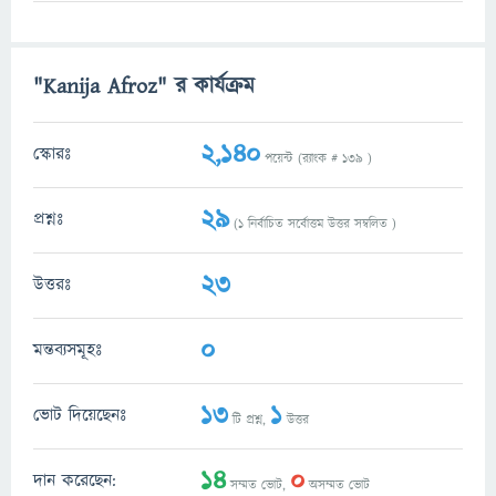
"Kanija Afroz" র কার্যক্রম
2,140
স্কোরঃ
পয়েন্ট (র‌্যাংক #
139
)
29
প্রশ্নঃ
(
1
নির্বাচিত সর্বোত্তম উত্তর সম্বলিত )
23
উত্তরঃ
0
মন্তব্যসমূহঃ
13
1
ভোট দিয়েছেনঃ
টি প্রশ্ন,
উত্তর
14
0
দান করেছেন:
সম্মত ভোট,
অসম্মত ভোট