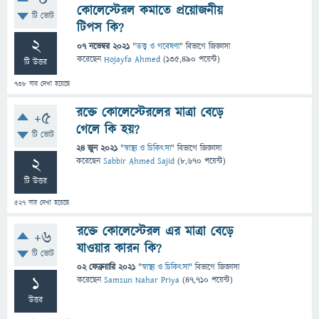
0
কোলেস্টেরল কমাতে প্রয়োজনীয়
টি ভোট
টিপস কি?
2
07 নভেম্বর 2021
"
তত্ত্ব ও গবেষণা
" বিভাগে
জিজ্ঞাসা
করেছেন
Hojayfa Ahmed
(
135,490
পয়েন্ট)
টি উত্তর
738
বার দেখা হয়েছে
রক্তে কোলেস্টেরলের মাত্রা বেড়ে
+5
গেলে কি হয়?
টি ভোট
24 জুন 2021
"
স্বাস্থ্য ও চিকিৎসা
" বিভাগে
জিজ্ঞাসা
2
করেছেন
Sabbir Ahmed Sajid
(
8,670
পয়েন্ট)
টি উত্তর
527
বার দেখা হয়েছে
রক্তে কোলেস্টেরল এর মাত্রা বেড়ে
+6
যাওয়ার কারন কি?
টি ভোট
02 ফেব্রুয়ারি 2021
"
স্বাস্থ্য ও চিকিৎসা
" বিভাগে
জিজ্ঞাসা
1
করেছেন
Samsun Nahar Priya
(
47,710
পয়েন্ট)
উত্তর