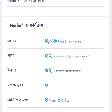
আমার সম্পর্কে আরো কিছু:
"Nadia" র কার্যক্রম
4,030
স্কোরঃ
পয়েন্ট (র‌্যাংক #
93
)
52
প্রশ্নঃ
(
1
নির্বাচিত সর্বোত্তম উত্তর সম্বলিত )
62
উত্তরঃ
(
1
সর্বোত্তম হিসাবে নির্বাচিত )
0
মন্তব্যসমূহঃ
4
4
ভোট দিয়েছেনঃ
টি প্রশ্ন,
টি উত্তর