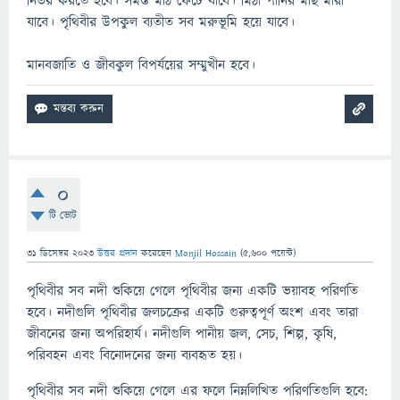
নির্ভর করতে হবে। সমস্ত মাঠ ফেটে যাবে। মিঠা পানির মাছ মারা
যাবে। পৃথিবীর উপকুল ব্যতীত সব মরুভূমি হয়ে যাবে।
মানবজাতি ও জীবকুল বিপর্যয়ের সম্মুখীন হবে।
0
টি ভোট
31 ডিসেম্বর 2023
উত্তর প্রদান
করেছেন
Monjil Hossain
(
5,600
পয়েন্ট)
পৃথিবীর সব নদী শুকিয়ে গেলে পৃথিবীর জন্য একটি ভয়াবহ পরিণতি
হবে। নদীগুলি পৃথিবীর জলচক্রের একটি গুরুত্বপূর্ণ অংশ এবং তারা
জীবনের জন্য অপরিহার্য। নদীগুলি পানীয় জল, সেচ, শিল্প, কৃষি,
পরিবহন এবং বিনোদনের জন্য ব্যবহৃত হয়।
পৃথিবীর সব নদী শুকিয়ে গেলে এর ফলে নিম্নলিখিত পরিণতিগুলি হবে: