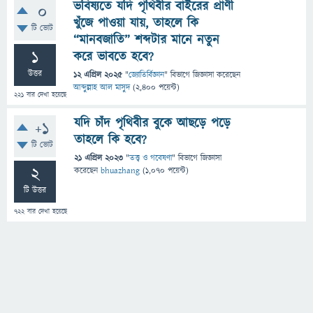
ভবিষ্যতে যদি পৃথিবীর বাইরের প্রাণী
0
খুঁজে পাওয়া যায়, তাহলে কি
টি ভোট
“মানবজাতি” শব্দটার মানে নতুন
1
করে ভাবতে হবে?
উত্তর
12 এপ্রিল 2025
"
জ্যোতির্বিজ্ঞান
" বিভাগে
জিজ্ঞাসা
করেছেন
আব্দুল্লাহ আল মাসুদ
(
2,400
পয়েন্ট)
221
বার দেখা হয়েছে
যদি চাঁদ পৃথিবীর বুকে আছড়ে পড়ে
+1
তাহলে কি হবে?
টি ভোট
21 এপ্রিল 2023
"
তত্ত্ব ও গবেষণা
" বিভাগে
জিজ্ঞাসা
2
করেছেন
bhuazhang
(
1,070
পয়েন্ট)
টি উত্তর
722
বার দেখা হয়েছে