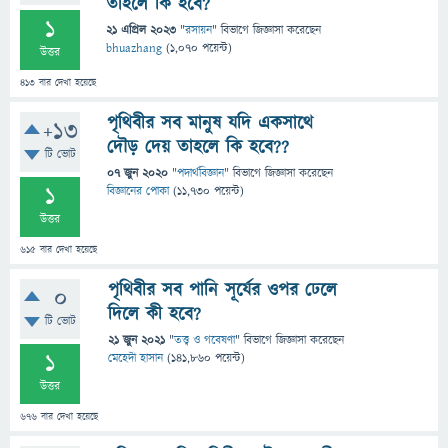
তাহলে কি হবে?
1
21 এপ্রিল 2023
"
রসায়ন
" বিভাগে
জিজ্ঞাসা
করেছেন
bhuazhang
(
1,070
পয়েন্ট)
উত্তর
413
বার দেখা হয়েছে
পৃথিবীর সব মানুষ যদি একসাথে
+13
দৌড় দেয় তাহলে কি হবে??
টি ভোট
07 জুন 2020
"
পদার্থবিজ্ঞান
" বিভাগে
জিজ্ঞাসা
করেছেন
1
বিজ্ঞানের পোকা
(
11,730
পয়েন্ট)
উত্তর
615
বার দেখা হয়েছে
পৃথিবীর সব পানি সূর্যের ওপর ঢেলে
0
দিলে কী হবে?
টি ভোট
21 জুন 2021
"
তত্ত্ব ও গবেষণা
" বিভাগে
জিজ্ঞাসা
করেছেন
1
মেহেদী হাসান
(
141,860
পয়েন্ট)
উত্তর
676
বার দেখা হয়েছে