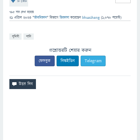
টি ভোট
795
বার দেখা হয়েছে
21 এপ্রিল 2023
"
জীববিজ্ঞান
" বিভাগে
জিজ্ঞাসা
করেছেন
bhuazhang
(
1,070
পয়েন্ট)
পৃথিবী
পানি
প্রশ্নোত্তরটি শেয়ার করুন
ফেসবুক
লিঙ্কইডিন
Telegram