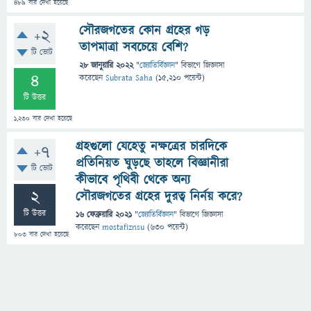
489
বার দেখা হয়েছে
সৌরজগতের কোন গ্রহের গড়
+2
তাপমাত্রা সবচেয়ে বেশি?
টি ভোট
28 জানুয়ারি 2022
"
জ্যোতির্বিজ্ঞান
" বিভাগে
জিজ্ঞাসা
4
করেছেন
Subrata Saha
(
15,210
পয়েন্ট)
টি উত্তর
1,230
বার দেখা হয়েছে
গ্রহগুলো যেহেতু নক্ষত্রের চারদিকে
+7
প্রতিনিয়ত ঘুড়ছে তাহলে বিজ্ঞানীরা
টি ভোট
কীভাবে পৃথিবী থেকে অন্য
2
সৌরজগতের গ্রহের দুরত্ব নির্নয় করে?
টি উত্তর
16 ফেব্রুয়ারি 2021
"
জ্যোতির্বিজ্ঞান
" বিভাগে
জিজ্ঞাসা
করেছেন
mostafiznsu
(
630
পয়েন্ট)
803
বার দেখা হয়েছে