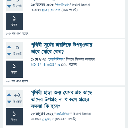
0
13 ডিসেম্বর 2023
"
পদার্থবিজ্ঞান
" বিভাগে
জিজ্ঞাসা
টি ভোট
করেছেন
HM Hasnain
(
190
পয়েন্ট)
1
উত্তর
509
বার দেখা হয়েছে
পৃথিবী সূর্যের চারদিকে উপবৃওকার
0
ভাবে ঘোরে কেন?
টি ভোট
11 মে 2023
"
জ্যোতির্বিজ্ঞান
" বিভাগে
জিজ্ঞাসা
করেছেন
1
MD. SAJIB HOSSAIN
(
120
পয়েন্ট)
উত্তর
928
বার দেখা হয়েছে
পৃথিবী ছাড়া অন্য যেসব গ্রহ আছে
+2
তাদের উপগ্রহ না থাকলে গ্রহের
টি ভোট
সমস্যা কি হবে?
1
28 জানুয়ারি 2022
"
জ্যোতির্বিজ্ঞান
" বিভাগে
জিজ্ঞাসা
করেছেন
R Atiqur
(
43,950
পয়েন্ট)
উত্তর