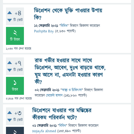
ডিপ্রেশন থেকে মুক্তি পাওয়ার উপায়
+4
কি?
টি ভোট
12 ফেব্রুয়ারি 2021
"
বিবিধ
" বিভাগে
জিজ্ঞাসা
করেছেন
2
Pushpita Roy
(
5,630
পয়েন্ট)
টি উত্তর
1,043
বার দেখা হয়েছে
রাত গভীর হওয়ার সাথে সাথে
+7
ডিপ্রেশন, আবেগ, দুঃখ বাড়তে থাকে,
টি ভোট
ঘুম আসে না, এমনটা হওয়ার কারণ
1
কী?
উত্তর
02 ফেব্রুয়ারি 2021
"
স্বাস্থ্য ও চিকিৎসা
" বিভাগে
জিজ্ঞাসা
করেছেন
মেহেদী হাসান
(
141,860
পয়েন্ট)
5,469
বার দেখা হয়েছে
ডিপ্রেশনে যাওয়ার পর মস্তিষ্কের
+3
কীরকম পরিবর্তন ঘটে?
টি ভোট
01 ফেব্রুয়ারি 2021
"
বিবিধ
" বিভাগে
জিজ্ঞাসা
করেছেন
2
Hojayfa Ahmed
(
135,490
পয়েন্ট)