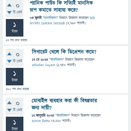
প্যানিক পাউচ কি সত্যিই মানসিক
0
চাপ কমাতে সাহায্য করে?
টি ভোট
04 জুলাই
"
মনোবিজ্ঞান
" বিভাগে
জিজ্ঞাসা
করেছেন
MD
1
MYMO ZAMAN SHIHAB
(
2,760
পয়েন্ট)
উত্তর
37
বার দেখা হয়েছে
সিগারেট খেলে কি ডিপ্রেশন কমে?
0
17 মে 2023
"
জীববিজ্ঞান
" বিভাগে
জিজ্ঞাসা
করেছেন
টি ভোট
Athaher Sayem
(
1,750
পয়েন্ট)
1
উত্তর
380
বার দেখা হয়েছে
মোবাইল ব্যবহার করা কী বিষণ্ণতার
0
জন্য দায়ী?
টি ভোট
12 জানুয়ারি 2023
"
জীববিজ্ঞান
" বিভাগে
জিজ্ঞাসা
করেছেন
1
Ashim Datta
(
3,220
পয়েন্ট)
উত্তর