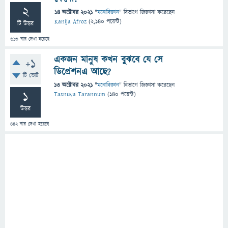
2
14 অক্টোবর 2021
"
মনোবিজ্ঞান
" বিভাগে
জিজ্ঞাসা
করেছেন
Kanija Afroz
(
2,140
পয়েন্ট)
টি উত্তর
613
বার দেখা হয়েছে
একজন মানুষ কখন বুঝবে যে সে
+1
ডিপ্রেশনএ আছে?
টি ভোট
13 অক্টোবর 2021
"
মনোবিজ্ঞান
" বিভাগে
জিজ্ঞাসা
করেছেন
1
Tasnuva Tarannum
(
140
পয়েন্ট)
উত্তর
442
বার দেখা হয়েছে