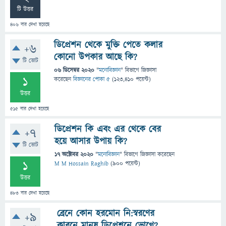
টি উত্তর
406
বার দেখা হয়েছে
ডিপ্রেশন থেকে মুক্তি পেতে কলার
+6
কোনো উপকার আছে কি?
টি ভোট
06 ডিসেম্বর 2020
"
মনোবিজ্ঞান
" বিভাগে
জিজ্ঞাসা
1
করেছেন
বিজ্ঞানের পোকা ৫
(
123,410
পয়েন্ট)
উত্তর
515
বার দেখা হয়েছে
ডিপ্রেশন কি এবং এর থেকে বের
+7
হয়ে আসার উপায় কি?
টি ভোট
17 অক্টোবর 2020
"
মনোবিজ্ঞান
" বিভাগে
জিজ্ঞাসা
করেছেন
1
M M Hossain Raghib
(
900
পয়েন্ট)
উত্তর
483
বার দেখা হয়েছে
ব্রেনে কোন হরমোন নি:স্বরণের
+9
কারনে মানুষ ডিপ্রেশনে ভোগে?