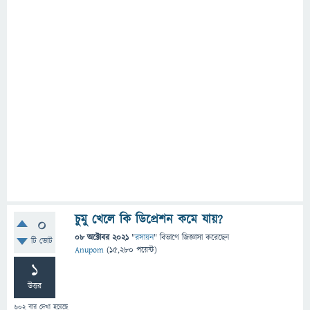
চুমু খেলে কি ডিপ্রেশন কমে যায়?
0
08 অক্টোবর 2021
"
রসায়ন
" বিভাগে
জিজ্ঞাসা
করেছেন
টি ভোট
Anupom
(
15,280
পয়েন্ট)
1
উত্তর
602
বার দেখা হয়েছে