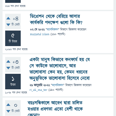
364
বার দেখা হয়েছে
ডিপ্রেশন থেকে বেরিয়ে আসার
+4
কার্যকরি পদক্ষেপ গুলো কি কি?
টি ভোট
02 মে 2022
"
মনোবিজ্ঞান
" বিভাগে
জিজ্ঞাসা
করেছেন
5
Huzzatul Islam
(
160
পয়েন্ট)
টি উত্তর
2,093
বার দেখা হয়েছে
একটা মানুষ কিভাবে কনফার্ম হয় যে
+3
সে কাউকে ভালোবাসে, আর
টি ভোট
ভালোবাসা কেন হয়, কেমন ধরনের
1
অনুভূতিকে ভালোবাসা হিসেবে নেবো
উত্তর
26 জানুয়ারি 2022
"
মনোবিজ্ঞান
" বিভাগে
জিজ্ঞাসা
করেছেন
ri_ak_ma_ter
(
190
পয়েন্ট)
1,079
বার দেখা হয়েছে
বয়ঃসন্ধিকালে আবেগ দ্বারা চালিত
0
হওয়ার প্রবণতা এতো বেশী থাকে
টি ভোট
কেনো?