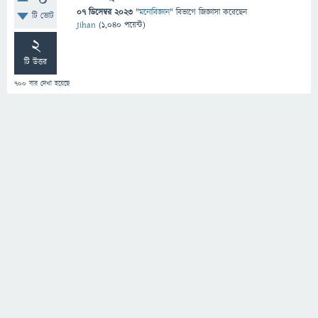
0
07 ডিসেম্বর 2023
"
মনোবিজ্ঞান
" বিভাগে
জিজ্ঞাসা
করেছেন
টি ভোট
Jihan
(
1,040
পয়েন্ট)
2
টি উত্তর
700
বার দেখা হয়েছে