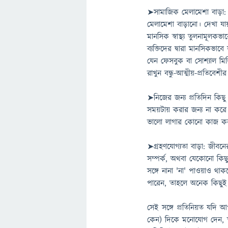
➤সামাজিক মেলামেশা বাড়া: দ
মেলামেশা বাড়ানো। দেখা যায়,
মানসিক স্বাস্থ্য তুলনামূলক
ব্যক্তিদের দ্বারা মানসিক
যেন ফেসবুক বা সোশ্যাল মিড
রাখুন বন্ধু-আত্মীয়-প্রতিবেশ
➤নিজের জন্য প্রতিদিন কিছু
সময়টায় করার জন্য না করে 
ভালো লাগার কোনো কাজ ক
➤গ্রহণযোগ্যতা বাড়া: জীবনের
সম্পর্ক, অথবা যেকোনো কিছু
সঙ্গে নানা 'না' পাওয়াও থা
পারেন, তাহলে অনেক কিছু
সেই সঙ্গে প্রতিনিয়ত যদ
কেন) দিকে মনোযোগ দেন, 