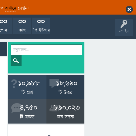
ারিত
এখানে
দেখুন।
পোল
ব্যাজ
টপ ইউজার
লগ ইন
10,988
18,690
টি প্রশ্ন
টি উত্তর
4,750
890,023
টি মন্তব্য
জন সদস্য