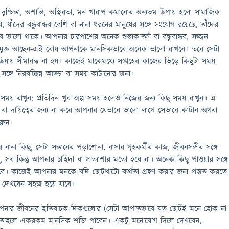
ুশ্চিন্তা, অশান্তি, অস্থিরতা, মন খারাপ কমানোর অন্যতম উপায় হলো সামাজিক
 যাঁদের বন্ধুবান্ধব বেশি বা নানা ধরনের মানুষের সঙ্গে সংযোগ রয়েছে, তাঁদের
ভাবে ভালো থাকে। আপনার চারপাশের অনেক শুভাকাঙ্ক্ষী বা বন্ধুবান্ধব, সজ্জন
ভাবে যুক্ত আছেন-এই বোধ আপনাকে মানসিকভাবে অনেক ভালো রাখবে। তবে সেটা
িয়ায় সীমাবদ্ধ না হয়। কাজেই মাঝেমধ্যে সপ্তাহের কাজের ভিড়ে কিছুটা সময়
ীর সঙ্গে নিরবচ্ছিন্ন আড্ডা বা সময় কাটানোর জন্য।
 সময় রাখুন: প্রতিদিন খুব অল্প সময় হলেও নিজের জন্য কিছু সময় রাখুন। এ
বা দায়িত্বের জন্য না করে আপনার যেভাবে ভালো লাগে সেভাবে কাটান অথবা
রুন।
 নানা কিছু, সেটা সন্তানের পড়াশোনা, বাসার গৃহকর্মীর কাজ, জীবনসঙ্গীর সঙ্গে
, সব কিন্তু আপনার চাহিদা বা প্রত্যাশার মতো হবে না। অনেক কিছু পাওয়ার সঙ্গে
কবে। কাজেই আপনার মনকে যদি ছোটখাটো ব্যর্থতা গ্রহণ করার জন্য প্রস্তুত করতে
ই দেখবেন সহজ হয়ে যাবে।
ি আপনার জীবনের ইতিবাচক দিকগুলোর (সেটা আপাতভাবে যত ছোটই মনে হোক না
তাহলে একরকম মানসিক শক্তি পাবেন। একটু মনোযোগ দিলে দেখবেন,