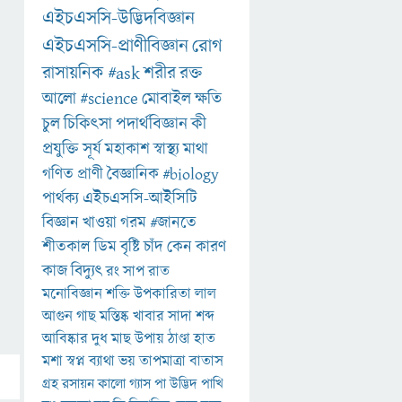
এইচএসসি-উদ্ভিদবিজ্ঞান
এইচএসসি-প্রাণীবিজ্ঞান
রোগ
রাসায়নিক
#ask
শরীর
রক্ত
আলো
#science
মোবাইল
ক্ষতি
চুল
চিকিৎসা
পদার্থবিজ্ঞান
কী
প্রযুক্তি
সূর্য
মহাকাশ
স্বাস্থ্য
মাথা
গণিত
প্রাণী
বৈজ্ঞানিক
#biology
পার্থক্য
এইচএসসি-আইসিটি
বিজ্ঞান
খাওয়া
গরম
#জানতে
শীতকাল
ডিম
বৃষ্টি
চাঁদ
কেন
কারণ
কাজ
বিদ্যুৎ
রং
সাপ
রাত
মনোবিজ্ঞান
শক্তি
উপকারিতা
লাল
আগুন
গাছ
মস্তিষ্ক
খাবার
সাদা
শব্দ
আবিষ্কার
দুধ
মাছ
উপায়
ঠাণ্ডা
হাত
মশা
স্বপ্ন
ব্যাথা
ভয়
তাপমাত্রা
বাতাস
গ্রহ
রসায়ন
কালো
গ্যাস
পা
উদ্ভিদ
পাখি