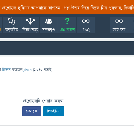
তির প্রশ্নোত্তর দুনিয়ায় আপনাকে স্বাগতম! প্রশ্ন-উত্তর দিয়ে জিতে নিন পুরস্কার, বিস্ত
!
অনুত্তরিত
বিভাগসমূহ
সদস্যবৃন্দ
প্রশ্ন করুন
FAQ
চ্যাট রুম
ে
জিজ্ঞাসা
করেছেন
Jihan
(
1,040
পয়েন্ট)
প্রশ্নোত্তরটি শেয়ার করুন
ফেসবুক
লিঙ্কইডিন