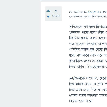
0
21 নভেম্বর 2023
উত্তর প্রদান
করেছ
টি ভোট
21 নভেম্বর 2023
সম্পাদিত
করেছেন
➤নিজেকে যথাসম্ভব রিলাক্সড র
'টেনসন্ড' থাকে বলে শরীর ও
নিয়মিত ব্যায়াম করুন অথবা
পরে অনেক রিলাক্সড বা শা
প্রতিদিন অন্তত দুই থেকে তিন
ধরে) লম্বা করে পেট ভরে শ্ব
করে দিতে হবে। এ রকম ১০-১
দিকে রাখুন। রিলাক্সেসনের
➤দুশ্চিন্তাকে প্রশ্রয় না: 
চিন্তা মাথায় আনে, যা শেষ
চিন্তা এলে সেটা নিয়ে না ভ
(যেসব কাজে আপনার মনোযোগ লা
সাহায্য হতে পারে।