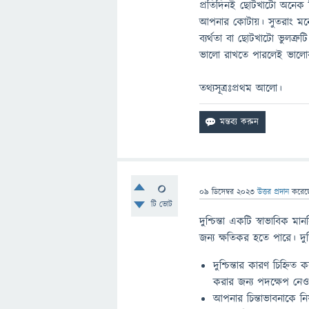
প্রতিদিনই ছোটখাটো অনেক ক
আপনার কোটায়। সুতরাং মন
ব্যর্থতা বা ছোটখাটো ভুলত্
ভালো রাখতে পারলেই ভালোব
তথ্যসূত্রঃপ্রথম আলো।
0
09 ডিসেম্বর 2023
উত্তর প্রদান
করে
টি ভোট
দুশ্চিন্তা একটি স্বাভাবিক মান
জন্য ক্ষতিকর হতে পারে। দুশ
দুশ্চিন্তার কারণ চিহ্ন
করার জন্য পদক্ষেপ নেও
আপনার চিন্তাভাবনাকে নিয়ন