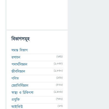
বিভাগসমূহ
সমস্ত বিভাগ
(641)
রসায়ন
(1,035)
পদার্থবিজ্ঞান
(1,830)
জীববিজ্ঞান
(159)
গণিত
(526)
জ্যোতির্বিজ্ঞান
(1,989)
স্বাস্থ্য ও চিকিৎসা
(736)
প্রযুক্তি
(67)
আইকিউ