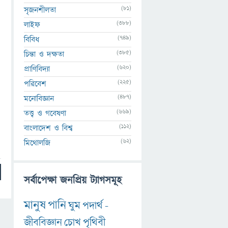
(81)
সৃজনশীলতা
(388)
লাইফ
(749)
বিবিধ
(385)
চিন্তা ও দক্ষতা
(620)
প্রাণিবিদ্যা
(225)
পরিবেশ
(487)
মনোবিজ্ঞান
(669)
তত্ত্ব ও গবেষণা
(112)
বাংলাদেশ ও বিশ্ব
(62)
মিথোলজি
সর্বাপেক্ষা জনপ্রিয় ট্যাগসমূহ
মানুষ
পানি
ঘুম
পদার্থ
-
জীববিজ্ঞান
চোখ
পৃথিবী