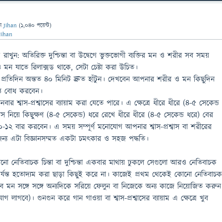
েন
Jihan
(
1,040
পয়েন্ট)
Jihan
াখুন: অতিরিক্ত দুশ্চিন্তা বা উদ্বেগে ভুক্তভোগী ব্যক্তির মন ও শরীর সব সময়
 মন যাতে রিলাক্সড থাকে, সেটা চেষ্টা করা উচিত।
 প্রতিদিন অন্তত ৪০ মিনিট দ্রুত হাঁটুন। দেখবেন আপনার শরীর ও মন কিছুদিন
ন্ত বোধ করবেন।
বার শ্বাস-প্রশ্বাসের ব্যায়াম করা যেতে পারে। এ ক্ষেত্রে ধীরে ধীরে (৪-৫ সেকেন্ড
াস নিয়ে কিছুক্ষণ (৪-৫ সেকেন্ড) ধরে রেখে ধীরে ধীরে (৪-৫ সেকেন্ড ধরে) বের
২ বার করবেন। এ সময় সম্পূর্ণ মনোযোগ আপনার শ্বাস-প্রশ্বাস বা শরীরের
 জন্য এটা বিজ্ঞানসম্মত একটা চমৎকার ও সহজ পদ্ধতি।
যেকোনো নেতিবাচক চিন্তা বা দুশ্চিন্তা একবার মাথায় ঢুকলে সেগুলো আরও নেতিবাচক
 পর্যন্ত হতোদ্যম করা ছাড়া কিছুই করে না। কাজেই প্রথম থেকেই কোনো নেতিবাচ
েবে মন সঙ্গে সঙ্গে অন্যদিকে সরিয়ে ফেলুন বা নিজেকে অন্য কাজে নিয়োজিত করুন
গবে)। গুনগুন করে গান গাওয়া বা শ্বাস-প্রশ্বাসের ব্যায়াম এ ক্ষেত্রে খুব