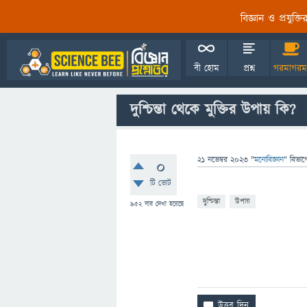
বিজ্ঞান ও প্রযুক্
বী হোম
প্রশ্ন
গরমাগরম
দুশ্চিন্তা থেকে মুক্তির উপায় কি?
21 নভেম্বর 2023
"
মনোবিজ্ঞান
" বিভাগ
0
টি ভোট
দুশ্চিন্তা
উপায়
952
বার দেখা হয়েছে