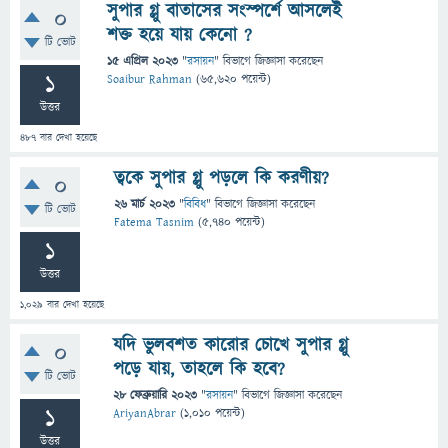
সুপার গ্লু বাতাসের সংস্পর্শে আসলেই
0
শক্ত হয়ে যায় কেনো ?
টি ভোট
15 এপ্রিল 2023
"
রসায়ন
" বিভাগে
জিজ্ঞাসা
করেছেন
1
Soaibur Rahman
(
65,620
পয়েন্ট)
উত্তর
487
বার দেখা হয়েছে
ত্বকে সুপার গ্লু পড়লে কি করণীয়?
0
26 মার্চ 2023
"
বিবিধ
" বিভাগে
জিজ্ঞাসা
করেছেন
টি ভোট
Fatema Tasnim
(
5,740
পয়েন্ট)
1
উত্তর
1,029
বার দেখা হয়েছে
যদি ভুলবশত কারোর চোখে সুপার গ্লু
0
পড়ে যায়, তাহলে কি হবে?
টি ভোট
28 ফেব্রুয়ারি 2023
"
রসায়ন
" বিভাগে
জিজ্ঞাসা
করেছেন
1
AriyanAbrar
(
1,010
পয়েন্ট)
উত্তর