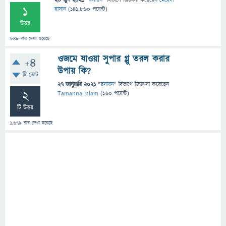
20 জুন 2021
"
রসায়ন
" বিভাগে
জিজ্ঞাসা
করেছেন
মেহেদী
1
হাসান
(
141,860
পয়েন্ট)
উত্তর
848
বার দেখা হয়েছে
ওজমে যাওয়া সুপার গ্লু তরল করার
+4
উপায় কি?
টি ভোট
27 জানুয়ারি 2021
"
রসায়ন
" বিভাগে
জিজ্ঞাসা
করেছেন
2
Tamanna Islam
(
160
পয়েন্ট)
টি উত্তর
1,679
বার দেখা হয়েছে