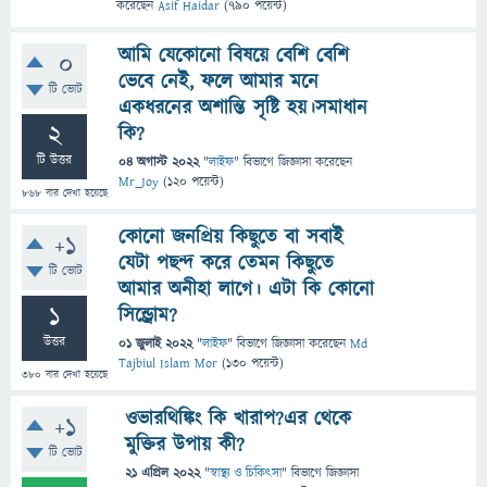
করেছেন
Asif Haidar
(
790
পয়েন্ট)
আমি যেকোনো বিষয়ে বেশি বেশি
0
ভেবে নেই, ফলে আমার মনে
টি ভোট
একধরনের অশান্তি সৃষ্টি হয়।সমাধান
2
কি?
টি উত্তর
04 অগাস্ট 2022
"
লাইফ
" বিভাগে
জিজ্ঞাসা
করেছেন
Mr_Joy
(
120
পয়েন্ট)
868
বার দেখা হয়েছে
কোনো জনপ্রিয় কিছুতে বা সবাই
+1
যেটা পছন্দ করে তেমন কিছুতে
টি ভোট
আমার অনীহা লাগে। এটা কি কোনো
1
সিন্ড্রোম?
উত্তর
01 জুলাই 2022
"
লাইফ
" বিভাগে
জিজ্ঞাসা
করেছেন
Md
Tajbiul Islam Mor
(
130
পয়েন্ট)
380
বার দেখা হয়েছে
ওভারথিঙ্কিং কি খারাপ?এর থেকে
+1
মুক্তির উপায় কী?
টি ভোট
21 এপ্রিল 2022
"
স্বাস্থ্য ও চিকিৎসা
" বিভাগে
জিজ্ঞাসা