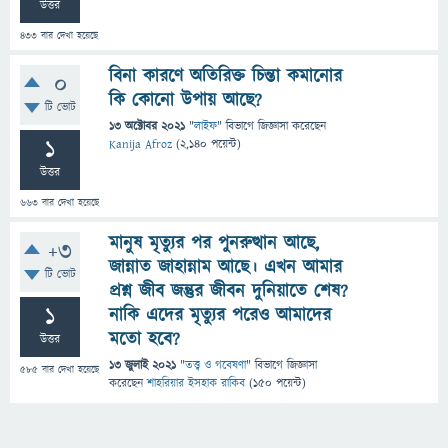
উত্তর
433
বার দেখা হয়েছে
বিনা কারণে অতিরিক্ত চিন্তা কমানোর
0
কি কোনো উপায় আছে?
টি ভোট
13 অক্টোবর 2021
"
লাইফ
" বিভাগে
জিজ্ঞাসা
করেছেন
1
Kanija Afroz
(
2,140
পয়েন্ট)
উত্তর
663
বার দেখা হয়েছে
মানুষ মৃত্যুর পর পুনরুত্থান আছে,
+3
জান্নাত জাহান্নাম আছে। এখন আমার
টি ভোট
প্রশ্ন জীব জন্তুর জীবন দুনিয়াতে শেষ?
1
নাকি এদের মৃত্যুর পরেও আমাদের
মতো হবে?
উত্তর
13 জুলাই 2021
"
তত্ত্ব ও গবেষণা
" বিভাগে
জিজ্ঞাসা
585
বার দেখা হয়েছে
করেছেন
শাহরিয়ার ইসহাক রাকিব
(
150
পয়েন্ট)