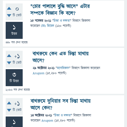
"চোর পালালে বুদ্ধি আসে" এটার
0
সম্পকে বিজ্ঞান কি বলে?
টি ভোট
15 নভেম্বর 2021
"
চিন্তা ও দক্ষতা
" বিভাগে
জিজ্ঞাসা
1
করেছেন
মোঃ রিমেল
(
120
পয়েন্ট)
উত্তর
448
বার দেখা হয়েছে
বাথরুমে কেন এত চিন্তা মাথায়
+1
আসে?
টি ভোট
29 অক্টোবর 2021
"
মনোবিজ্ঞান
" বিভাগে
জিজ্ঞাসা
করেছেন
3
Anupom
(
15,280
পয়েন্ট)
টি উত্তর
1,096
বার দেখা হয়েছে
বাথরুমে দুনিয়ার সব চিন্তা মাথায়
+1
আসে কেন?
টি ভোট
14 অক্টোবর 2021
"
চিন্তা ও দক্ষতা
" বিভাগে
জিজ্ঞাসা
1
করেছেন
Anupom
(
15,280
পয়েন্ট)