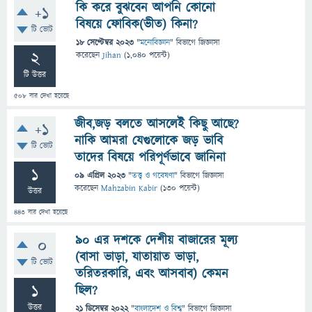
কি করে বুঝবেন আপনি কোনো
+1
বিষয়ে ফোবিক(ভীত) কিনা?
টি ভোট
18 সেপ্টেম্বর 2023
"
মনোবিজ্ঞান
" বিভাগে
জিজ্ঞাসা
2
করেছেন
Jihan
(
1,040
পয়েন্ট)
টি উত্তর
508
বার দেখা হয়েছে
জীব,জড় বলতে আসলেই কিছু আছে?
+1
নাকি আমরা যেগুলোকে জড় ভাবি
টি ভোট
তাদের বিষয়ে পরিপূর্ণভাবে জানিনা
1
09 এপ্রিল 2023
"
তত্ত্ব ও গবেষণা
" বিভাগে
জিজ্ঞাসা
করেছেন
Mahzabin Kabir
(
130
পয়েন্ট)
উত্তর
443
বার দেখা হয়েছে
৯০ এর দশকে দেশীয় বাজারের মূল্য
0
(বাসা ভাড়া, যাতায়াত ভাড়া,
টি ভোট
তরিতরকারি, এবং আসবাব) কেমন
1
ছিল?
উত্তর
21 ডিসেম্বর 2022
"
বাংলাদেশ ও বিশ্ব
" বিভাগে
জিজ্ঞাসা