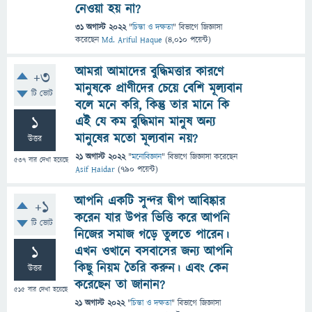
নেওয়া হয় না?
31 অগাস্ট 2022
"
চিন্তা ও দক্ষতা
" বিভাগে
জিজ্ঞাসা
করেছেন
Md. Ariful Haque
(
4,010
পয়েন্ট)
আমরা আমাদের বুদ্ধিমত্তার কারণে
+3
মানুষকে প্রাণীদের চেয়ে বেশি মূল্যবান
টি ভোট
বলে মনে করি, কিন্তু তার মানে কি
1
এই যে কম বুদ্ধিমান মানুষ অন্য
মানুষের মতো মূল্যবান নয়?
উত্তর
21 অগাস্ট 2022
"
মনোবিজ্ঞান
" বিভাগে
জিজ্ঞাসা
করেছেন
537
বার দেখা হয়েছে
Asif Haidar
(
790
পয়েন্ট)
আপনি একটি সুন্দর দ্বীপ আবিষ্কার
+1
করেন যার উপর ভিত্তি করে আপনি
টি ভোট
নিজের সমাজ গড়ে তুলতে পারেন।
1
এখন ওখানে বসবাসের জন্য আপনি
কিছু নিয়ম তৈরি করুন। এবং কেন
উত্তর
করেছেন তা জানান?
515
বার দেখা হয়েছে
21 অগাস্ট 2022
"
চিন্তা ও দক্ষতা
" বিভাগে
জিজ্ঞাসা