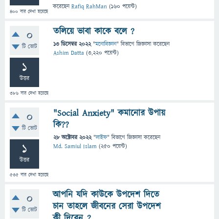
করেছেন
Rafiq RahMan
(
160
পয়েন্ট)
400
বার দেখা হয়েছে
তলিয়ে ভাবা কাকে বলে ?
0
13 ডিসেম্বর 2022
"
মনোবিজ্ঞান
" বিভাগে
জিজ্ঞাসা
করেছেন
টি ভোট
Ashim Datta
(
3,220
পয়েন্ট)
1
উত্তর
386
বার দেখা হয়েছে
"Social Anxiety" কমানোর উপায়
0
কি??
টি ভোট
28 অক্টোবর 2022
"
লাইফ
" বিভাগে
জিজ্ঞাসা
করেছেন
1
Md. Samiul Islam
(
250
পয়েন্ট)
উত্তর
535
বার দেখা হয়েছে
আপনি যদি কাউকে উপদেশ দিতে
0
চান তাহলে জীবনের সেরা উপদেশ
টি ভোট
কী দিবেন..?