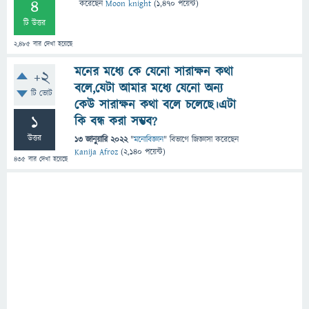
4
করেছেন
Moon knight
(
1,470
পয়েন্ট)
টি উত্তর
2,485
বার দেখা হয়েছে
মনের মধ্যে কে যেনো সারাক্ষন কথা
+2
বলে,যেটা আমার মধ্যে যেনো অন্য
টি ভোট
কেউ সারাক্ষন কথা বলে চলেছে।এটা
1
কি বন্ধ করা সম্ভব?
উত্তর
13 জানুয়ারি 2022
"
মনোবিজ্ঞান
" বিভাগে
জিজ্ঞাসা
করেছেন
Kanija Afroz
(
2,140
পয়েন্ট)
435
বার দেখা হয়েছে