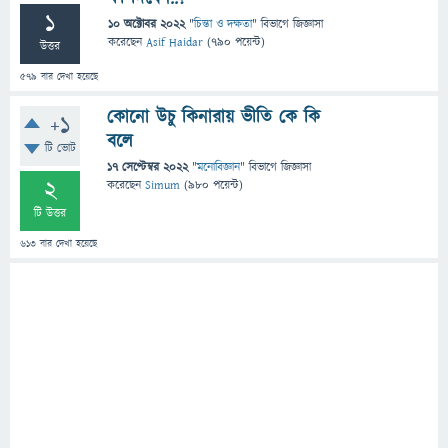
1
10 অক্টোবর 2022
"
চিন্তা ও দক্ষতা
" বিভাগে
জিজ্ঞাসা
করেছেন
Asif Haidar
(
790
পয়েন্ট)
উত্তর
579
বার দেখা হয়েছে
কোনো উচু কিনারায় ভীতি কে কি
+1
বলে
টি ভোট
17 সেপ্টেম্বর 2022
"
মনোবিজ্ঞান
" বিভাগে
জিজ্ঞাসা
2
করেছেন
Simum
(
980
পয়েন্ট)
টি উত্তর
613
বার দেখা হয়েছে