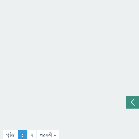
পৃষ্ঠাঃ
1
2
পরবর্তী »