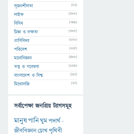
(81)
সৃজনশীলতা
(388)
লাইফ
(749)
বিবিধ
(385)
চিন্তা ও দক্ষতা
(620)
প্রাণিবিদ্যা
(225)
পরিবেশ
(488)
মনোবিজ্ঞান
(669)
তত্ত্ব ও গবেষণা
(112)
বাংলাদেশ ও বিশ্ব
(62)
মিথোলজি
সর্বাপেক্ষা জনপ্রিয় ট্যাগসমূহ
মানুষ
পানি
ঘুম
পদার্থ
-
জীববিজ্ঞান
চোখ
পৃথিবী