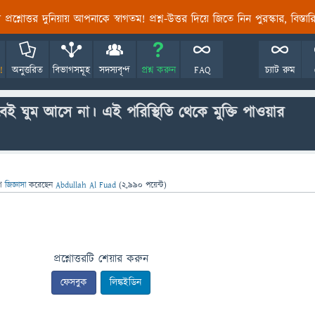
তির প্রশ্নোত্তর দুনিয়ায় আপনাকে স্বাগতম! প্রশ্ন-উত্তর দিয়ে জিতে নিন পুরস্কার, বিস্ত
!
অনুত্তরিত
বিভাগসমূহ
সদস্যবৃন্দ
প্রশ্ন করুন
FAQ
চ্যাট রুম
েই ঘুম আসে না। এই পরিস্থিতি থেকে মুক্তি পাওয়ার
ে
জিজ্ঞাসা
করেছেন
Abdullah Al Fuad
(
2,990
পয়েন্ট)
প্রশ্নোত্তরটি শেয়ার করুন
ফেসবুক
লিঙ্কইডিন