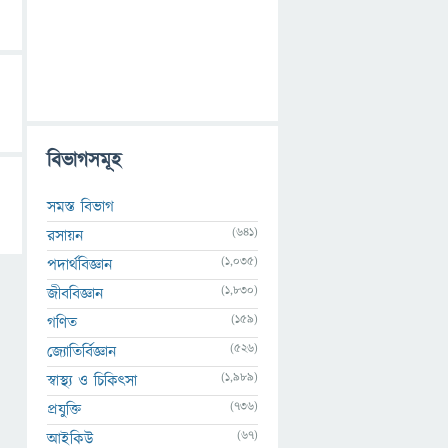
বিভাগসমূহ
সমস্ত বিভাগ
(641)
রসায়ন
(1,035)
পদার্থবিজ্ঞান
(1,830)
জীববিজ্ঞান
(159)
গণিত
(526)
জ্যোতির্বিজ্ঞান
(1,989)
স্বাস্থ্য ও চিকিৎসা
(736)
প্রযুক্তি
(67)
আইকিউ