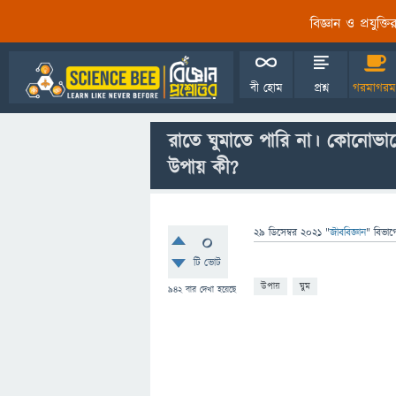
বিজ্ঞান ও প্রযুক্
বী হোম
প্রশ্ন
গরমাগরম
রাতে ঘুমাতে পারি না। কোনোভাব
উপায় কী?
29 ডিসেম্বর 2021
"
জীববিজ্ঞান
" বিভাগ
0
টি ভোট
উপায়
ঘুম
942
বার দেখা হয়েছে