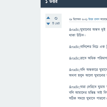
1
উত্তর
0
29 ডিসেম্বর 2021
উত্তর প্রদান
করেছ
টি ভোট
&radic;ঘুমানোর অন্তত দু
থাকা উচিত।
&radic;বালিশের নিচে এক ট
&radic;রাতে অধিক পরিমাণ
&radic;যদি অন্ধকারে ঘুমা
অথবা হলুদ আলো ঘুমানোর 
&radic;যারা দেরিতে ঘুম
বলি আমাদের মস্তিষ্ক তাই 
সঠিক সময়ে ঘুমাতে পারবো