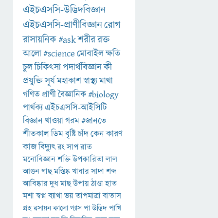
এইচএসসি-উদ্ভিদবিজ্ঞান
এইচএসসি-প্রাণীবিজ্ঞান
রোগ
রাসায়নিক
#ask
শরীর
রক্ত
আলো
#science
মোবাইল
ক্ষতি
চুল
চিকিৎসা
পদার্থবিজ্ঞান
কী
প্রযুক্তি
সূর্য
মহাকাশ
স্বাস্থ্য
মাথা
গণিত
প্রাণী
বৈজ্ঞানিক
#biology
পার্থক্য
এইচএসসি-আইসিটি
বিজ্ঞান
খাওয়া
গরম
#জানতে
শীতকাল
ডিম
বৃষ্টি
চাঁদ
কেন
কারণ
কাজ
বিদ্যুৎ
রং
সাপ
রাত
মনোবিজ্ঞান
শক্তি
উপকারিতা
লাল
আগুন
গাছ
মস্তিষ্ক
খাবার
সাদা
শব্দ
আবিষ্কার
দুধ
মাছ
উপায়
ঠাণ্ডা
হাত
মশা
স্বপ্ন
ব্যাথা
ভয়
তাপমাত্রা
বাতাস
গ্রহ
রসায়ন
কালো
গ্যাস
পা
উদ্ভিদ
পাখি