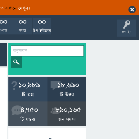
ারিত
এখানে
দেখুন।
পোল
ব্যাজ
টপ ইউজার
লগ ইন
10,989
18,690
টি প্রশ্ন
টি উত্তর
4,750
890,165
টি মন্তব্য
জন সদস্য